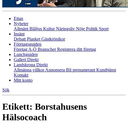
Ettan
Nyheter
Allmänt
Blåljus
Kultur
Näringsliv
Nöje
Politik
Sport
Insänt
Debatt
Planket
Gästkrönikor
Företagsguiden
Företag A-Ö
Branscher
Registrera ditt företag
Lunchguiden
Galleri Direkt
Landskrona Direkt
Allmänna villkor
Annonsera
Bli prenumerant
Kundtjänst
Kontakt
Mitt konto
Sök
Etikett:
Borstahusens
Hälsocoach