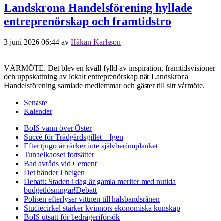
Landskrona Handelsförening hyllade
entreprenörskap och framtidstro
3 juni 2026 06:44
av
Håkan Karlsson
VÅRMÖTE. Det blev en kväll fylld av inspiration, framtidsvisioner
och uppskattning av lokalt entreprenörskap när Landskrona
Handelsförening samlade medlemmar och gäster till sitt vårmöte.
Senaste
Kalender
BoIS vann över Öster
Succé för Trädgårdsgillet – Igen
Efter tjugo år räcker inte självberöm
planket
Tunnelkaoset fortsätter
Bad avråds vid Cement
Det händer i helgen
Debatt: Staden i dag är gamla meriter med nutida
budgetlösningar!
Debatt
Polisen efterlyser vittnen till halsbandsrånen
Studiecirkel stärker kvinnors ekonomiska kunskap
BoIS utsatt för bedrägeriförsök