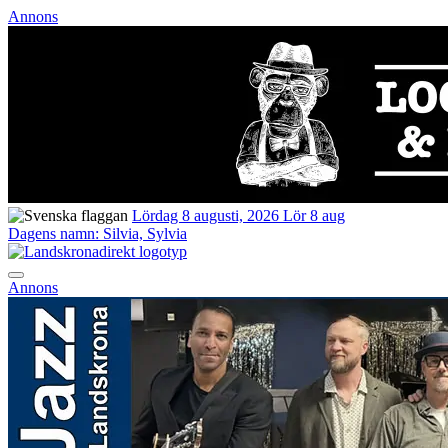
Annons
Lördag 8 augusti, 2026
Lör 8 aug
Dagens namn:
Silvia, Sylvia
Annons