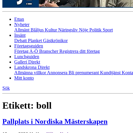
Ettan
Nyheter
Allmänt
Blåljus
Kultur
Näringsliv
Nöje
Politik
Sport
Insänt
Debatt
Planket
Gästkrönikor
Företagsguiden
Företag A-Ö
Branscher
Registrera ditt företag
Lunchguiden
Galleri Direkt
Landskrona Direkt
Allmänna villkor
Annonsera
Bli prenumerant
Kundtjänst
Konta
Mitt konto
Sök
Etikett:
boll
Pallplats i Nordiska Mästerskapen