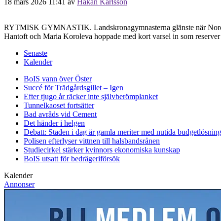
18 mars 2026 11:41
av
Håkan Karlsson
RYTMISK GYMNASTIK. Landskronagymnasterna glänste när Nordiska 
Hantoft och Maria Koroleva hoppade med kort varsel in som reserver
Senaste
Kalender
BoIS vann över Öster
Succé för Trädgårdsgillet – Igen
Efter tjugo år räcker inte självberöm
planket
Tunnelkaoset fortsätter
Bad avråds vid Cement
Det händer i helgen
Debatt: Staden i dag är gamla meriter med nutida budgetlösning
Polisen efterlyser vittnen till halsbandsrånen
Studiecirkel stärker kvinnors ekonomiska kunskap
BoIS utsatt för bedrägeriförsök
Kalender
Annonser