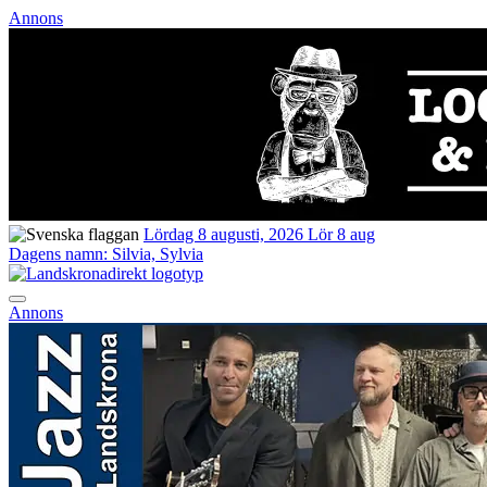
Annons
Lördag 8 augusti, 2026
Lör 8 aug
Dagens namn:
Silvia, Sylvia
Annons