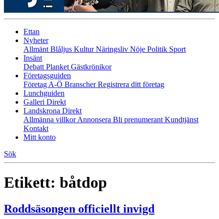
Ettan
Nyheter
Allmänt
Blåljus
Kultur
Näringsliv
Nöje
Politik
Sport
Insänt
Debatt
Planket
Gästkrönikor
Företagsguiden
Företag A-Ö
Branscher
Registrera ditt företag
Lunchguiden
Galleri Direkt
Landskrona Direkt
Allmänna villkor
Annonsera
Bli prenumerant
Kundtjänst
Kontakt
Mitt konto
Sök
Etikett:
båtdop
Roddsäsongen officiellt invigd