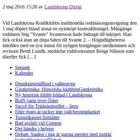
2 maj 2016 15:28
av
Landskrona Direkt
Vid Landskrona Roddklubbs traditionella roddsäsongsinvigning den
1 maj döptes bland annat en nyinköpt kustroddssingel. Mångårige
roddaren Stig ”Svante” Svantesson hade bidragit till inköpet. Han
fick också äran att döpa båten till Svante 2. – Högtidligheterna
inleddes med en tyst minut för nyligen bortgångne medlemmen och
revisorn Bertil Lundh, meddelar roddveteranen Bengt Nilsson som
därefter fick […]
Senaste
Kalender
Drunkningstillbud i vallgraven
Gästkrönika: Historiska klubben
Gästkrönika
Ny historisk klubb bildad i Landskrona
BoIS vann över Öster
Succé för Trädgårdsgillet – Igen
Efter tjugo år räcker inte självberöm
planket
Tunnelkaoset fortsätter
Bad avråds vid Cement
Det händer i helgen
Debatt: Staden i dag är gamla meriter med nutida
budgetlösningar!
Debatt