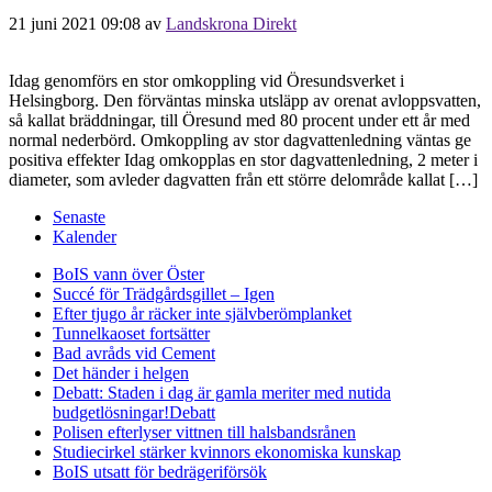
21 juni 2021 09:08
av
Landskrona Direkt
Idag genomförs en stor omkoppling vid Öresundsverket i
Helsingborg. Den förväntas minska utsläpp av orenat avloppsvatten,
så kallat bräddningar, till Öresund med 80 procent under ett år med
normal nederbörd. Omkoppling av stor dagvattenledning väntas ge
positiva effekter Idag omkopplas en stor dagvattenledning, 2 meter i
diameter, som avleder dagvatten från ett större delområde kallat […]
Senaste
Kalender
BoIS vann över Öster
Succé för Trädgårdsgillet – Igen
Efter tjugo år räcker inte självberöm
planket
Tunnelkaoset fortsätter
Bad avråds vid Cement
Det händer i helgen
Debatt: Staden i dag är gamla meriter med nutida
budgetlösningar!
Debatt
Polisen efterlyser vittnen till halsbandsrånen
Studiecirkel stärker kvinnors ekonomiska kunskap
BoIS utsatt för bedrägeriförsök