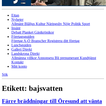
Ettan
Nyheter
Allmänt
Blåljus
Kultur
Näringsliv
Nöje
Politik
Sport
Insänt
Debatt
Planket
Gästkrönikor
Företagsguiden
Företag A-Ö
Branscher
Registrera ditt företag
Lunchguiden
Galleri Direkt
Landskrona Direkt
Allmänna villkor
Annonsera
Bli prenumerant
Kundtjänst
Kontakt
Mitt konto
Sök
Etikett:
bajsvatten
Färre bräddningar till Öresund att vänta