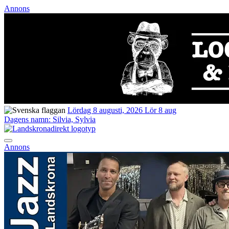
Annons
Lördag 8 augusti, 2026
Lör 8 aug
Dagens namn:
Silvia, Sylvia
Annons