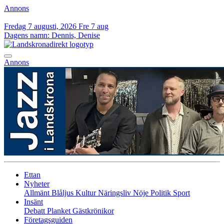
Annons
Fredag 7 augusti, 2026
Fre 7 aug
Dagens namn:
Dennis, Denise
Annons
Ettan
Nyheter
Allmänt
Blåljus
Kultur
Näringsliv
Nöje
Politik
Sport
Insänt
Debatt
Planket
Gästkrönikor
Företagsguiden