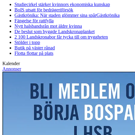
Studiecirkel stärker kvinnors ekonomiska kunskap
BoIS utsatt för bedrägeriförsök
Gästkrönika: När staden glömmer sina spår
Gästkrönika
Fängelse för rattfylla
Nytt halsbandsrån mot äldre kvinna
De beslut som byggde Landskrona
planket
2 100 Landskronabor får tycka till om tryggheten
Stölder i topp
Butik på väster rånad
Flotta flottar på plats
Kalender
Annonser