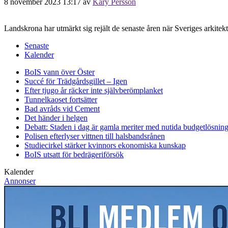
8 november 2023 13:17
av
Kary Persson
Landskrona har utmärkt sig rejält de senaste åren när Sveriges arkite
Senaste
Kalender
BoIS vann över Öster
Succé för Trädgårdsgillet – Igen
Efter tjugo år räcker inte självberöm
planket
Tunnelkaoset fortsätter
Bad avråds vid Cement
Det händer i helgen
Debatt: Staden i dag är gamla meriter med nutida budgetlösning
Polisen efterlyser vittnen till halsbandsrånen
Studiecirkel stärker kvinnors ekonomiska kunskap
BoIS utsatt för bedrägeriförsök
Kalender
Annonser