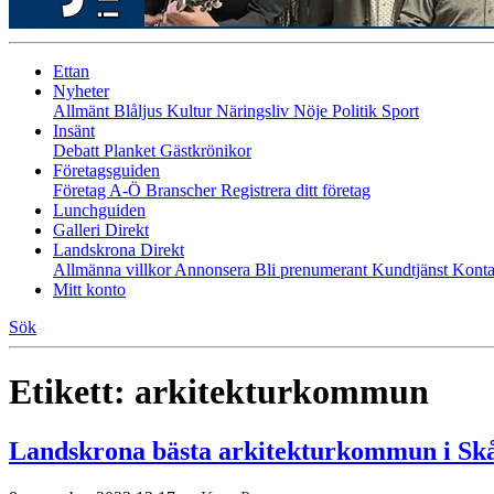
Ettan
Nyheter
Allmänt
Blåljus
Kultur
Näringsliv
Nöje
Politik
Sport
Insänt
Debatt
Planket
Gästkrönikor
Företagsguiden
Företag A-Ö
Branscher
Registrera ditt företag
Lunchguiden
Galleri Direkt
Landskrona Direkt
Allmänna villkor
Annonsera
Bli prenumerant
Kundtjänst
Konta
Mitt konto
Sök
Etikett:
arkitekturkommun
Landskrona bästa arkitekturkommun i Sk