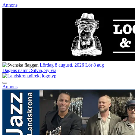
Annons
Lördag 8 augusti, 2026
Lör 8 aug
Dagens namn:
Silvia, Sylvia
Annons