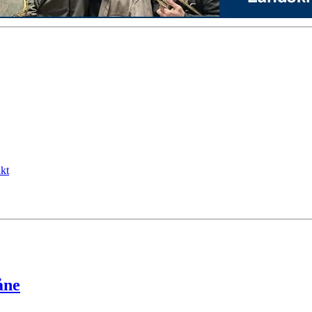
kt
åne