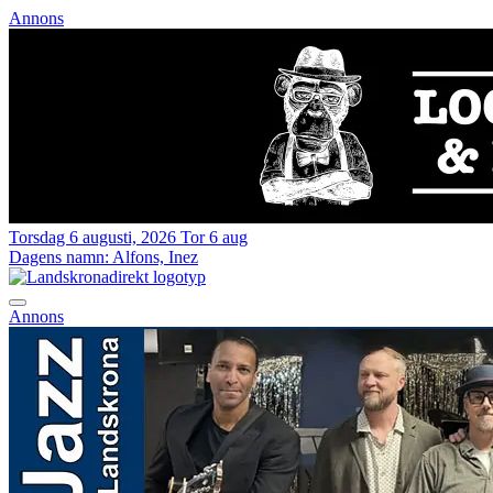
Annons
Torsdag 6 augusti, 2026
Tor 6 aug
Dagens namn:
Alfons, Inez
Annons