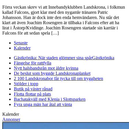
Förra veckan skrev vi att Innebandyklubben Landskrona, i folkmun
kallad Falcons, gjort klar med den nygamle tränaren Patric
Johansson. Han är dock inte den enda hemvändaren. Nu står det
klart att även Joachim Rosengren är tillbaka i Falcons efter att ha
lirat i Åstorp/Kvidinge. Joachim Rosengren startade sin karriär i
Falcons för att sedan spela […]
Senaste
Kalender
Gästkrönika: När staden glömmer sina spår
Gästkrönika
Fängelse för rattfylla
Nytt halsbandsrån mot äldre kvinna
De beslut som byggde Landskrona
planket
2 100 Landskronabor får tycka till om tryggheten
Stölder i topp
Butik på väster rånad
Flotta flottar på plats
Bachatakväll med Klenia i Slottsparken
Fyra unga män har åtal att vänta
Kalender
Annonser