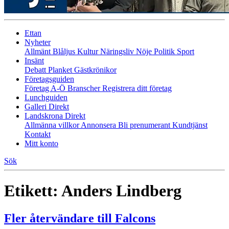
Ettan
Nyheter
Allmänt
Blåljus
Kultur
Näringsliv
Nöje
Politik
Sport
Insänt
Debatt
Planket
Gästkrönikor
Företagsguiden
Företag A-Ö
Branscher
Registrera ditt företag
Lunchguiden
Galleri Direkt
Landskrona Direkt
Allmänna villkor
Annonsera
Bli prenumerant
Kundtjänst
Kontakt
Mitt konto
Sök
Etikett:
Anders Lindberg
Fler återvändare till Falcons