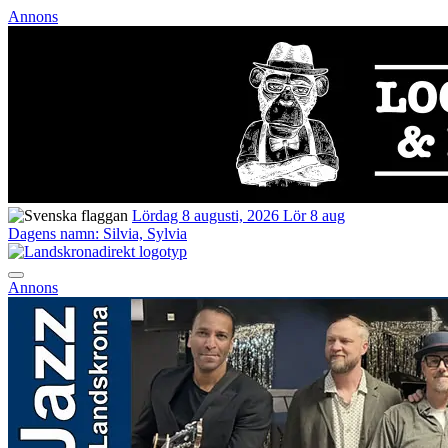
Annons
Lördag 8 augusti, 2026
Lör 8 aug
Dagens namn:
Silvia, Sylvia
Annons