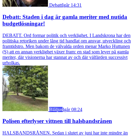
Debatt
Igår 14:31
Debatt: Staden i dag är gamla meriter med nutida
budgetlösningar!
DEBATT. Ord formar politik och verklighet. I Landskrona har den
politiska retoriken under lång tid handlat om ansvar, utveckling och
framtidstro. Men bakom de välvalda orden menar Marko Huttunen
(S) att en annan verklighet växer fram: en stad som lever på gamla
meriter, där visionerna har stannat av och där välfärden successivt
urholkas.
Blåljus
Igår 08:24
Polisen efterlyser vittnen till halsbandsrånen
HALSBANDSRÅNEN. Sedan i slutet av juni har inte mindre än