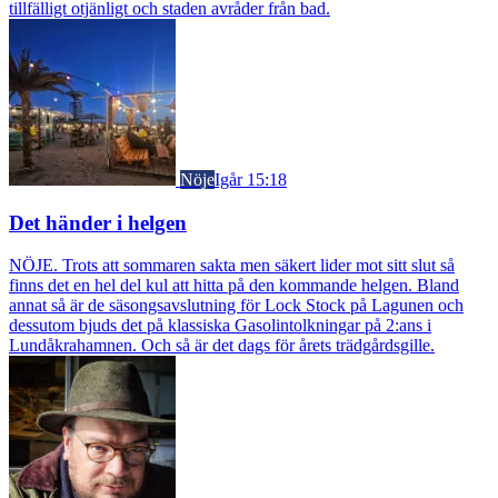
tillfälligt otjänligt och staden avråder från bad.
Nöje
Igår 15:18
Det händer i helgen
NÖJE. Trots att sommaren sakta men säkert lider mot sitt slut så
finns det en hel del kul att hitta på den kommande helgen. Bland
annat så är de säsongsavslutning för Lock Stock på Lagunen och
dessutom bjuds det på klassiska Gasolintolkningar på 2:ans i
Lundåkrahamnen. Och så är det dags för årets trädgårdsgille.