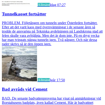
Allmänt
Idag 07:27
Tunnelkaoset fortsätter
PROBLEM. Följetången om tunneln under Österleden fortsätter.
Efter att det varit kaos med översvämningar i de senaste åren så
trodde de ansvariga på Tekniska avdelningen på Landskrona stad att
felen skulle vara avhjälpta. Men det är dom inte. På en dryg vecka
har man tvingats stänga tunneln igen. Två gånger. Och när dessa
rader skrivs så är den öppen igen.
Allmänt
Igår 17:50
Bad avråds vid Cement
BAD. De senaste badvattenproverna har visat på anmärkningar vid
Borstahusens badplats, även kallad Cement. Här är badvattnet