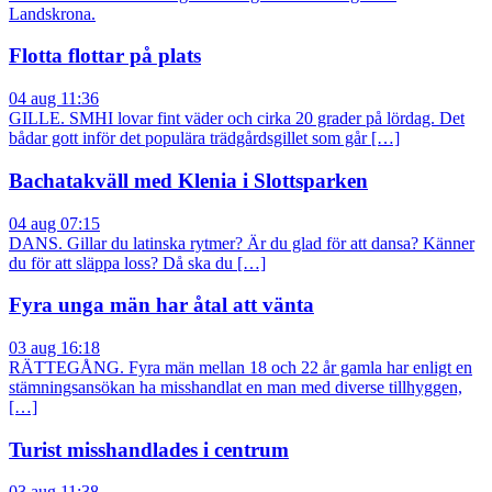
Landskrona.
Flotta flottar på plats
04 aug 11:36
GILLE. SMHI lovar fint väder och cirka 20 grader på lördag. Det
bådar gott inför det populära trädgårdsgillet som går […]
Bachatakväll med Klenia i Slottsparken
04 aug 07:15
DANS. Gillar du latinska rytmer? Är du glad för att dansa? Känner
du för att släppa loss? Då ska du […]
Fyra unga män har åtal att vänta
03 aug 16:18
RÄTTEGÅNG. Fyra män mellan 18 och 22 år gamla har enligt en
stämningsansökan ha misshandlat en man med diverse tillhyggen,
[…]
Turist misshandlades i centrum
03 aug 11:38