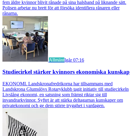
fem äldre kvinnor blivit rånade på sina halsband på liknande sätt.
Polisen arbetar nu brett för att försöka identifiera rånaren eller
rånarna.
Allmänt
Igår 07:16
Studiecirkel stärker kvinnors ekonomiska kunskap
EKONOMI. Landskronafredrikorna har tillsammans med
Landskrona Glumslövs Rotaryklubb tagit initiativ till studiecirkeln
Livslång ekonomi, en satsning som främst riktar sig till
invandrarkvinnor. Syftet är att stärka deltagarnas kunskaper om
privatekonomi och ge dem större trygghet i vardagen.