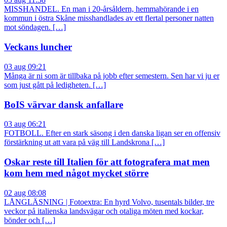
MISSHANDEL. En man i 20-årsåldern, hemmahörande i en
kommun i östra Skåne misshandlades av ett flertal personer natten
mot söndagen. […]
Veckans luncher
03 aug 09:21
Många är ni som är tillbaka på jobb efter semestern. Sen har vi ju er
som just gått på ledigheten. […]
BoIS värvar dansk anfallare
03 aug 06:21
FOTBOLL. Efter en stark säsong i den danska ligan ser en offensiv
förstärkning ut att vara på väg till Landskrona […]
Oskar reste till Italien för att fotografera mat men
kom hem med något mycket större
02 aug 08:08
LÅNGLÄSNING | Fotoextra: En hyrd Volvo, tusentals bilder, tre
veckor på italienska landsvägar och otaliga möten med kockar,
bönder och […]