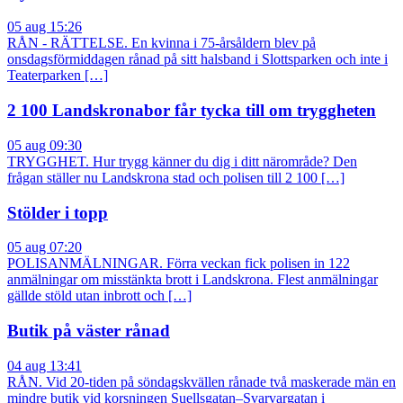
05 aug 15:26
RÅN - RÄTTELSE. En kvinna i 75-årsåldern blev på
onsdagsförmiddagen rånad på sitt halsband i Slottsparken och inte i
Teaterparken […]
2 100 Landskronabor får tycka till om tryggheten
05 aug 09:30
TRYGGHET. Hur trygg känner du dig i ditt närområde? Den
frågan ställer nu Landskrona stad och polisen till 2 100 […]
Stölder i topp
05 aug 07:20
POLISANMÄLNINGAR. Förra veckan fick polisen in 122
anmälningar om misstänkta brott i Landskrona. Flest anmälningar
gällde stöld utan inbrott och […]
Butik på väster rånad
04 aug 13:41
RÅN. Vid 20-tiden på söndagskvällen rånade två maskerade män en
mindre butik vid korsningen Suellsgatan–Svarvargatan i