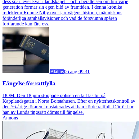
dess spår lever kvar i landskapet – och i berättelsen om hur varje
generation formar sin egen bild av framtiden. I denna krönika
reflekterar Ronnie Niby över järnvägens historia, människans
föränderliga samhällsvisioner och vad de försvunna spåren
fortfarande kan lära oss.
Blåljus
06 aug 09:31
Fängelse för rattfylla
DOM. Den 18 juni stoppade polisen en lätt lastbil på
Kapplandsgatan i Norra Borstahusen. Efter en nykterhetskontroll av
den 56-årige föraren konstaterades att han körde rattfull. Därför har
han av Lunds tingsrätt dömts till fängelse.
Annons