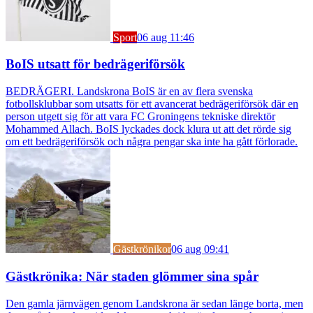
Sport
06 aug 11:46
BoIS utsatt för bedrägeriförsök
BEDRÄGERI. Landskrona BoIS är en av flera svenska
fotbollsklubbar som utsatts för ett avancerat bedrägeriförsök där en
person utgett sig för att vara FC Groningens tekniske direktör
Mohammed Allach. BoIS lyckades dock klura ut att det rörde sig
om ett bedrägeriförsök och några pengar ska inte ha gått förlorade.
Gästkrönikor
06 aug 09:41
Gästkrönika: När staden glömmer sina spår
Den gamla järnvägen genom Landskrona är sedan länge borta, men