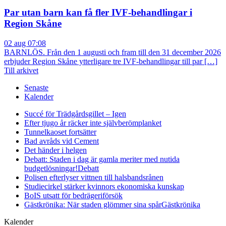
Par utan barn kan få fler IVF-behandlingar i
Region Skåne
02 aug 07:08
BARNLÖS. Från den 1 augusti och fram till den 31 december 2026
erbjuder Region Skåne ytterligare tre IVF-behandlingar till par […]
Till arkivet
Senaste
Kalender
Succé för Trädgårdsgillet – Igen
Efter tjugo år räcker inte självberöm
planket
Tunnelkaoset fortsätter
Bad avråds vid Cement
Det händer i helgen
Debatt: Staden i dag är gamla meriter med nutida
budgetlösningar!
Debatt
Polisen efterlyser vittnen till halsbandsrånen
Studiecirkel stärker kvinnors ekonomiska kunskap
BoIS utsatt för bedrägeriförsök
Gästkrönika: När staden glömmer sina spår
Gästkrönika
Kalender