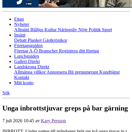
Ettan
Nyheter
Allmänt
Blåljus
Kultur
Näringsliv
Nöje
Politik
Sport
Insänt
Debatt
Planket
Gästkrönikor
Företagsguiden
Företag A-Ö
Branscher
Registrera ditt företag
Lunchguiden
Galleri Direkt
Landskrona Direkt
Allmänna villkor
Annonsera
Bli prenumerant
Kundtjänst
Kontakt
Mitt konto
Sök
Unga inbrottstjuvar greps på bar gärning
7 juli 2026 10:45
av
Kary Persson
INBROTT. Under natten till måndagen bröt sig två unga tjuvar in i