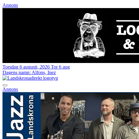
Annons
Torsdag 6 augusti, 2026
Tor 6 aug
Dagens namn:
Alfons, Inez
Annons