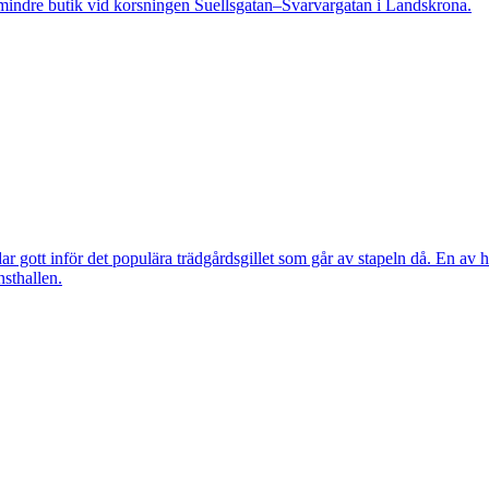
indre butik vid korsningen Suellsgatan–Svarvargatan i Landskrona.
 gott inför det populära trädgårdsgillet som går av stapeln då. En av h
nsthallen.