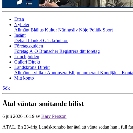
Ettan
Nyheter
Allmänt
Blåljus
Kultur
Näringsliv
Nöje
Politik
Sport
Insänt
Debatt
Planket
Gästkrönikor
Företagsguiden
Företag A-Ö
Branscher
Registrera ditt företag
Lunchguiden
Galleri Direkt
Landskrona Direkt
Allmänna villkor
Annonsera
Bli prenumerant
Kundtjänst
Konta
Mitt konto
Sök
Åtal väntar smitande bilist
6 juli 2026 16:19
av
Kary Persson
ÅTAL. En 23-årig Landskronabo har åtal att vänta sedan han i full fart