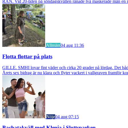
RÅN. Vid 20-tiden på söndagskvällen rånade två maskerade män en m
Allmänt
04 aug 11:36
Flotta flottar på plats
GILLE. SMHI lovar fint väder och cirka 20 grader på lördag. Det bådar
Årets sex bidrag är nu klara och flyter vackert i vallgraven framför ko
Nöje
04 aug 07:15
Bachatakväll med Klenia i Slottsparken