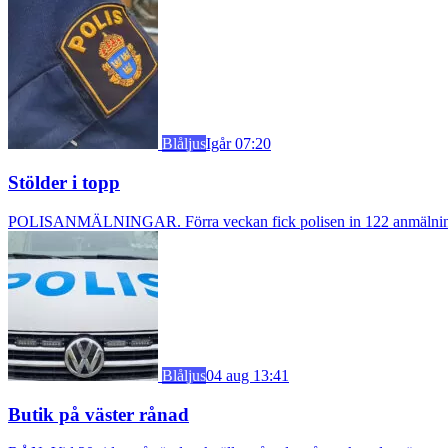
Blåljus
Igår 07:20
Stölder i topp
POLISANMÄLNINGAR. Förra veckan fick polisen in 122 anmälningar om
Blåljus
04 aug 13:41
Butik på väster rånad