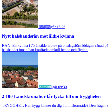
Blåljus
Igår 15:26
Nytt halsbandsrån mot äldre kvinna
RÅN. En kvinna i 75-årsåldern blev på onsdagsförmiddagen rånad på si
halsbandet innan han knuffade omkull henne och flydde.
Allmänt
Igår 09:30
2 100 Landskronabor får tycka till om tryggheten
TRYGGHET. Hur trygg känner du dig i ditt närområde? Den frågan stäl