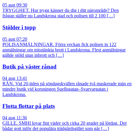
05 aug 09:30
TRYGGHET. Hur trygg känner du dig i ditt närområde? Den
frågan ställer nu Landskrona stad och polisen till 2 100 […]
Stölder i topp
05 aug 07:20
POLISANMÄLNINGAR. Förra veckan fick polisen in 122
anmälningar om misstänkta brott i Landskrona. Flest anmälningar
gällde stöld utan inbrott och […]
Butik på väster rånad
04 aug 13:41
RÅN. Vid 20-tiden på söndagskvällen rånade två maskerade män en
mindre butik vid korsningen Suellsgatan–Svarvargatan i
Landskrona.
Flotta flottar på plats
04 aug 11:36
GILLE. SMHI lovar fint väder och cirka 20 grader på lördag. Det
bådar gott inför det populära trädgårdsgillet som går […]