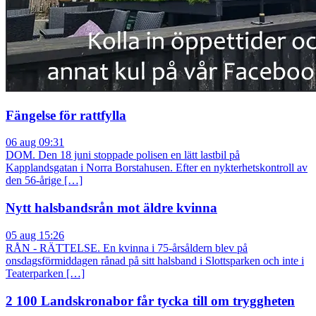
Fängelse för rattfylla
06 aug 09:31
DOM. Den 18 juni stoppade polisen en lätt lastbil på
Kapplandsgatan i Norra Borstahusen. Efter en nykterhetskontroll av
den 56-årige […]
Nytt halsbandsrån mot äldre kvinna
05 aug 15:26
RÅN - RÄTTELSE. En kvinna i 75-årsåldern blev på
onsdagsförmiddagen rånad på sitt halsband i Slottsparken och inte i
Teaterparken […]
2 100 Landskronabor får tycka till om tryggheten