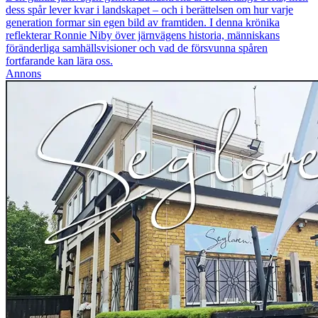
dess spår lever kvar i landskapet – och i berättelsen om hur varje
generation formar sin egen bild av framtiden. I denna krönika
reflekterar Ronnie Niby över järnvägens historia, människans
föränderliga samhällsvisioner och vad de försvunna spåren
fortfarande kan lära oss.
Annons