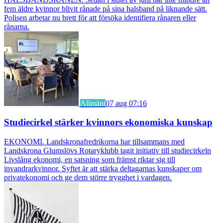
fem äldre kvinnor blivit rånade på sina halsband på liknande sätt.
Polisen arbetar nu brett för att försöka identifiera rånaren eller
rånarna.
Allmänt
07 aug 07:16
Studiecirkel stärker kvinnors ekonomiska kunskap
EKONOMI. Landskronafredrikorna har tillsammans med
Landskrona Glumslövs Rotaryklubb tagit initiativ till studiecirkeln
Livslång ekonomi, en satsning som främst riktar sig till
invandrarkvinnor. Syftet är att stärka deltagarnas kunskaper om
privatekonomi och ge dem större trygghet i vardagen.