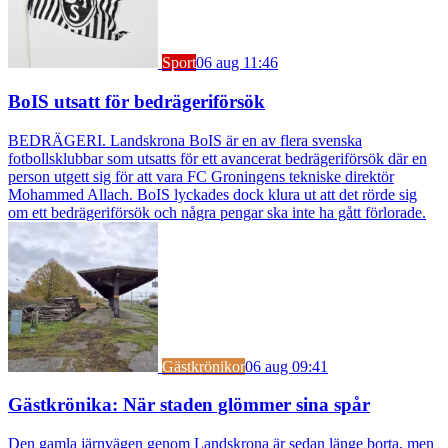
Sport
06 aug 11:46
BoIS utsatt för bedrägeriförsök
BEDRÄGERI. Landskrona BoIS är en av flera svenska
fotbollsklubbar som utsatts för ett avancerat bedrägeriförsök där en
person utgett sig för att vara FC Groningens tekniske direktör
Mohammed Allach. BoIS lyckades dock klura ut att det rörde sig
om ett bedrägeriförsök och några pengar ska inte ha gått förlorade.
Gästkrönikor
06 aug 09:41
Gästkrönika: När staden glömmer sina spår
Den gamla järnvägen genom Landskrona är sedan länge borta, men