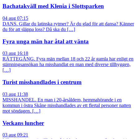
Bachatakväll med Klenia i Slottsparken
04 aug 07:15
DANS. Gillar du latinska rytmer? Är du glad för att dansa? Känner
du för att släppa loss? Då ska du […]
Fyra unga män har åtal att vänta
03 aug 16:18
RÄTTEGÅNG. Fyra män mellan 18 och 22 år gamla har enligt en
stämningsansökan ha misshandlat en man med diverse tillhyggen,
[…]
Turist misshandlades i centrum
03 aug 11:38
MISSHANDEL. En man i 20-årsåldern, hemmahörande i en
kommun i östra Skåne misshandlades av ett flertal personer natten
mot söndagen. […]
Veckans luncher
03 aug 09:21