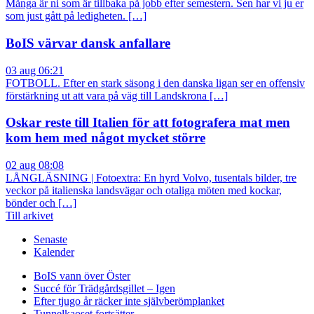
Många är ni som är tillbaka på jobb efter semestern. Sen har vi ju er
som just gått på ledigheten. […]
BoIS värvar dansk anfallare
03 aug 06:21
FOTBOLL. Efter en stark säsong i den danska ligan ser en offensiv
förstärkning ut att vara på väg till Landskrona […]
Oskar reste till Italien för att fotografera mat men
kom hem med något mycket större
02 aug 08:08
LÅNGLÄSNING | Fotoextra: En hyrd Volvo, tusentals bilder, tre
veckor på italienska landsvägar och otaliga möten med kockar,
bönder och […]
Till arkivet
Senaste
Kalender
BoIS vann över Öster
Succé för Trädgårdsgillet – Igen
Efter tjugo år räcker inte självberöm
planket
Tunnelkaoset fortsätter