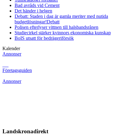
Bad avråds vid Cement
Det händer i helgen
Debatt: Staden i dag är gamla meriter med nutida
budgetlösningar!
Debatt
Polisen efterlyser vittnen till halsbandsrånen
Studiecirkel stärker kvinnors ekonomiska kunskap
BoIS utsatt för bedrägeriförsök
Kalender
Annonser
Företagsguiden
Annonser
Landskronadirekt