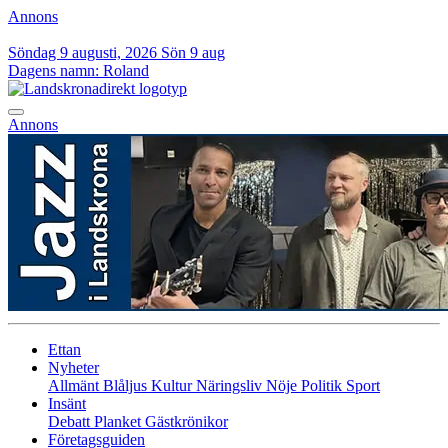
Annons
Söndag 9 augusti, 2026
Sön 9 aug
Dagens namn:
Roland
Annons
Ettan
Nyheter
Allmänt
Blåljus
Kultur
Näringsliv
Nöje
Politik
Sport
Insänt
Debatt
Planket
Gästkrönikor
Företagsguiden