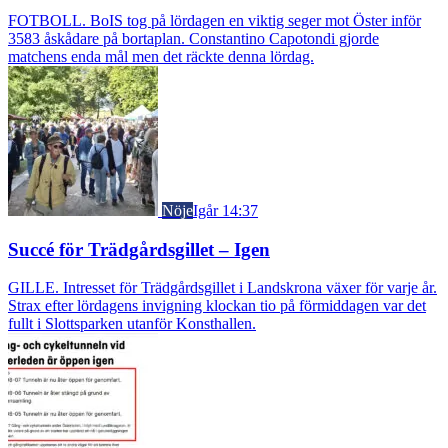
FOTBOLL. BoIS tog på lördagen en viktig seger mot Öster inför
3583 åskådare på bortaplan. Constantino Capotondi gjorde
matchens enda mål men det räckte denna lördag.
Nöje
Igår 14:37
Succé för Trädgårdsgillet – Igen
GILLE. Intresset för Trädgårdsgillet i Landskrona växer för varje år.
Strax efter lördagens invigning klockan tio på förmiddagen var det
fullt i Slottsparken utanför Konsthallen.