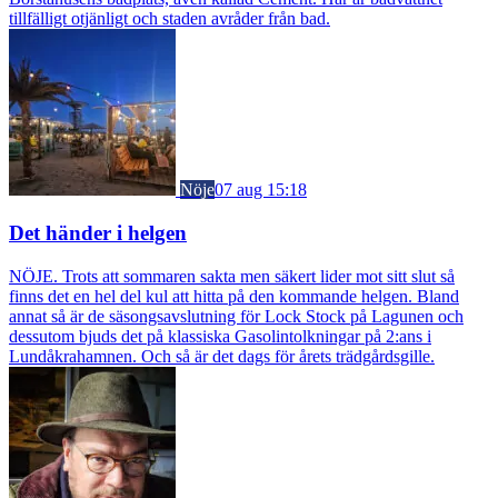
tillfälligt otjänligt och staden avråder från bad.
Nöje
07 aug 15:18
Det händer i helgen
NÖJE. Trots att sommaren sakta men säkert lider mot sitt slut så
finns det en hel del kul att hitta på den kommande helgen. Bland
annat så är de säsongsavslutning för Lock Stock på Lagunen och
dessutom bjuds det på klassiska Gasolintolkningar på 2:ans i
Lundåkrahamnen. Och så är det dags för årets trädgårdsgille.