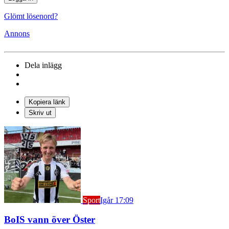
Glömt lösenord?
Annons
Dela inlägg
Kopiera länk
Skriv ut
Sport
Igår 17:09
BoIS vann över Öster