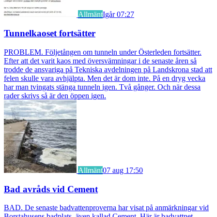
Allmänt
Igår 07:27
Tunnelkaoset fortsätter
PROBLEM. Följetången om tunneln under Österleden fortsätter.
Efter att det varit kaos med översvämningar i de senaste åren så
trodde de ansvariga på Tekniska avdelningen på Landskrona stad att
felen skulle vara avhjälpta. Men det är dom inte. På en dryg vecka
har man tvingats stänga tunneln igen. Två gånger. Och när dessa
rader skrivs så är den öppen igen.
Allmänt
07 aug 17:50
Bad avråds vid Cement
BAD. De senaste badvattenproverna har visat på anmärkningar vid
Borstahusens badplats, även kallad Cement. Här är badvattnet