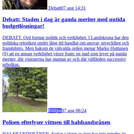
Debatt
07 aug 14:31
Debatt: Staden i dag är gamla meriter med nutida
budgetlösningar!
DEBATT. Ord formar politik och verklighet. I Landskrona har den
politiska retoriken under lång tid handlat om ansvar, utveckling och
framtidstro. Men bakom de välvalda orden menar Marko Huttunen
(S) att en annan verklighet växer fram: en stad som lever på gamla
meriter, där visionerna har stannat av och där välfärden successivt
urholkas.
Blåljus
07 aug 08:24
Polisen efterlyser vittnen till halsbandsrånen
HALSBANDSRÅNEN. Sedan i slutet av juni har inte mindre än