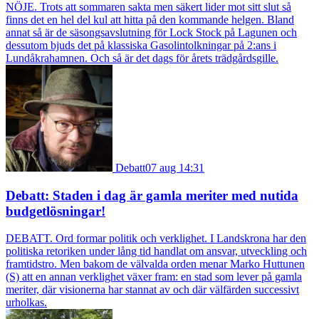
NÖJE. Trots att sommaren sakta men säkert lider mot sitt slut så
finns det en hel del kul att hitta på den kommande helgen. Bland
annat så är de säsongsavslutning för Lock Stock på Lagunen och
dessutom bjuds det på klassiska Gasolintolkningar på 2:ans i
Lundåkrahamnen. Och så är det dags för årets trädgårdsgille.
Debatt
07 aug 14:31
Debatt: Staden i dag är gamla meriter med nutida
budgetlösningar!
DEBATT. Ord formar politik och verklighet. I Landskrona har den
politiska retoriken under lång tid handlat om ansvar, utveckling och
framtidstro. Men bakom de välvalda orden menar Marko Huttunen
(S) att en annan verklighet växer fram: en stad som lever på gamla
meriter, där visionerna har stannat av och där välfärden successivt
urholkas.