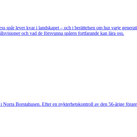
pår lever kvar i landskapet – och i berättelsen om hur varje generatio
lsvisioner och vad de försvunna spåren fortfarande kan lära oss.
 Norra Borstahusen. Efter en nykterhetskontroll av den 56-årige föraren