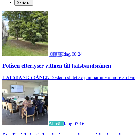
Skriv ut
Blåljus
Idag 08:24
Polisen efterlyser vittnen till halsbandsrånen
HALSBANDSRÅNEN. Sedan i slutet av juni har inte mindre än fem äldre k
Allmänt
Idag 07:16