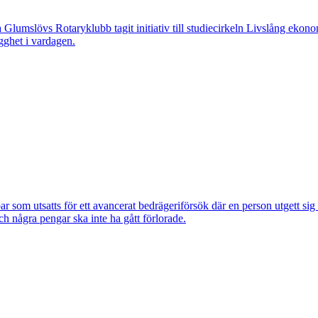
övs Rotaryklubb tagit initiativ till studiecirkeln Livslång ekonomi, e
gghet i vardagen.
om utsatts för ett avancerat bedrägeriförsök där en person utgett si
ch några pengar ska inte ha gått förlorade.