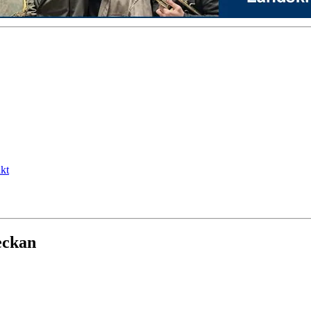
kt
eckan