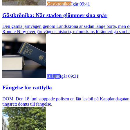
Gästkrönikor
Igår 09:41
Gästkrönika: När staden glömmer sina spår
Den gamla järnvägen genom Landskrona är sedan länge borta, men dess s
Ronnie Niby över järnvägens historia, människans föränderliga samhäl
Blåljus
Igår 09:31
Fängelse för rattfylla
DOM. Den 18 juni stoppade polisen en lätt lastbil på Kapplandsgatan i
tingsrätt dömts till fängelse.