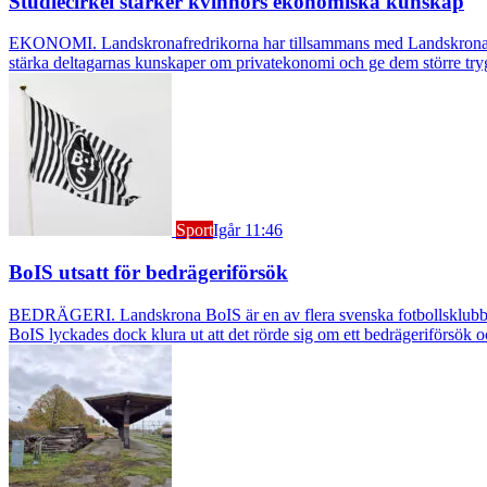
Studiecirkel stärker kvinnors ekonomiska kunskap
EKONOMI. Landskronafredrikorna har tillsammans med Landskrona Glumsl
stärka deltagarnas kunskaper om privatekonomi och ge dem större try
Sport
Igår 11:46
BoIS utsatt för bedrägeriförsök
BEDRÄGERI. Landskrona BoIS är en av flera svenska fotbollsklubbar s
BoIS lyckades dock klura ut att det rörde sig om ett bedrägeriförsök o