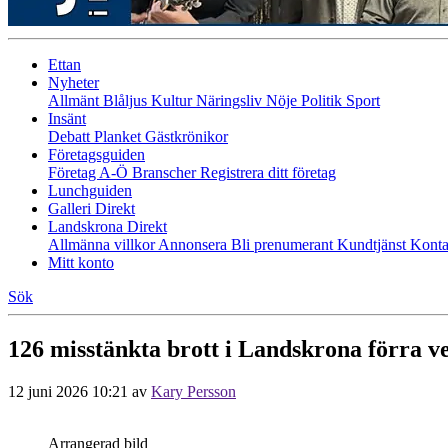
Ettan
Nyheter
Allmänt
Blåljus
Kultur
Näringsliv
Nöje
Politik
Sport
Insänt
Debatt
Planket
Gästkrönikor
Företagsguiden
Företag A-Ö
Branscher
Registrera ditt företag
Lunchguiden
Galleri Direkt
Landskrona Direkt
Allmänna villkor
Annonsera
Bli prenumerant
Kundtjänst
Konta
Mitt konto
Sök
126 misstänkta brott i Landskrona förra v
12 juni 2026 10:21
av
Kary Persson
Arrangerad bild