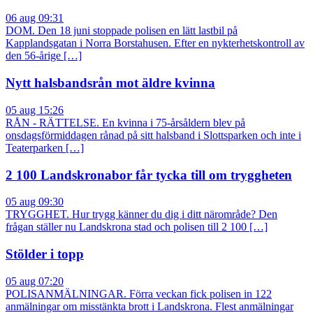
06 aug 09:31
DOM. Den 18 juni stoppade polisen en lätt lastbil på
Kapplandsgatan i Norra Borstahusen. Efter en nykterhetskontroll av
den 56-årige […]
Nytt halsbandsrån mot äldre kvinna
05 aug 15:26
RÅN - RÄTTELSE. En kvinna i 75-årsåldern blev på
onsdagsförmiddagen rånad på sitt halsband i Slottsparken och inte i
Teaterparken […]
2 100 Landskronabor får tycka till om tryggheten
05 aug 09:30
TRYGGHET. Hur trygg känner du dig i ditt närområde? Den
frågan ställer nu Landskrona stad och polisen till 2 100 […]
Stölder i topp
05 aug 07:20
POLISANMÄLNINGAR. Förra veckan fick polisen in 122
anmälningar om misstänkta brott i Landskrona. Flest anmälningar