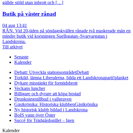
gällde stöld utan inbrott och […]
Butik på väster rånad
04 aug 13:41
RÅN. Vid 20-tiden på söndagskvällen rånade två maskerade män en
mindre butik vid korsningen Suellsgatan–Svarvargatan i
Landskrona.
Till arkivet
Senaste
Kalender
Debatt: Utveckla stationsområdet
Debatt
Torkild, lämna Liberalerna, bilda ett Landskronaparti!
planket
Dykare misstänkt för forntidsbrott
Veckans luncher
Billigare och dyrare att köpa bostad
Drunkningstillbud i vallgraven
Gästkrönika: Historiska klubben
Gästkrönika
Ny historisk klubb bildad i Landskrona
BoIS vann över Öster
Succé för Trädgårdsgillet – Igen
Kalender