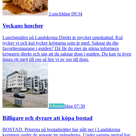
Lunch
Idag 09:34
Veckans luncher
Lunchguiden på Landskrona Direkt är mycket uppskattad. Kul
tycker vi och kul tycker krögarna som är med. Saknar du din
favoritrestaurang i guiden? Då får du mer än gärna informera
krögaren direkt och säg att du saknar dom i guiden. Du kan ju även
lägga ett mejl till oss så hör vi av oss till dom.
Allmänt
Idag 07:30
Billigare och dyrare att köpa bostad
BOSTAD. Priserna på bostadsrätter har gått ner i Landskrona
kommun under de senaste tre månaderna. Under samma period har