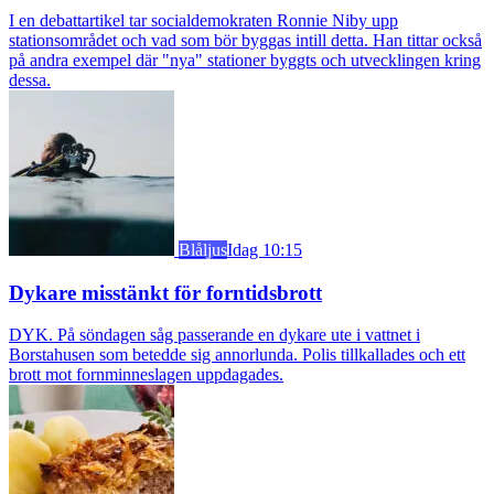
I en debattartikel tar socialdemokraten Ronnie Niby upp
stationsområdet och vad som bör byggas intill detta. Han tittar också
på andra exempel där "nya" stationer byggts och utvecklingen kring
dessa.
Blåljus
Idag 10:15
Dykare misstänkt för forntidsbrott
DYK. På söndagen såg passerande en dykare ute i vattnet i
Borstahusen som betedde sig annorlunda. Polis tillkallades och ett
brott mot fornminneslagen uppdagades.