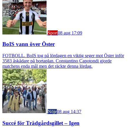
Sport
08 aug 17:09
BoIS vann över Öster
FOTBOLL. BoIS tog på lördagen en viktig seger mot Öster inför
3583 åskådare på bortaplan. Constantino Capotondi gjorde
matchens enda mål men det räckte denna lördag.
Nöje
08 aug 14:37
Succé för Trädgårdsgillet – Igen