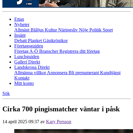
Ettan
Nyheter
Allmänt
Blåljus
Kultur
Näringsliv
Nöje
Politik
Sport
Insänt
Debatt
Planket
Gästkrönikor
Företagsguiden
Företag A-Ö
Branscher
Registrera ditt företag
Lunchguiden
Galleri Direkt
Landskrona Direkt
Allmänna villkor
Annonsera
Bli prenumerant
Kundtjänst
Kontakt
Mitt konto
Sök
Cirka 700 pingismatcher väntar i påsk
14 april 2025 09:37
av
Kary Persson