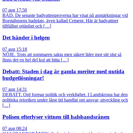
07 aug 17:50
BAD. De senaste badvattenproverna har visat på anmärkningar vid
Borstahusens badplats, även kallad Cement. Här är badvattnet
tillfälligt otjänligt och […]
Det händer i helgen
07 aug 15:18
NÖJE. Trots att sommaren sakta men säkert lider mot sitt slut så
finns det en hel del kul att hitta […]
Debatt: Staden i dag är gamla meriter med nutida
budgetlösningar!
07 aug 14:31
DEBATT. Ord formar politik och verklighet. I Landskrona har den
politiska retoriken under lång tid handlat om ansvar, utveckling och
[…]
Polisen efterlyser vittnen till halsbandsrånen
07 aug 08:24