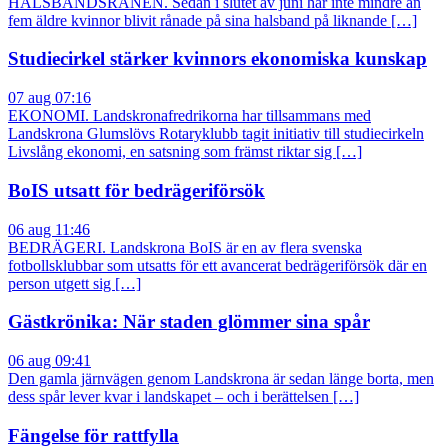
HALSBANDSRÅNEN. Sedan i slutet av juni har inte mindre än
fem äldre kvinnor blivit rånade på sina halsband på liknande […]
Studiecirkel stärker kvinnors ekonomiska kunskap
07 aug 07:16
EKONOMI. Landskronafredrikorna har tillsammans med
Landskrona Glumslövs Rotaryklubb tagit initiativ till studiecirkeln
Livslång ekonomi, en satsning som främst riktar sig […]
BoIS utsatt för bedrägeriförsök
06 aug 11:46
BEDRÄGERI. Landskrona BoIS är en av flera svenska
fotbollsklubbar som utsatts för ett avancerat bedrägeriförsök där en
person utgett sig […]
Gästkrönika: När staden glömmer sina spår
06 aug 09:41
Den gamla järnvägen genom Landskrona är sedan länge borta, men
dess spår lever kvar i landskapet – och i berättelsen […]
Fängelse för rattfylla