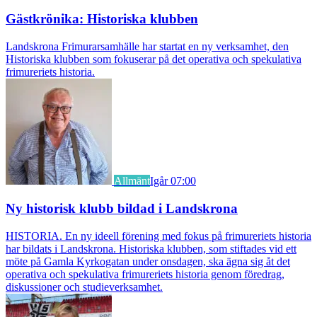
Gästkrönika: Historiska klubben
Landskrona Frimurarsamhälle har startat en ny verksamhet, den
Historiska klubben som fokuserar på det operativa och spekulativa
frimureriets historia.
Allmänt
Igår 07:00
Ny historisk klubb bildad i Landskrona
HISTORIA. En ny ideell förening med fokus på frimureriets historia
har bildats i Landskrona. Historiska klubben, som stiftades vid ett
möte på Gamla Kyrkogatan under onsdagen, ska ägna sig åt det
operativa och spekulativa frimureriets historia genom föredrag,
diskussioner och studieverksamhet.