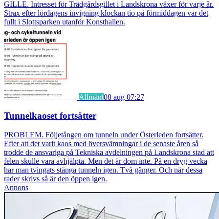
GILLE. Intresset för Trädgårdsgillet i Landskrona växer för varje år.
Strax efter lördagens invigning klockan tio på förmiddagen var det
fullt i Slottsparken utanför Konsthallen.
Allmänt
08 aug 07:27
Tunnelkaoset fortsätter
PROBLEM. Följetången om tunneln under Österleden fortsätter.
Efter att det varit kaos med översvämningar i de senaste åren så
trodde de ansvariga på Tekniska avdelningen på Landskrona stad att
felen skulle vara avhjälpta. Men det är dom inte. På en dryg vecka
har man tvingats stänga tunneln igen. Två gånger. Och när dessa
rader skrivs så är den öppen igen.
Annons