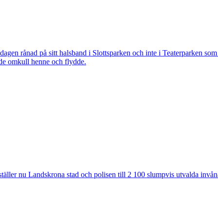
 rånad på sitt halsband i Slottsparken och inte i Teaterparken som ti
ade omkull henne och flydde.
ler nu Landskrona stad och polisen till 2 100 slumpvis utvalda invåna