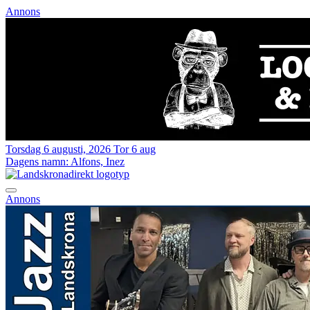
Annons
Torsdag 6 augusti, 2026
Tor 6 aug
Dagens namn:
Alfons, Inez
Annons