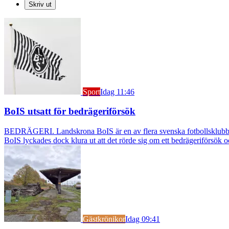
Skriv ut
Sport
Idag 11:46
BoIS utsatt för bedrägeriförsök
BEDRÄGERI. Landskrona BoIS är en av flera svenska fotbollsklubbar s
BoIS lyckades dock klura ut att det rörde sig om ett bedrägeriförsök o
Gästkrönikor
Idag 09:41