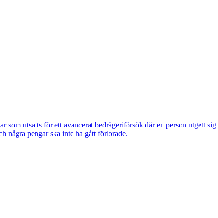
om utsatts för ett avancerat bedrägeriförsök där en person utgett si
ch några pengar ska inte ha gått förlorade.