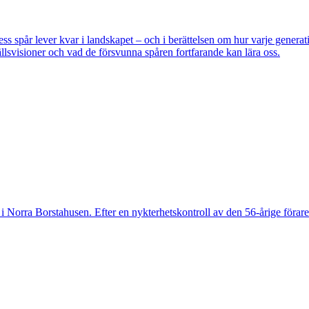
pår lever kvar i landskapet – och i berättelsen om hur varje generatio
lsvisioner och vad de försvunna spåren fortfarande kan lära oss.
 Norra Borstahusen. Efter en nykterhetskontroll av den 56-årige föraren