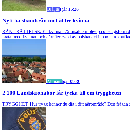
Blåljus
Igår 15:26
Nytt halsbandsrån mot äldre kvinna
RÅN - RÄTTELSE. En kvinna i 75-årsåldern blev på onsdagsförmiddagen
pratat med kvinnan och därefter ryckt av halsbandet innan han knuff
Allmänt
Igår 09:30
2 100 Landskronabor får tycka till om tryggheten
TRYGGHET. Hur trygg känner du dig i ditt närområde? Den frågan stäl