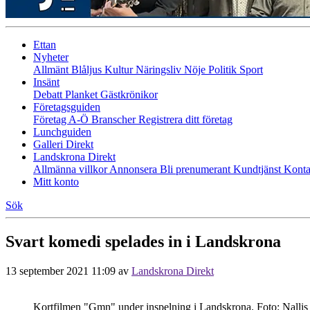
Ettan
Nyheter
Allmänt
Blåljus
Kultur
Näringsliv
Nöje
Politik
Sport
Insänt
Debatt
Planket
Gästkrönikor
Företagsguiden
Företag A-Ö
Branscher
Registrera ditt företag
Lunchguiden
Galleri Direkt
Landskrona Direkt
Allmänna villkor
Annonsera
Bli prenumerant
Kundtjänst
Konta
Mitt konto
Sök
Svart komedi spelades in i Landskrona
13 september 2021 11:09
av
Landskrona Direkt
Kortfilmen "Gmn" under inspelning i Landskrona. Foto: Nallis