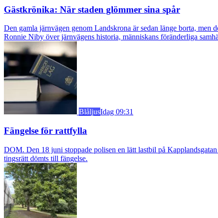
Gästkrönika: När staden glömmer sina spår
Den gamla järnvägen genom Landskrona är sedan länge borta, men dess s
Ronnie Niby över järnvägens historia, människans föränderliga samhäl
Blåljus
Idag 09:31
Fängelse för rattfylla
DOM. Den 18 juni stoppade polisen en lätt lastbil på Kapplandsgatan i
tingsrätt dömts till fängelse.