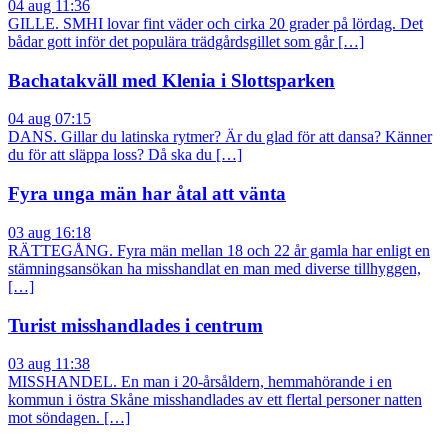
04 aug 11:36
GILLE. SMHI lovar fint väder och cirka 20 grader på lördag. Det
bådar gott inför det populära trädgårdsgillet som går […]
Bachatakväll med Klenia i Slottsparken
04 aug 07:15
DANS. Gillar du latinska rytmer? Är du glad för att dansa? Känner
du för att släppa loss? Då ska du […]
Fyra unga män har åtal att vänta
03 aug 16:18
RÄTTEGÅNG. Fyra män mellan 18 och 22 år gamla har enligt en
stämningsansökan ha misshandlat en man med diverse tillhyggen,
[…]
Turist misshandlades i centrum
03 aug 11:38
MISSHANDEL. En man i 20-årsåldern, hemmahörande i en
kommun i östra Skåne misshandlades av ett flertal personer natten
mot söndagen. […]