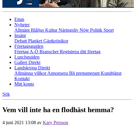
Ettan
Nyheter
Allmänt
Blåljus
Kultur
Näringsliv
Nöje
Politik
Sport
Insänt
Debatt
Planket
Gästkrönikor
Företagsguiden
Företag A-Ö
Branscher
Registrera ditt företag
Lunchguiden
Galleri Direkt
Landskrona Direkt
Allmänna villkor
Annonsera
Bli prenumerant
Kundtjänst
Kontakt
Mitt konto
Sök
Vem vill inte ha en flodhäst hemma?
4 juni 2021 13:08
av
Kary Persson