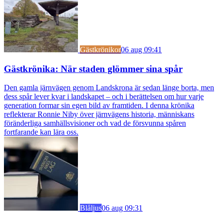
Gästkrönikor
06 aug 09:41
Gästkrönika: När staden glömmer sina spår
Den gamla järnvägen genom Landskrona är sedan länge borta, men
dess spår lever kvar i landskapet – och i berättelsen om hur varje
generation formar sin egen bild av framtiden. I denna krönika
reflekterar Ronnie Niby över järnvägens historia, människans
föränderliga samhällsvisioner och vad de försvunna spåren
fortfarande kan lära oss.
Blåljus
06 aug 09:31