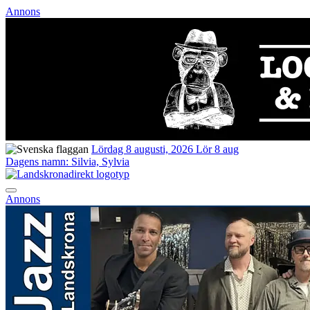
Annons
Lördag 8 augusti, 2026
Lör 8 aug
Dagens namn:
Silvia, Sylvia
Annons