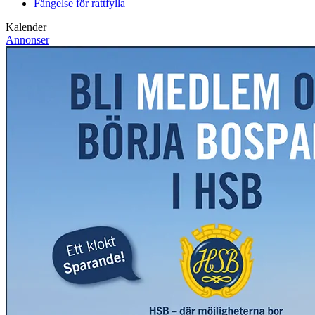
Fängelse för rattfylla
Kalender
Annonser