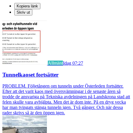
Kopiera länk
Skriv ut
Allmänt
Idag 07:27
Tunnelkaoset fortsätter
PROBLEM. Följetången om tunneln under Österleden fortsätter.
Efter att det varit kaos med översvämningar i de senaste åren så
trodde de ansvariga på Tekniska avdelningen på Landskrona stad att
felen skulle vara avhjälpta. Men det är dom inte. På en dryg vecka
har man tvingats stänga tunneln igen. Två gånger. Och när dessa
rader skrivs så är den öppen igen.