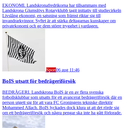
EKONOMI. Landskronafredrikorna har tillsammans med
Landskrona Glumslövs Rotaryklubb tagit initiativ till studiecirkeln
Livslång ekonomi, en satsning som främst riktar sig till
invandrarkvinnor. Syftet är att stärka deltagarnas kunskaper om
privatekonomi och ge dem större trygghet i vardagen.
Sport
06 aug 11:46
BoIS utsatt för bedrägeriförsök
BEDRÄGERI. Landskrona BoIS är en av flera svenska
fotbollsklubbar som utsatts för ett avancerat bedrägeriförsök där en
person utgett sig för att vara FC Groningens tekniske direktör
Mohammed Allach. BoIS lyckades dock klura ut att det rörde sig
om ett bedrägeriförsök och några pengar ska inte ha gått förlorade.