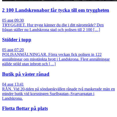
2 100 Landskronabor får tycka till om tryggheten
05 aug 09:30
TRYGGHET. Hur trygg känner du dig i ditt närområde? Den
frågan ställer nu Landskrona stad och polisen till 2 100 […]
Stölder i topp
05 aug 07:20
POLISANMÄLNINGAR. Förra veckan fick polisen in 122
anmälningar om misstänkta brott i Landskrona. Flest anmälningar
gällde stöld utan inbrott och […]
Butik på väster rånad
04 aug 13:41
RÅN. Vid 20-tiden på söndagskvällen rånade två maskerade män en
mindre butik vid korsningen Suellsgatan–Svarvargatan i
Landskrona.
Flotta flottar på plats