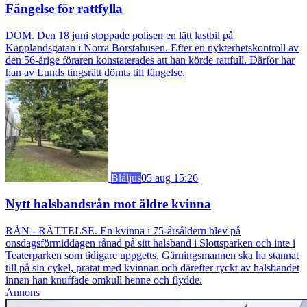
Fängelse för rattfylla
DOM. Den 18 juni stoppade polisen en lätt lastbil på
Kapplandsgatan i Norra Borstahusen. Efter en nykterhetskontroll av
den 56-årige föraren konstaterades att han körde rattfull. Därför har
han av Lunds tingsrätt dömts till fängelse.
Blåljus
05 aug 15:26
Nytt halsbandsrån mot äldre kvinna
RÅN - RÄTTELSE. En kvinna i 75-årsåldern blev på
onsdagsförmiddagen rånad på sitt halsband i Slottsparken och inte i
Teaterparken som tidigare uppgetts. Gärningsmannen ska ha stannat
till på sin cykel, pratat med kvinnan och därefter ryckt av halsbandet
innan han knuffade omkull henne och flydde.
Annons