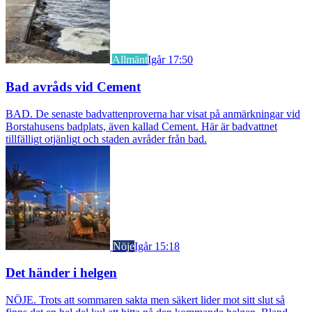
Allmänt
Igår 17:50
Bad avråds vid Cement
BAD. De senaste badvattenproverna har visat på anmärkningar vid
Borstahusens badplats, även kallad Cement. Här är badvattnet
tillfälligt otjänligt och staden avråder från bad.
Nöje
Igår 15:18
Det händer i helgen
NÖJE. Trots att sommaren sakta men säkert lider mot sitt slut så