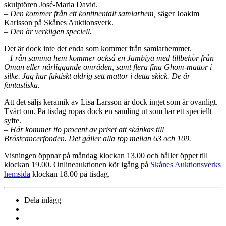
skulptören José-Maria David.
– Den kommer från ett kontinentalt samlarhem,
säger Joakim
Karlsson på Skånes Auktionsverk.
– Den är verkligen speciell.
Det är dock inte det enda som kommer från samlarhemmet.
– Från samma hem kommer också en Jambiya med tillbehör från
Oman eller närliggande områden, samt flera fina Ghom-mattor i
silke. Jag har faktiskt aldrig sett mattor i detta skick. De är
fantastiska.
Att det säljs keramik av Lisa Larsson är dock inget som är ovanligt.
Tvärt om. På tisdag ropas dock en samling ut som har ett speciellt
syfte.
– Här kommer tio procent av priset att skänkas till
Bröstcancerfonden. Det gäller alla rop mellan 63 och 109.
Visningen öppnar på måndag klockan 13.00 och håller öppet till
klockan 19.00. Onlineauktionen kör igång på
Skånes Auktionsverks
hemsida
klockan 18.00 på tisdag.
Dela inlägg