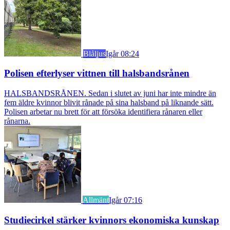
Blåljus
Igår 08:24
Polisen efterlyser vittnen till halsbandsrånen
HALSBANDSRÅNEN. Sedan i slutet av juni har inte mindre än
fem äldre kvinnor blivit rånade på sina halsband på liknande sätt.
Polisen arbetar nu brett för att försöka identifiera rånaren eller
rånarna.
Allmänt
Igår 07:16
Studiecirkel stärker kvinnors ekonomiska kunskap