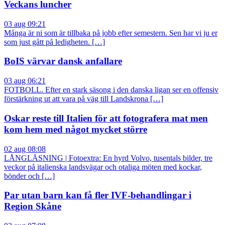
Veckans luncher
03 aug 09:21
Många är ni som är tillbaka på jobb efter semestern. Sen har vi ju er
som just gått på ledigheten. […]
BoIS värvar dansk anfallare
03 aug 06:21
FOTBOLL. Efter en stark säsong i den danska ligan ser en offensiv
förstärkning ut att vara på väg till Landskrona […]
Oskar reste till Italien för att fotografera mat men
kom hem med något mycket större
02 aug 08:08
LÅNGLÄSNING | Fotoextra: En hyrd Volvo, tusentals bilder, tre
veckor på italienska landsvägar och otaliga möten med kockar,
bönder och […]
Par utan barn kan få fler IVF-behandlingar i
Region Skåne