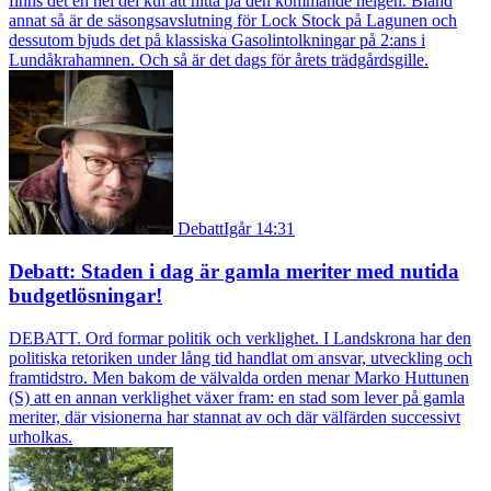
finns det en hel del kul att hitta på den kommande helgen. Bland
annat så är de säsongsavslutning för Lock Stock på Lagunen och
dessutom bjuds det på klassiska Gasolintolkningar på 2:ans i
Lundåkrahamnen. Och så är det dags för årets trädgårdsgille.
Debatt
Igår 14:31
Debatt: Staden i dag är gamla meriter med nutida
budgetlösningar!
DEBATT. Ord formar politik och verklighet. I Landskrona har den
politiska retoriken under lång tid handlat om ansvar, utveckling och
framtidstro. Men bakom de välvalda orden menar Marko Huttunen
(S) att en annan verklighet växer fram: en stad som lever på gamla
meriter, där visionerna har stannat av och där välfärden successivt
urholkas.