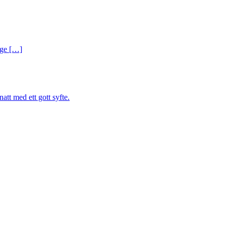
ige […]
tt med ett gott syfte.