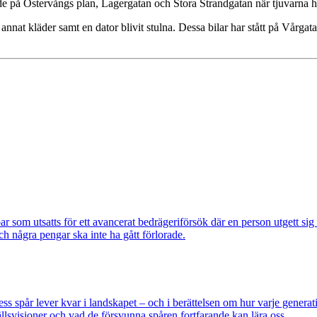
rade på Östervångs plan, Lagergatan och Stora Strandgatan när tjuvarna har
d annat kläder samt en dator blivit stulna. Dessa bilar har stått på Vår
om utsatts för ett avancerat bedrägeriförsök där en person utgett si
ch några pengar ska inte ha gått förlorade.
pår lever kvar i landskapet – och i berättelsen om hur varje generatio
lsvisioner och vad de försvunna spåren fortfarande kan lära oss.