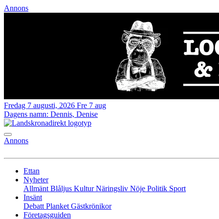
Annons
Fredag 7 augusti, 2026
Fre 7 aug
Dagens namn:
Dennis, Denise
Annons
Ettan
Nyheter
Allmänt
Blåljus
Kultur
Näringsliv
Nöje
Politik
Sport
Insänt
Debatt
Planket
Gästkrönikor
Företagsguiden