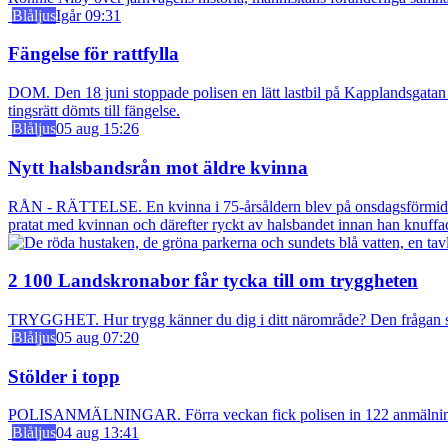
Blåljus
Igår 09:31
Fängelse för rattfylla
DOM. Den 18 juni stoppade polisen en lätt lastbil på Kapplandsgatan i
tingsrätt dömts till fängelse.
Blåljus
05 aug 15:26
Nytt halsbandsrån mot äldre kvinna
RÅN - RÄTTELSE. En kvinna i 75-årsåldern blev på onsdagsförmiddagen
pratat med kvinnan och därefter ryckt av halsbandet innan han knuff
2 100 Landskronabor får tycka till om tryggheten
TRYGGHET. Hur trygg känner du dig i ditt närområde? Den frågan stäl
Blåljus
05 aug 07:20
Stölder i topp
POLISANMÄLNINGAR. Förra veckan fick polisen in 122 anmälningar om
Blåljus
04 aug 13:41