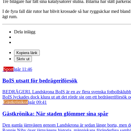
Tre bilägare har fått sina katalysatorer stulna. Bilarna har stått parke
I de fyra fall där rutor har blivit krossade så har ryggsäckar med blan
ägt rum.
Dela inlägg
Kopiera länk
Skriv ut
Sport
Igår 11:46
BoIS utsatt för bedrägeriförsök
BEDRÄGERI. Landskrona BoIS är en av flera svenska fotbollsklubbar s
BoIS lyckades dock klura ut att det rörde sig om ett bedrägeriförsök o
Gästkrönikor
Igår 09:41
Gästkrönika: När staden glömmer sina spår
Den gamla järnvägen genom Landskrona är sedan länge borta, men dess s
Ronnie Niby över järnvägens historia, människans föränderliga samhäl