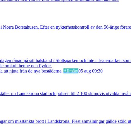
 Norra Borstahusen. Efter en nykterhetskontroll av den 56-årige föraren
 rånad på sitt halsband i Slottsparken och inte i Teaterparken som ti
ade omkull henne och flydde.
Allmänt
05 aug 09:30
ler nu Landskrona stad och polisen till 2 100 slumpvis utvalda invåna
 misstänkta brott i Landskrona. Flest anmälningar gällde stöld utan