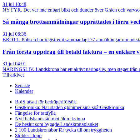
31 jul 10:48
NY FYR. Det var inte enbart blixt och dunder över Gråen och varvso
Så många brottsanmälningar upprättades i förra ve
31 jul 06:36
BROTT. Polisen har registrerat sammanlagt 77 anmälningar om misstä
Från första uppdrag till betald faktura – en enklare 
31 jul 04:01
NÄRINGSLIV. Landskrona har ett aktivt näringsliv, men steget från ett 
Till arkivet
Senaste
Kalender
BoIS utsatt för bedrägeriförsök
Gästkrönika: När staden glömmer sina spår
Gästkrönika
Fängelse för rattfylla
Nytt halsbandsrån mot äldre kvinna
De beslut som byggde Landskrona
planket
2 100 Landskronabor får tycka till om tryggheten
Stölder i topp