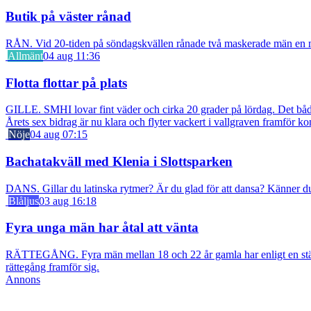
Butik på väster rånad
RÅN. Vid 20-tiden på söndagskvällen rånade två maskerade män en m
Allmänt
04 aug 11:36
Flotta flottar på plats
GILLE. SMHI lovar fint väder och cirka 20 grader på lördag. Det bådar
Årets sex bidrag är nu klara och flyter vackert i vallgraven framför ko
Nöje
04 aug 07:15
Bachatakväll med Klenia i Slottsparken
DANS. Gillar du latinska rytmer? Är du glad för att dansa? Känner du f
Blåljus
03 aug 16:18
Fyra unga män har åtal att vänta
RÄTTEGÅNG. Fyra män mellan 18 och 22 år gamla har enligt en stämn
rättegång framför sig.
Annons