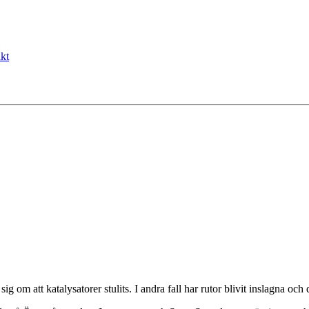
kt
ig om att katalysatorer stulits. I andra fall har rutor blivit inslagna och d