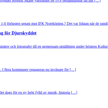
juder Region Skåne ytterligare tre IVF-behandlingar till par […]
-0 förlusten senast mot IFK Norrköping.? Det var frågan när de rand
ing för Djurskyddet
r och fotografer till en gemensam utställning under höstens Kulturna
ige. I flera kommuner engageras nu invånare för […]
et dags för en ny helg fylld av musik, historia […]