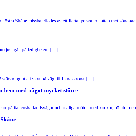
tra Skåne misshandlades av ett flertal personer natten mot söndage
om just gått på ledigheten. […]
rstärkning ut att vara på väg till Landskrona […]
kom hem med något mycket större
or på italienska landsvägar och otaliga möten med kockar, bönder oc
n Skåne