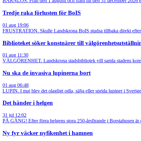
BARNLÖS. Från den 1 augusti och fram till den 31 december 2026 erb
Tredje raka förlusten för BoIS
01 aug 19:06
FRUSTRATION. Skulle Landskrona BoIS studsa tillbaka direkt efter 1
Biblioteket söker konstnärer till välgörenhetsutställn
01 aug 11:30
VÄLGÖRENHET. Landskrona stadsbibliotek vill samla stadens konstnäre
Nu ska de invasiva lupinerna bort
01 aug 06:48
LUPIN. I maj blev det olagligt odla, sälja eller sprida lupiner i Sver
Det händer i helgen
31 jul 12:02
PÅ GÅNG! Efter förra helgens stora 250-årsfirande i Borstahusen är d
Ny fyr väcker nyfikenhet i hamnen