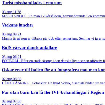
Turist misshandlades i centrum
03 aug 11:38
MISSHANDEL. En man i 20-årsåldern, hemmahörande i en kommun i ös
Veckans luncher
03 aug 09:21
Många är ni som är tillbaka på jobb efter semestern. Sen har vi ju er s
BoIS värvar dansk anfallare
03 aug 06:21
FOTBOLL. Efter en stark säsong i den danska ligan ser en offensiv fö
Oskar reste till Italien för att fotografera mat men 
02 aug 08:08
LÅNGLÄSNING | Fotoextra: En hyrd Volvo, tusentals bilder, tre veck
Par utan barn kan få fler IVF-behandlingar i Regio
02 aug 07:08