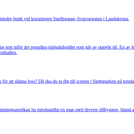
indre butik vid korsningen Suellsgatan–Svarvargatan i Landskrona.
 gott inför det populära trädgårdsgillet som går av stapeln då. En av h
nsthallen.
ör att släppa loss? Då ska du ta dig till scenen i Slottsparken på torsd
ingsansökan ha misshandlat en man med diverse tillhyggen, bland an