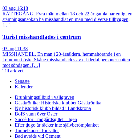
03 aug 16:18
RÄTTEGÅNG. Fyra män mellan 18 och 22 år gamla har enligt en
stämningsansökan ha misshandlat en man med diverse tillhyggen,
[…]
Turist misshandlades i centrum
03 aug 11:38
MISSHANDEL. En man i 20-årsåldern, hemmahörande i en
kommun i östra Skåne misshandlades av ett flertal personer natten
mot söndagen. […]
Till arkivet
Senaste
Kalender
Drunkningstillbud i vallgraven
Gästkrönika: Historiska klubben
Gästkrönika
Ny historisk klubb bildad i Landskrona
BoIS vann över Öster
Succé för Trädgårdsgillet – Igen
Efter tjugo år räcker inte självberöm
planket
Tunnelkaoset fortsätter
Bad avråds vid Cement