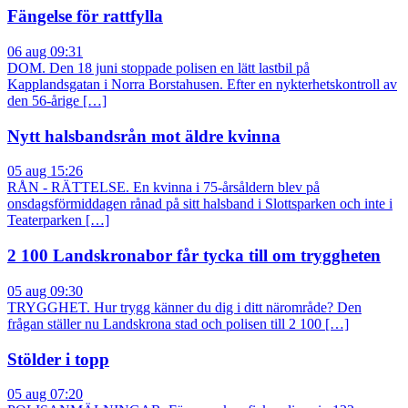
Fängelse för rattfylla
06 aug 09:31
DOM. Den 18 juni stoppade polisen en lätt lastbil på
Kapplandsgatan i Norra Borstahusen. Efter en nykterhetskontroll av
den 56-årige […]
Nytt halsbandsrån mot äldre kvinna
05 aug 15:26
RÅN - RÄTTELSE. En kvinna i 75-årsåldern blev på
onsdagsförmiddagen rånad på sitt halsband i Slottsparken och inte i
Teaterparken […]
2 100 Landskronabor får tycka till om tryggheten
05 aug 09:30
TRYGGHET. Hur trygg känner du dig i ditt närområde? Den
frågan ställer nu Landskrona stad och polisen till 2 100 […]
Stölder i topp
05 aug 07:20