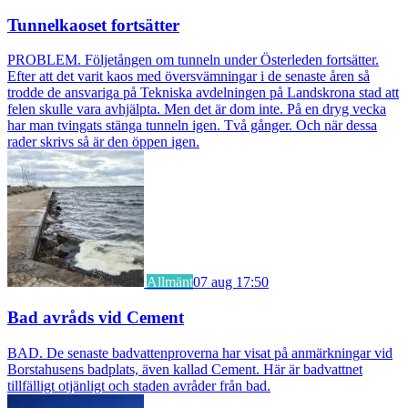
Tunnelkaoset fortsätter
PROBLEM. Följetången om tunneln under Österleden fortsätter.
Efter att det varit kaos med översvämningar i de senaste åren så
trodde de ansvariga på Tekniska avdelningen på Landskrona stad att
felen skulle vara avhjälpta. Men det är dom inte. På en dryg vecka
har man tvingats stänga tunneln igen. Två gånger. Och när dessa
rader skrivs så är den öppen igen.
Allmänt
07 aug 17:50
Bad avråds vid Cement
BAD. De senaste badvattenproverna har visat på anmärkningar vid
Borstahusens badplats, även kallad Cement. Här är badvattnet
tillfälligt otjänligt och staden avråder från bad.