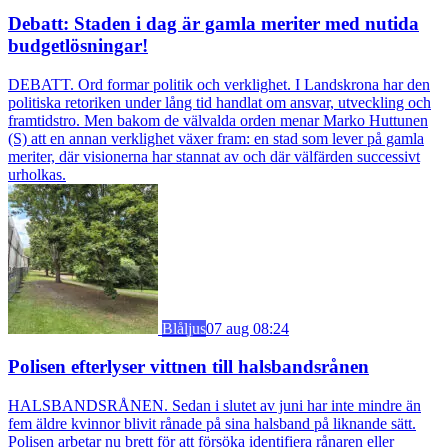
Debatt: Staden i dag är gamla meriter med nutida
budgetlösningar!
DEBATT. Ord formar politik och verklighet. I Landskrona har den
politiska retoriken under lång tid handlat om ansvar, utveckling och
framtidstro. Men bakom de välvalda orden menar Marko Huttunen
(S) att en annan verklighet växer fram: en stad som lever på gamla
meriter, där visionerna har stannat av och där välfärden successivt
urholkas.
Blåljus
07 aug 08:24
Polisen efterlyser vittnen till halsbandsrånen
HALSBANDSRÅNEN. Sedan i slutet av juni har inte mindre än
fem äldre kvinnor blivit rånade på sina halsband på liknande sätt.
Polisen arbetar nu brett för att försöka identifiera rånaren eller