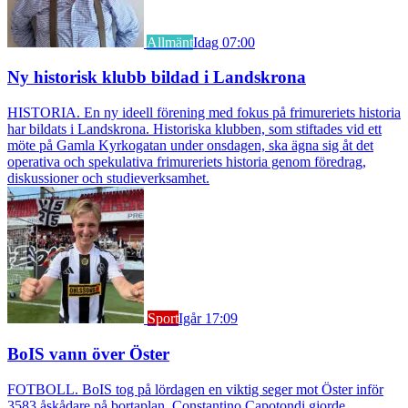
Allmänt
Idag 07:00
Ny historisk klubb bildad i Landskrona
HISTORIA. En ny ideell förening med fokus på frimureriets historia
har bildats i Landskrona. Historiska klubben, som stiftades vid ett
möte på Gamla Kyrkogatan under onsdagen, ska ägna sig åt det
operativa och spekulativa frimureriets historia genom föredrag,
diskussioner och studieverksamhet.
Sport
Igår 17:09
BoIS vann över Öster
FOTBOLL. BoIS tog på lördagen en viktig seger mot Öster inför
3583 åskådare på bortaplan. Constantino Capotondi gjorde