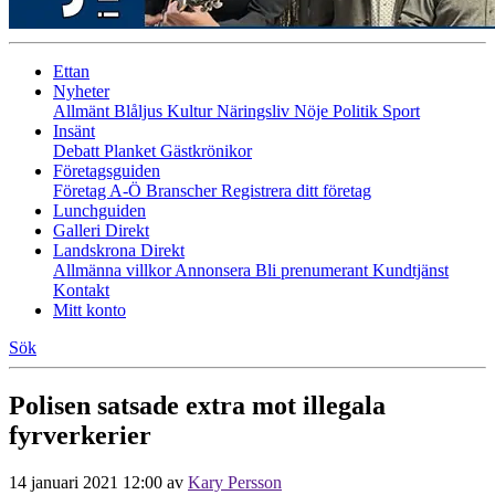
Ettan
Nyheter
Allmänt
Blåljus
Kultur
Näringsliv
Nöje
Politik
Sport
Insänt
Debatt
Planket
Gästkrönikor
Företagsguiden
Företag A-Ö
Branscher
Registrera ditt företag
Lunchguiden
Galleri Direkt
Landskrona Direkt
Allmänna villkor
Annonsera
Bli prenumerant
Kundtjänst
Kontakt
Mitt konto
Sök
Polisen satsade extra mot illegala
fyrverkerier
14 januari 2021 12:00
av
Kary Persson