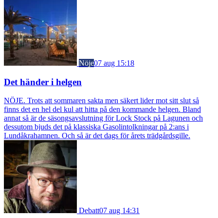
Nöje
07 aug 15:18
Det händer i helgen
NÖJE. Trots att sommaren sakta men säkert lider mot sitt slut så
finns det en hel del kul att hitta på den kommande helgen. Bland
annat så är de säsongsavslutning för Lock Stock på Lagunen och
dessutom bjuds det på klassiska Gasolintolkningar på 2:ans i
Lundåkrahamnen. Och så är det dags för årets trädgårdsgille.
Debatt
07 aug 14:31