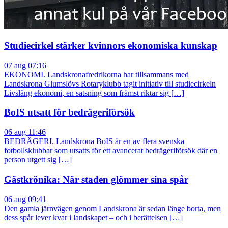
Studiecirkel stärker kvinnors ekonomiska kunskap
07 aug 07:16
EKONOMI. Landskronafredrikorna har tillsammans med
Landskrona Glumslövs Rotaryklubb tagit initiativ till studiecirkeln
Livslång ekonomi, en satsning som främst riktar sig […]
BoIS utsatt för bedrägeriförsök
06 aug 11:46
BEDRÄGERI. Landskrona BoIS är en av flera svenska
fotbollsklubbar som utsatts för ett avancerat bedrägeriförsök där en
person utgett sig […]
Gästkrönika: När staden glömmer sina spår
06 aug 09:41
Den gamla järnvägen genom Landskrona är sedan länge borta, men
dess spår lever kvar i landskapet – och i berättelsen […]