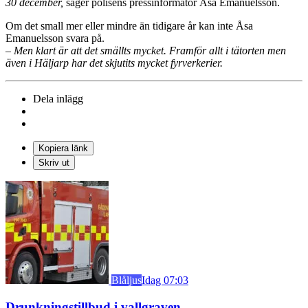
30 december,
säger polisens pressinformatör Åsa Emanuelsson.
Om det small mer eller mindre än tidigare år kan inte Åsa
Emanuelsson svara på.
– Men klart är att det smällts mycket. Framför allt i tätorten men
även i Häljarp har det skjutits mycket fyrverkerier.
Dela inlägg
Kopiera länk
Skriv ut
Blåljus
Idag 07:03
Drunkningstillbud i vallgraven