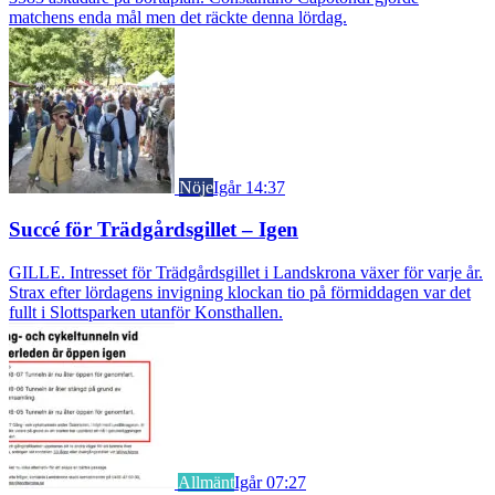
matchens enda mål men det räckte denna lördag.
Nöje
Igår 14:37
Succé för Trädgårdsgillet – Igen
GILLE. Intresset för Trädgårdsgillet i Landskrona växer för varje år.
Strax efter lördagens invigning klockan tio på förmiddagen var det
fullt i Slottsparken utanför Konsthallen.
Allmänt
Igår 07:27