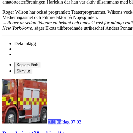
amatörteaterföreningen Harlekin där han var aktiv tillsammans med b
Roger Wilson har också programlett Teaterprogrammet, Wilsons vecka 
Mediemagasinet och Filmredaktör på Nöjesguiden.
– Roger är sedan tidigare en bekant och omtyckt röst för många radio
New York-korre
, säger Ekots tillförordnade utrikeschef Anders Pontar
Dela inlägg
Kopiera länk
Skriv ut
Blåljus
Idag 07:03