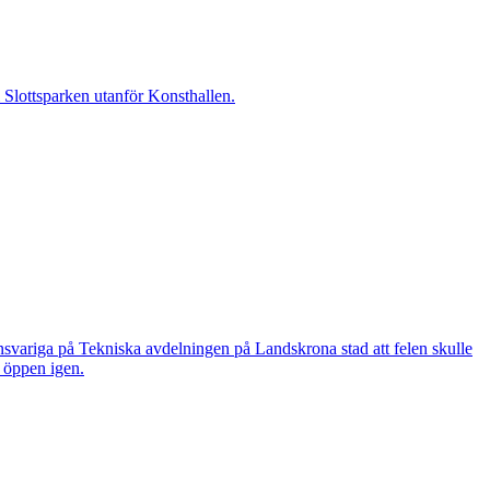
i Slottsparken utanför Konsthallen.
nsvariga på Tekniska avdelningen på Landskrona stad att felen skulle
n öppen igen.