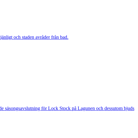
änligt och staden avråder från bad.
 är de säsongsavslutning för Lock Stock på Lagunen och dessutom bjuds