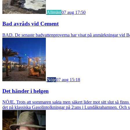
Allmänt
07 aug 17:50
Bad avråds vid Cement
BAD. De senaste badvattenproverna har visat på anmärkningar vid Borst
Nöje
07 aug 15:18
Det händer i helgen
NÖJE. Trots att sommaren sakta men säkert lider mot sitt slut så fin
det på klassiska Gasolintolkningar på 2:ans i Lundåkrahamnen. Och så ä