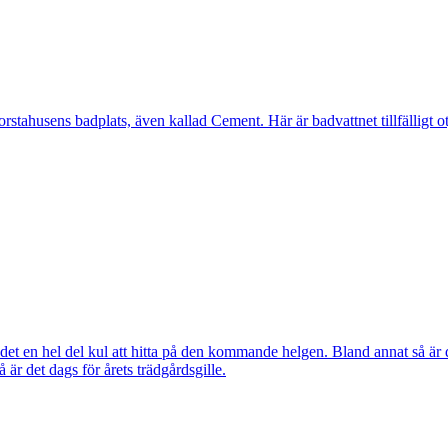
ahusens badplats, även kallad Cement. Här är badvattnet tillfälligt otj
ns det en hel del kul att hitta på den kommande helgen. Bland annat så
r det dags för årets trädgårdsgille.