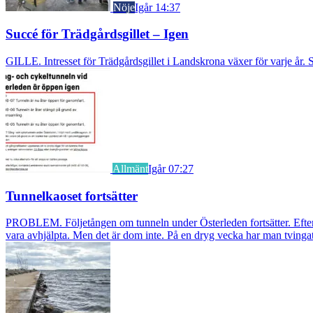
Nöje
Igår 14:37
Succé för Trädgårdsgillet – Igen
GILLE. Intresset för Trädgårdsgillet i Landskrona växer för varje år. S
Allmänt
Igår 07:27
Tunnelkaoset fortsätter
PROBLEM. Följetången om tunneln under Österleden fortsätter. Efter a
vara avhjälpta. Men det är dom inte. På en dryg vecka har man tvingat