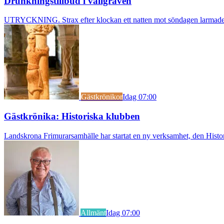
Drunkningstillbud i vallgraven
UTRYCKNING. Strax efter klockan ett natten mot söndagen larmades b
Gästkrönikor
Idag 07:00
Gästkrönika: Historiska klubben
Landskrona Frimurarsamhälle har startat en ny verksamhet, den Histori
Allmänt
Idag 07:00