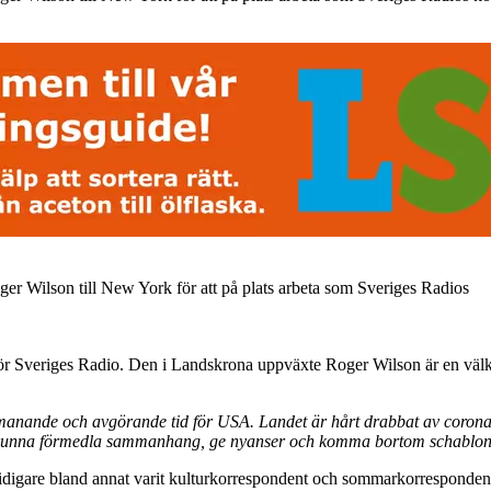
oger Wilson till New York för att på plats arbeta som Sveriges Radios
för Sveriges Radio. Den i Landskrona uppväxte Roger Wilson är en välk
r utmanande och avgörande tid för USA. Landet är hårt drabbat av coro
ll jag kunna förmedla sammanhang, ge nyanser och komma bortom schablon
idigare bland annat varit kulturkorrespondent och sommarkorrespondent