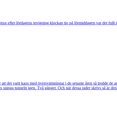
trax efter lördagens invigning klockan tio på förmiddagen var det fullt 
tt det varit kaos med översvämningar i de senaste åren så trodde de a
s stänga tunneln igen. Två gånger. Och när dessa rader skrivs så är de