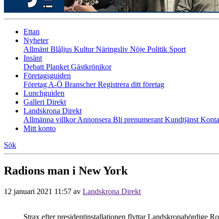
Ettan
Nyheter
Allmänt
Blåljus
Kultur
Näringsliv
Nöje
Politik
Sport
Insänt
Debatt
Planket
Gästkrönikor
Företagsguiden
Företag A-Ö
Branscher
Registrera ditt företag
Lunchguiden
Galleri Direkt
Landskrona Direkt
Allmänna villkor
Annonsera
Bli prenumerant
Kundtjänst
Konta
Mitt konto
Sök
Radions man i New York
12 januari 2021 11:57
av
Landskrona Direkt
Strax efter presidentinstallationen flyttar Landskronabördige 