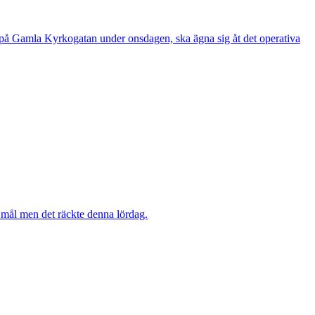
e på Gamla Kyrkogatan under onsdagen, ska ägna sig åt det operativa
mål men det räckte denna lördag.