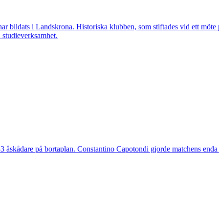
ar bildats i Landskrona. Historiska klubben, som stiftades vid ett möt
h studieverksamhet.
 åskådare på bortaplan. Constantino Capotondi gjorde matchens enda 