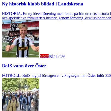
Ny historisk klubb bildad i Landskrona
HISTORIA. En ny ideell förening med fokus på frimureriets historia h
och spekulativa frimureriets historia genom föredrag, diskussioner oc
Sport
Igår 17:09
BoIS vann över Öster
FOTBOLL. BoIS tog på lördagen en viktig seger mot Öster inför 3583