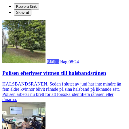
Kopiera länk
Skriv ut
Blåljus
Idag 08:24
Polisen efterlyser vittnen till halsbandsrånen
HALSBANDSRÅNEN. Sedan i slutet av juni har inte mindre än
fem äldre kvinnor blivit rånade på sina halsband på liknande sätt.
Polisen arbetar nu brett för att försöka identifiera rånaren eller
rånarna.