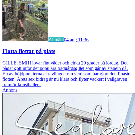
Allmänt
04 aug 11:36
Flotta flottar på plats
GILLE. SMHI lovar fint väder och cirka 20 grader på lördag. Det
bådar gott inför det populära trädgårdsgillet som går av stapeln då.
En av höjdpunkterna är tävlingen om vem som har gjort den finaste
flotten. Årets sex bidrag är nu klara och flyter vackert i vallgraven
framför konsthallen.
Annons