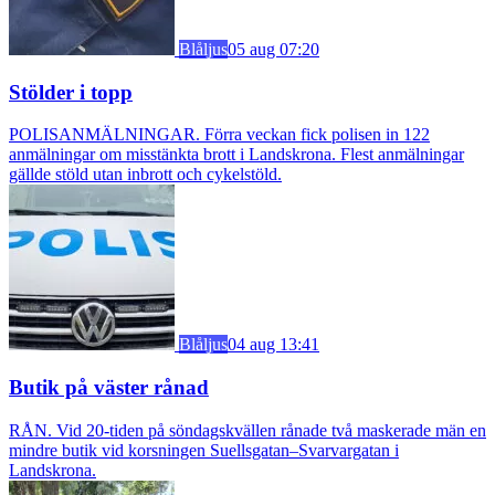
Blåljus
05 aug 07:20
Stölder i topp
POLISANMÄLNINGAR. Förra veckan fick polisen in 122
anmälningar om misstänkta brott i Landskrona. Flest anmälningar
gällde stöld utan inbrott och cykelstöld.
Blåljus
04 aug 13:41
Butik på väster rånad
RÅN. Vid 20-tiden på söndagskvällen rånade två maskerade män en
mindre butik vid korsningen Suellsgatan–Svarvargatan i
Landskrona.