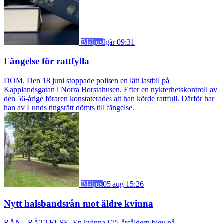
Blåljus
Igår 09:31
Fängelse för rattfylla
DOM. Den 18 juni stoppade polisen en lätt lastbil på
Kapplandsgatan i Norra Borstahusen. Efter en nykterhetskontroll av
den 56-årige föraren konstaterades att han körde rattfull. Därför har
han av Lunds tingsrätt dömts till fängelse.
Blåljus
05 aug 15:26
Nytt halsbandsrån mot äldre kvinna
RÅN - RÄTTELSE. En kvinna i 75-årsåldern blev på