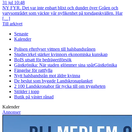
31 jul 10:48
NY FYR. Det var inte enbart blixt och dunder över Gråen och
varvsområdet som väckte vår nyfikenhet på torsdagskvällen. Har
[…]
Till arkivet
Senaste
Kalender
Polisen efterlyser vittnen till halsbandsrånen
Studiecirkel stärker kvinnors ekonomiska kunskap
BoIS utsatt för bedrägeriförsök
Gästkrönika: När staden glömmer sina spår
Gästkrönika
Fängelse för rattfylla
Nytt halsbandsrån mot äldre kvinna
De beslut som byggde Landskrona
planket
2 100 Landskronabor får tycka till om tryggheten
Stölder i topp
Butik på väster rånad
Kalender
Annonser