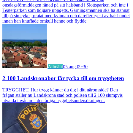
onsdagsförmiddagen rånad på sitt halsband i Slottsparken och inte i
Teaterparken som tidigare uppgetts. Gärningsmannen ska ha stannat
till på sin cykel, pratat med kvinnan och därefter ryckt av halsbandet
innan han knuffade omkull henne och flydde.
Allmänt
05 aug 09:30
2 100 Landskronabor får tycka till om tryggheten
TRYGGHET. Hur trygg känner du dig i ditt närområde? Den
frågan ställer nu Landskrona stad och polisen till 2 100 slumpvis
utvalda invånare i den årliga trygghetsundersökningen.