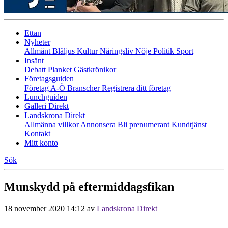
Ettan
Nyheter
Allmänt
Blåljus
Kultur
Näringsliv
Nöje
Politik
Sport
Insänt
Debatt
Planket
Gästkrönikor
Företagsguiden
Företag A-Ö
Branscher
Registrera ditt företag
Lunchguiden
Galleri Direkt
Landskrona Direkt
Allmänna villkor
Annonsera
Bli prenumerant
Kundtjänst
Kontakt
Mitt konto
Sök
Munskydd på eftermiddagsfikan
18 november 2020 14:12
av
Landskrona Direkt