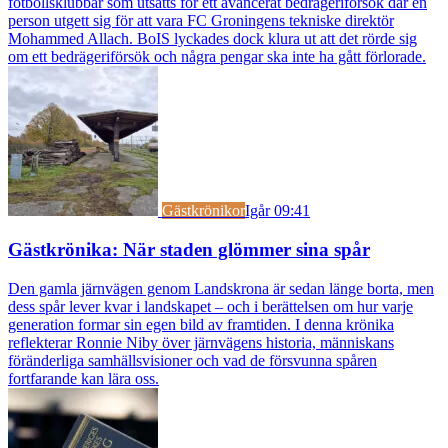
fotbollsklubbar som utsatts för ett avancerat bedrägeriförsök där en
person utgett sig för att vara FC Groningens tekniske direktör
Mohammed Allach. BoIS lyckades dock klura ut att det rörde sig
om ett bedrägeriförsök och några pengar ska inte ha gått förlorade.
Gästkrönikor
Igår 09:41
Gästkrönika: När staden glömmer sina spår
Den gamla järnvägen genom Landskrona är sedan länge borta, men
dess spår lever kvar i landskapet – och i berättelsen om hur varje
generation formar sin egen bild av framtiden. I denna krönika
reflekterar Ronnie Niby över järnvägens historia, människans
föränderliga samhällsvisioner och vad de försvunna spåren
fortfarande kan lära oss.