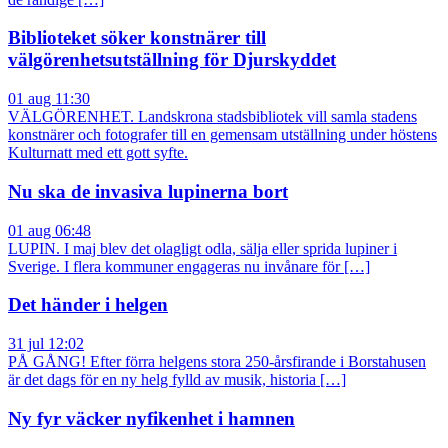
Biblioteket söker konstnärer till
välgörenhetsutställning för Djurskyddet
01 aug 11:30
VÄLGÖRENHET. Landskrona stadsbibliotek vill samla stadens
konstnärer och fotografer till en gemensam utställning under höstens
Kulturnatt med ett gott syfte.
Nu ska de invasiva lupinerna bort
01 aug 06:48
LUPIN. I maj blev det olagligt odla, sälja eller sprida lupiner i
Sverige. I flera kommuner engageras nu invånare för […]
Det händer i helgen
31 jul 12:02
PÅ GÅNG! Efter förra helgens stora 250-årsfirande i Borstahusen
är det dags för en ny helg fylld av musik, historia […]
Ny fyr väcker nyfikenhet i hamnen