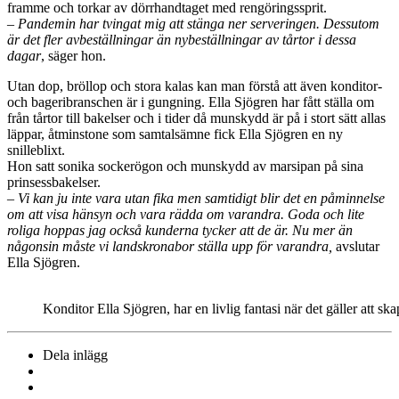
framme och torkar av dörrhandtaget med rengöringssprit.
– Pandemin har tvingat mig att stänga ner serveringen. Dessutom
är det fler avbeställningar än nybeställningar av tårtor i dessa
dagar
, säger hon.
Utan dop, bröllop och stora kalas kan man förstå att även konditor-
och bageribranschen är i gungning. Ella Sjögren har fått ställa om
från tårtor till bakelser och i tider då munskydd är på i stort sätt allas
läppar, åtminstone som samtalsämne fick Ella Sjögren en ny
snilleblixt.
Hon satt sonika sockerögon och munskydd av marsipan på sina
prinsessbakelser.
– Vi kan ju inte vara utan fika men samtidigt blir det en påminnelse
om att visa hänsyn och vara rädda om varandra. Goda och lite
roliga hoppas jag också kunderna tycker att de är. Nu mer än
någonsin måste vi landskronabor ställa upp för varandra,
avslutar
Ella Sjögren.
Konditor Ella Sjögren, har en livlig fantasi när det gäller att s
Dela inlägg