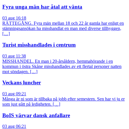
Fyra unga män har åtal att vänta
03 aug 16:18
RÄTTEGÅNG. Fyra män mellan 18 och 22 år gamla har enligt en
stämningsansökan ha misshandlat en man med diverse tillhyggen,
[…]
Turist misshandlades i centrum
03 aug 11:38
MISSHANDEL. En man i 20-årsåldern, hemmahörande i en
kommun i östra Skåne misshandlades av ett flertal personer natten
mot söndagen. […]
Veckans luncher
03 aug 09:21
Många är ni som är tillbaka på jobb efter semestern. Sen har vi ju er
som just gått på ledigheten. […]
BoIS värvar dansk anfallare
03 aug 06:21