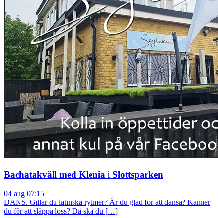
Bachatakväll med Klenia i Slottsparken
04 aug 07:15
DANS. Gillar du latinska rytmer? Är du glad för att dansa? Känner
du för att släppa loss? Då ska du […]