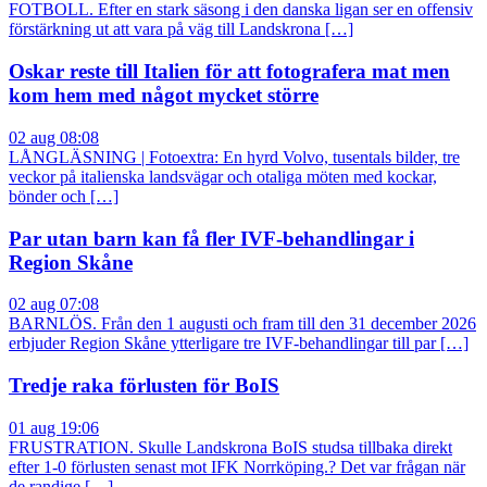
FOTBOLL. Efter en stark säsong i den danska ligan ser en offensiv
förstärkning ut att vara på väg till Landskrona […]
Oskar reste till Italien för att fotografera mat men
kom hem med något mycket större
02 aug 08:08
LÅNGLÄSNING | Fotoextra: En hyrd Volvo, tusentals bilder, tre
veckor på italienska landsvägar och otaliga möten med kockar,
bönder och […]
Par utan barn kan få fler IVF-behandlingar i
Region Skåne
02 aug 07:08
BARNLÖS. Från den 1 augusti och fram till den 31 december 2026
erbjuder Region Skåne ytterligare tre IVF-behandlingar till par […]
Tredje raka förlusten för BoIS
01 aug 19:06
FRUSTRATION. Skulle Landskrona BoIS studsa tillbaka direkt
efter 1-0 förlusten senast mot IFK Norrköping.? Det var frågan när
de randige […]