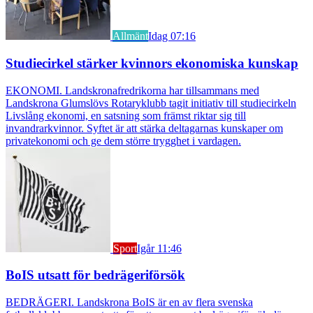
Allmänt
Idag 07:16
Studiecirkel stärker kvinnors ekonomiska kunskap
EKONOMI. Landskronafredrikorna har tillsammans med
Landskrona Glumslövs Rotaryklubb tagit initiativ till studiecirkeln
Livslång ekonomi, en satsning som främst riktar sig till
invandrarkvinnor. Syftet är att stärka deltagarnas kunskaper om
privatekonomi och ge dem större trygghet i vardagen.
Sport
Igår 11:46
BoIS utsatt för bedrägeriförsök
BEDRÄGERI. Landskrona BoIS är en av flera svenska