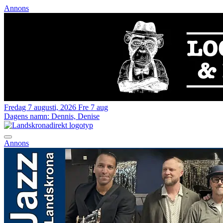
Annons
Fredag 7 augusti, 2026
Fre 7 aug
Dagens namn:
Dennis, Denise
Annons