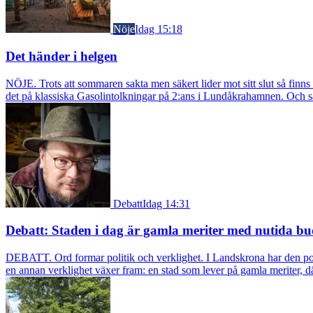
Nöje
Idag 15:18
Det händer i helgen
NÖJE. Trots att sommaren sakta men säkert lider mot sitt slut så fin
det på klassiska Gasolintolkningar på 2:ans i Lundåkrahamnen. Och så ä
Debatt
Idag 14:31
Debatt: Staden i dag är gamla meriter med nutida bu
DEBATT. Ord formar politik och verklighet. I Landskrona har den pol
en annan verklighet växer fram: en stad som lever på gamla meriter, dä