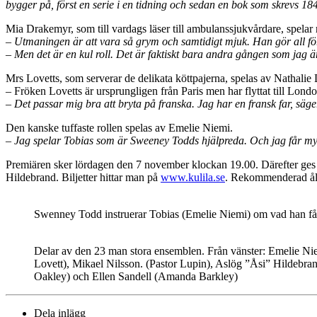
bygger på, först en serie i en tidning och sedan en bok som skrevs 18
Mia Drakemyr, som till vardags läser till ambulanssjukvårdare, spela
– Utmaningen är att vara så grym och samtidigt mjuk. Han gör all för 
– Men det är en kul roll. Det är faktiskt bara andra gången som jag 
Mrs Lovetts, som serverar de delikata köttpajerna, spelas av Nathalie
– Fröken Lovetts är ursprungligen från Paris men har flyttat till Lon
– Det passar mig bra att bryta på franska. Jag har en fransk far, säge
Den kanske tuffaste rollen spelas av Emelie Niemi.
– Jag spelar Tobias som är Sweeney Todds hjälpreda. Och jag får myc
Premiären sker lördagen den 7 november klockan 19.00. Därefter ges 
Hildebrand. Biljetter hittar man på
www.kulila.se
. Rekommenderad åld
Swenney Todd instruerar Tobias (Emelie Niemi) om vad han får 
Delar av den 23 man stora ensemblen. Från vänster: Emelie N
Lovett), Mikael Nilsson. (Pastor Lupin), Aslög ”Åsi” Hildebr
Oakley) och Ellen Sandell (Amanda Barkley)
Dela inlägg