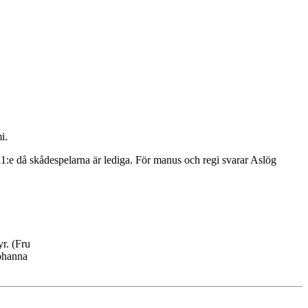
i.
:e då skådespelarna är lediga. För manus och regi svarar Aslög
r. (Fru
Johanna