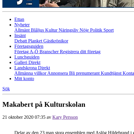
Ettan
Nyheter
Allmänt
Blåljus
Kultur
Näringsliv
Nöje
Politik
Sport
Insänt
Debatt
Planket
Gästkrönikor
Företagsguiden
Företag A-Ö
Branscher
Registrera ditt företag
Lunchguiden
Galleri Direkt
Landskrona Direkt
Allmänna villkor
Annonsera
Bli prenumerant
Kundtjänst
Konta
Mitt konto
Sök
Makabert på Kulturskolan
21 oktober 2020 07:35
av
Kary Persson
Delar av den 23 man stora ensemblen med Aslög Hildebrand i gul