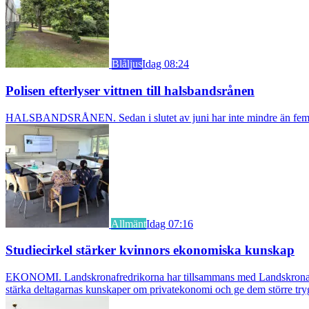
Blåljus
Idag 08:24
Polisen efterlyser vittnen till halsbandsrånen
HALSBANDSRÅNEN. Sedan i slutet av juni har inte mindre än fem äldre k
Allmänt
Idag 07:16
Studiecirkel stärker kvinnors ekonomiska kunskap
EKONOMI. Landskronafredrikorna har tillsammans med Landskrona Glumsl
stärka deltagarnas kunskaper om privatekonomi och ge dem större try