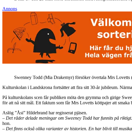
Annons
Swenney Todd (Mia Drakemyr) försöker övertala Mrs Lovetts (Nat
Kulturskolan i Landskrona fortsätter att fira sitt 30-år jubileum. Nä
På kulturskolans scen får publiken möta den grymma och girige Sweene
för att nå sitt mål. Ett faktum som får Mrs Lovetts köttpajer att smaka 
Aslög ”Åsi” Hildebrand har regisserat pjäsen.
– Det råder delade meningar om Sweeney Todd har funnits på riktigt. 
hon.
– Det finns också olika varianter av historien. En har blivit till mus