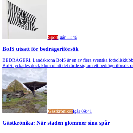
Sport
Igår 11:46
BoIS utsatt för bedrägeriförsök
BEDRÄGERI. Landskrona BoIS är en av flera svenska fotbollsklubbar s
BoIS lyckades dock klura ut att det rörde sig om ett bedrägeriförsök o
Gästkrönikor
Igår 09:41
Gästkrönika: När staden glömmer sina spår