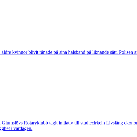
vinnor blivit rånade på sina halsband på liknande sätt. Polisen arbeta
övs Rotaryklubb tagit initiativ till studiecirkeln Livslång ekonomi, e
gghet i vardagen.