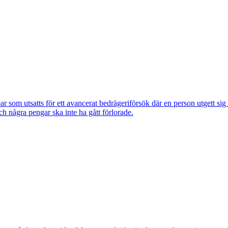
om utsatts för ett avancerat bedrägeriförsök där en person utgett si
ch några pengar ska inte ha gått förlorade.