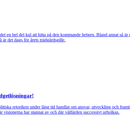
ns det en hel del kul att hitta på den kommande helgen. Bland annat så
r det dags för årets trädgårdsgille.
dgetlösningar!
itiska retoriken under lång tid handlat om ansvar, utveckling och fra
r visionerna har stannat av och där välfärden successivt urholkas.