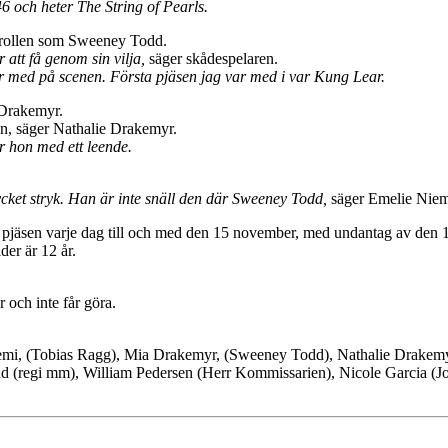
46 och heter The String of Pearls.
r rollen som Sweeney Todd.
att få genom sin vilja,
säger skådespelaren.
är med på scenen. Första pjäsen jag var med i var Kung Lear.
 Drakemyr.
don, säger Nathalie Drakemyr.
r hon med ett leende.
ket stryk. Han är inte snäll den där Sweeney Todd,
säger Emelie Niem
pjäsen varje dag till och med den 15 november, med undantag av den 11
er är 12 år.
och inte får göra.
iemi, (Tobias Ragg), Mia Drakemyr, (Sweeney Todd), Nathalie Drakemy
and (regi mm), William Pedersen (Herr Kommissarien), Nicole Garcia (