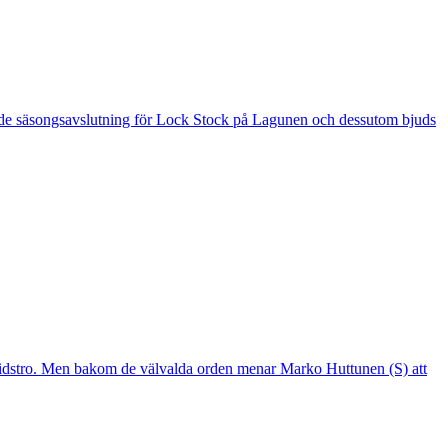
 är de säsongsavslutning för Lock Stock på Lagunen och dessutom bjuds
mtidstro. Men bakom de välvalda orden menar Marko Huttunen (S) att