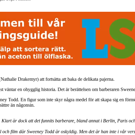
halie Drakemyr) att fortsätta att baka de delikata pajerna.
rmast väntar en ohygglig historia. Det är berättelsen om barberaren Swe
y Todd. En figur som inte skyr några medel för att skapa sig en förmö
bättre än någonsin.
Klart är dock att det funnits barberare, bland annat i Berlin, Paris o
ikal och film där Sweeney Todd är oskyldig. Men det är han inte i vår v