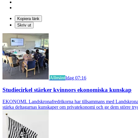
Kopiera länk
Skriv ut
Allmänt
Idag 07:16
Studiecirkel stärker kvinnors ekonomiska kunskap
EKONOMI. Landskronafredrikorna har tillsammans med Landskrona Glumsl
stärka deltagarnas kunskaper om privatekonomi och ge dem större try