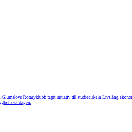
övs Rotaryklubb tagit initiativ till studiecirkeln Livslång ekonomi, e
gghet i vardagen.