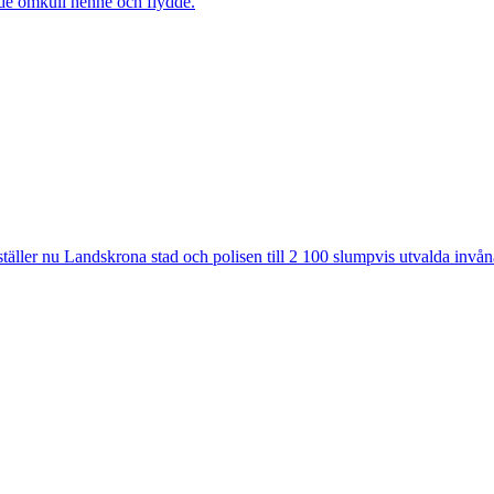
ade omkull henne och flydde.
ler nu Landskrona stad och polisen till 2 100 slumpvis utvalda invåna