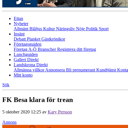
Ettan
Nyheter
Allmänt
Blåljus
Kultur
Näringsliv
Nöje
Politik
Sport
Insänt
Debatt
Planket
Gästkrönikor
Företagsguiden
Företag A-Ö
Branscher
Registrera ditt företag
Lunchguiden
Galleri Direkt
Landskrona Direkt
Allmänna villkor
Annonsera
Bli prenumerant
Kundtjänst
Konta
Mitt konto
Sök
FK Besa klara för trean
5 oktober 2020 12:25
av
Kary Persson
Annons