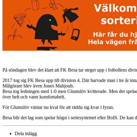
På söndagen blev det klart att FK Besa tar steget upp i fotbollens d
2017 tog sig FK Besa upp till division 4. Där harvade man i tre år i
Målgörare blev även Jones Mahjoub.
Besa tog ledningen med 1-0 men Glumslöv kvitterade. Men det spelade 
över helt och vann komfortabelt.
För Glumslöv väntar nu kval för att rädda sig kvar i fyran.
Besa blir det lag som spelar högst i seriesystemet efter BoIS. De kan 
Dela inlägg