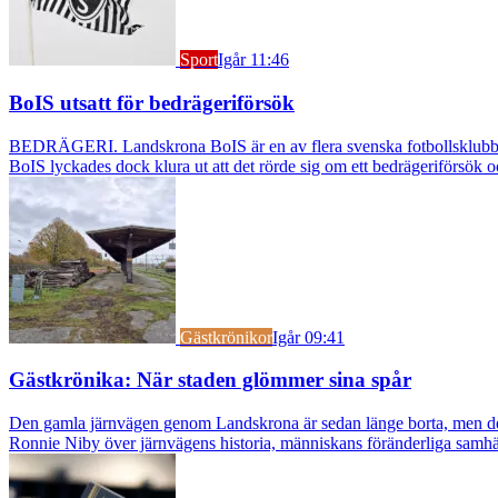
Sport
Igår 11:46
BoIS utsatt för bedrägeriförsök
BEDRÄGERI. Landskrona BoIS är en av flera svenska fotbollsklubbar s
BoIS lyckades dock klura ut att det rörde sig om ett bedrägeriförsök o
Gästkrönikor
Igår 09:41
Gästkrönika: När staden glömmer sina spår
Den gamla järnvägen genom Landskrona är sedan länge borta, men dess s
Ronnie Niby över järnvägens historia, människans föränderliga samhäl