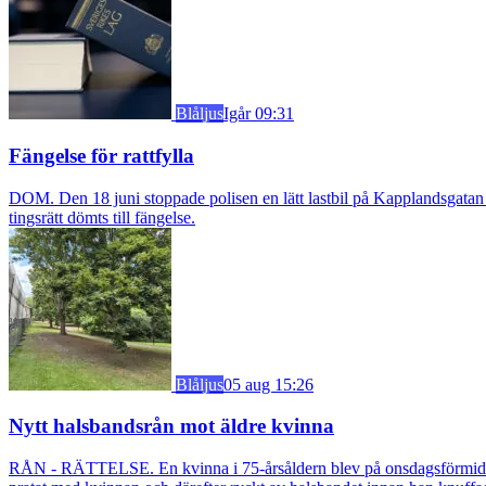
Blåljus
Igår 09:31
Fängelse för rattfylla
DOM. Den 18 juni stoppade polisen en lätt lastbil på Kapplandsgatan i
tingsrätt dömts till fängelse.
Blåljus
05 aug 15:26
Nytt halsbandsrån mot äldre kvinna
RÅN - RÄTTELSE. En kvinna i 75-årsåldern blev på onsdagsförmiddagen