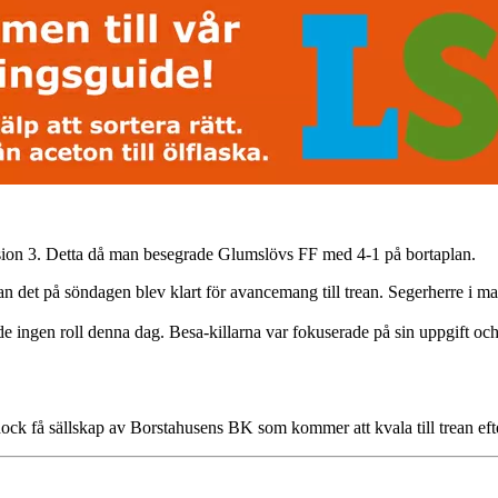
ivision 3. Detta då man besegrade Glumslövs FF med 4-1 på bortaplan.
nnan det på söndagen blev klart för avancemang till trean. Segerherre
ingen roll denna dag. Besa-killarna var fokuserade på sin uppgift och
dock få sällskap av Borstahusens BK som kommer att kvala till trean efte