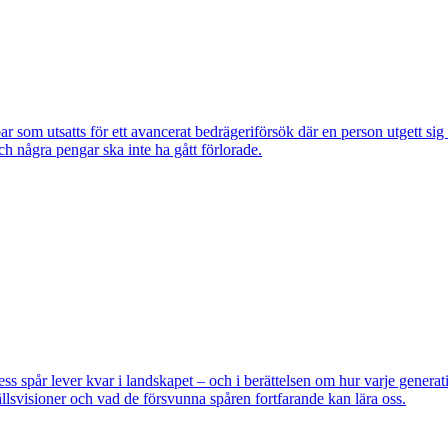
om utsatts för ett avancerat bedrägeriförsök där en person utgett si
ch några pengar ska inte ha gått förlorade.
pår lever kvar i landskapet – och i berättelsen om hur varje generatio
lsvisioner och vad de försvunna spåren fortfarande kan lära oss.