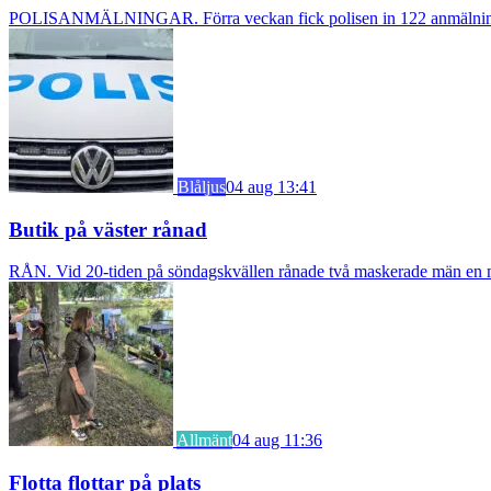
POLISANMÄLNINGAR. Förra veckan fick polisen in 122 anmälningar om
Blåljus
04 aug 13:41
Butik på väster rånad
RÅN. Vid 20-tiden på söndagskvällen rånade två maskerade män en m
Allmänt
04 aug 11:36
Flotta flottar på plats