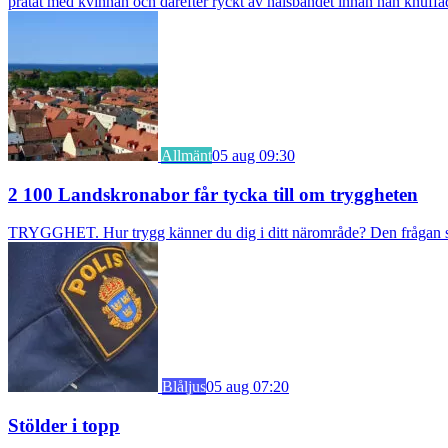
pratat med kvinnan och därefter ryckt av halsbandet innan han knuff
Allmänt
05 aug 09:30
2 100 Landskronabor får tycka till om tryggheten
TRYGGHET. Hur trygg känner du dig i ditt närområde? Den frågan stäl
Blåljus
05 aug 07:20
Stölder i topp