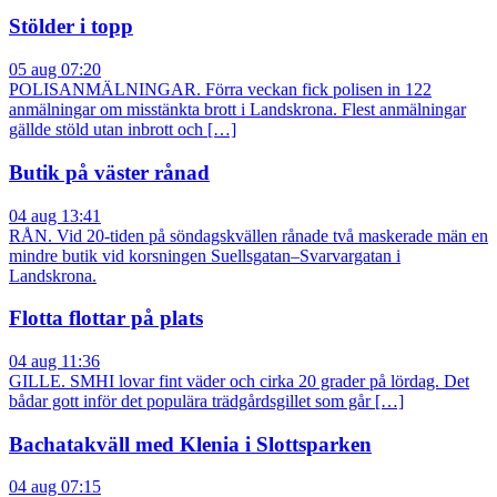
Stölder i topp
05 aug 07:20
POLISANMÄLNINGAR. Förra veckan fick polisen in 122
anmälningar om misstänkta brott i Landskrona. Flest anmälningar
gällde stöld utan inbrott och […]
Butik på väster rånad
04 aug 13:41
RÅN. Vid 20-tiden på söndagskvällen rånade två maskerade män en
mindre butik vid korsningen Suellsgatan–Svarvargatan i
Landskrona.
Flotta flottar på plats
04 aug 11:36
GILLE. SMHI lovar fint väder och cirka 20 grader på lördag. Det
bådar gott inför det populära trädgårdsgillet som går […]
Bachatakväll med Klenia i Slottsparken
04 aug 07:15