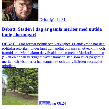
Debatt
Igår 14:31
Debatt: Staden i dag är gamla meriter med nutida
budgetlösningar!
DEBATT. Ord formar politik och verklighet. I Landskrona har den
politiska retoriken under lång tid handlat om ansvar, utveckling och
framtidstro. Men bakom de välvalda orden menar Marko Huttunen
(S) att en annan verklighet växer fram: en stad som lever på gamla
meriter, där visionerna har stannat av och där välfärden successivt
urholkas.
Blåljus
Igår 08:24