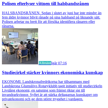
Polisen efterlyser vittnen till halsbandsrånen
HALSBANDSRÅNEN. Sedan i slutet av juni har inte mindre än
fem äldre kvinnor blivit rånade på sina halsband på liknande sätt.
Polisen arbetar nu brett för att försöka identifiera rånaren eller
rånarna.
Allmänt
Igår 07:16
Studiecirkel stärker kvinnors ekonomiska kunskap
EKONOMI. Landskronafredrikorna har tillsammans med
Landskrona Glumslövs Rotaryklubb tagit initiativ till studiecirkeln
Livslång ekonomi, en satsning som främst riktar sig till
invandrarkvinnor. Syftet är att stärka deltagarnas kunskaper om
privatekonomi och ge dem större trygghet i vardagen.