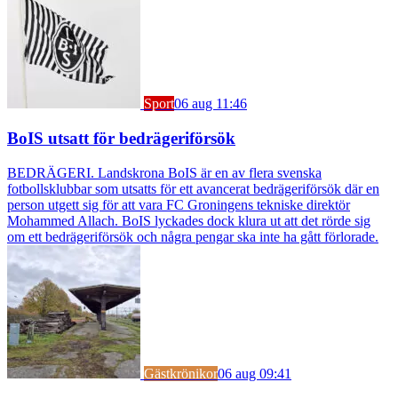
Sport
06 aug 11:46
BoIS utsatt för bedrägeriförsök
BEDRÄGERI. Landskrona BoIS är en av flera svenska
fotbollsklubbar som utsatts för ett avancerat bedrägeriförsök där en
person utgett sig för att vara FC Groningens tekniske direktör
Mohammed Allach. BoIS lyckades dock klura ut att det rörde sig
om ett bedrägeriförsök och några pengar ska inte ha gått förlorade.
Gästkrönikor
06 aug 09:41