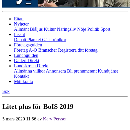
Ettan
Nyheter
Allmänt
Blåljus
Kultur
Näringsliv
Nöje
Politik
Sport
Insänt
Debatt
Planket
Gästkrönikor
Företagsguiden
Företag A-Ö
Branscher
Registrera ditt företag
Lunchguiden
Galleri Direkt
Landskrona Direkt
Allmänna villkor
Annonsera
Bli prenumerant
Kundtjänst
Kontakt
Mitt konto
Sök
Litet plus för BoIS 2019
5 mars 2020 11:56
av
Kary Persson