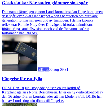
Gästkrönika: När staden glömmer sina spår
Den gamla järnvägen genom Landskrona är sedan länge borta, men
dess spår lever kvar i landskapet – och i berättelsen om hur varje
generation formar sin egen bild av framtiden. I denna krönika
reflekterar Ronnie Niby över järnvägens historia, människans
föränderliga samhällsvisioner och vad de försvunna spåren
fortfarande kan lära oss.
Blåljus
06 aug 09:31
Fängelse för rattfylla
DOM. Den 18 juni stoppade polisen en lätt lastbil på
Kapplandsgatan i Norra Borstahusen. Efter en nykterhetskontroll av
den 56-årige föraren konstaterades att han körde rattfull. Därför har
han av Lunds tingsrätt dömts till fängelse.