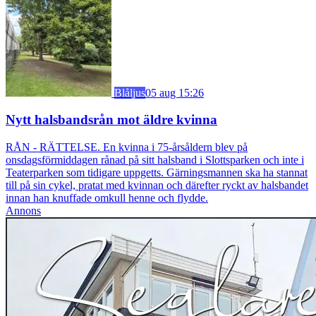
Blåljus
05 aug 15:26
Nytt halsbandsrån mot äldre kvinna
RÅN - RÄTTELSE. En kvinna i 75-årsåldern blev på
onsdagsförmiddagen rånad på sitt halsband i Slottsparken och inte i
Teaterparken som tidigare uppgetts. Gärningsmannen ska ha stannat
till på sin cykel, pratat med kvinnan och därefter ryckt av halsbandet
innan han knuffade omkull henne och flydde.
Annons