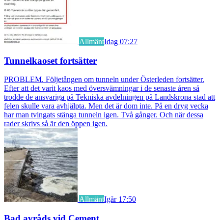
Allmänt
Idag 07:27
Tunnelkaoset fortsätter
PROBLEM. Följetången om tunneln under Österleden fortsätter.
Efter att det varit kaos med översvämningar i de senaste åren så
trodde de ansvariga på Tekniska avdelningen på Landskrona stad att
felen skulle vara avhjälpta. Men det är dom inte. På en dryg vecka
har man tvingats stänga tunneln igen. Två gånger. Och när dessa
rader skrivs så är den öppen igen.
Allmänt
Igår 17:50
Bad avråds vid Cement