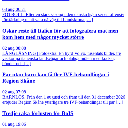
03 aug 06:21
FOTBOLL. Efter en stark säsong i den danska ligan ser en offensiv
förstärkning ut att vara på väg till Landskrona […]
Oskar reste till Italien för att fotografera mat men
kom hem med något mycket större
02 aug 08:08
LÅNGLÄSNING | Fotoextra: En hyrd Volvo, tusentals bilder, tre
veckor på italienska landsvägar och otaliga möten med kockar,
bönder och […]
Par utan barn kan få fler IVF-behandlingar i
Region Skåne
02 aug 07:08
BARNLÖS. Från den 1 augusti och fram till den 31 december 2026
erbjuder Region Skåne ytterligare tre IVF-behandlingar till par […]
Tredje raka förlusten för BoIS
01 aug 19:06