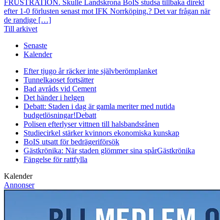
FRUSTRATION. Skulle Landskrona BoIS studsa tillbaka direkt
efter 1-0 förlusten senast mot IFK Norrköping.? Det var frågan när
de randige […]
Till arkivet
Senaste
Kalender
Efter tjugo år räcker inte självberöm
planket
Tunnelkaoset fortsätter
Bad avråds vid Cement
Det händer i helgen
Debatt: Staden i dag är gamla meriter med nutida
budgetlösningar!
Debatt
Polisen efterlyser vittnen till halsbandsrånen
Studiecirkel stärker kvinnors ekonomiska kunskap
BoIS utsatt för bedrägeriförsök
Gästkrönika: När staden glömmer sina spår
Gästkrönika
Fängelse för rattfylla
Kalender
Annonser