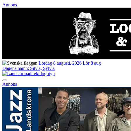
Annons
Lördag 8 augusti, 2026
Lör 8 aug
Dagens namn:
Silvia, Sylvia
Annons