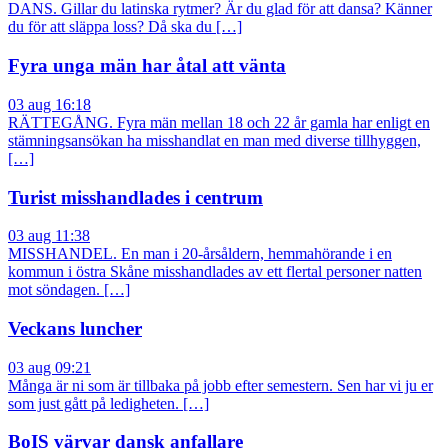
DANS. Gillar du latinska rytmer? Är du glad för att dansa? Känner
du för att släppa loss? Då ska du […]
Fyra unga män har åtal att vänta
03 aug 16:18
RÄTTEGÅNG. Fyra män mellan 18 och 22 år gamla har enligt en
stämningsansökan ha misshandlat en man med diverse tillhyggen,
[…]
Turist misshandlades i centrum
03 aug 11:38
MISSHANDEL. En man i 20-årsåldern, hemmahörande i en
kommun i östra Skåne misshandlades av ett flertal personer natten
mot söndagen. […]
Veckans luncher
03 aug 09:21
Många är ni som är tillbaka på jobb efter semestern. Sen har vi ju er
som just gått på ledigheten. […]
BoIS värvar dansk anfallare