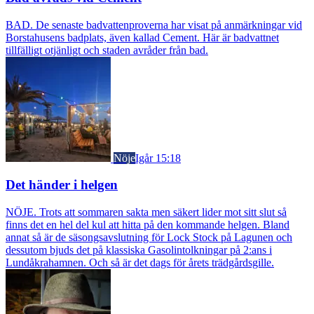
BAD. De senaste badvattenproverna har visat på anmärkningar vid
Borstahusens badplats, även kallad Cement. Här är badvattnet
tillfälligt otjänligt och staden avråder från bad.
Nöje
Igår 15:18
Det händer i helgen
NÖJE. Trots att sommaren sakta men säkert lider mot sitt slut så
finns det en hel del kul att hitta på den kommande helgen. Bland
annat så är de säsongsavslutning för Lock Stock på Lagunen och
dessutom bjuds det på klassiska Gasolintolkningar på 2:ans i
Lundåkrahamnen. Och så är det dags för årets trädgårdsgille.