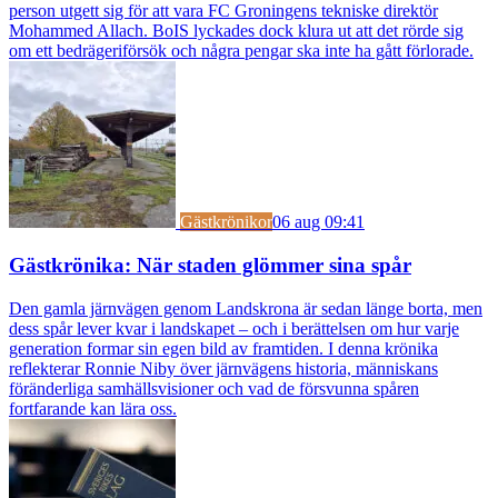
person utgett sig för att vara FC Groningens tekniske direktör
Mohammed Allach. BoIS lyckades dock klura ut att det rörde sig
om ett bedrägeriförsök och några pengar ska inte ha gått förlorade.
Gästkrönikor
06 aug 09:41
Gästkrönika: När staden glömmer sina spår
Den gamla järnvägen genom Landskrona är sedan länge borta, men
dess spår lever kvar i landskapet – och i berättelsen om hur varje
generation formar sin egen bild av framtiden. I denna krönika
reflekterar Ronnie Niby över järnvägens historia, människans
föränderliga samhällsvisioner och vad de försvunna spåren
fortfarande kan lära oss.