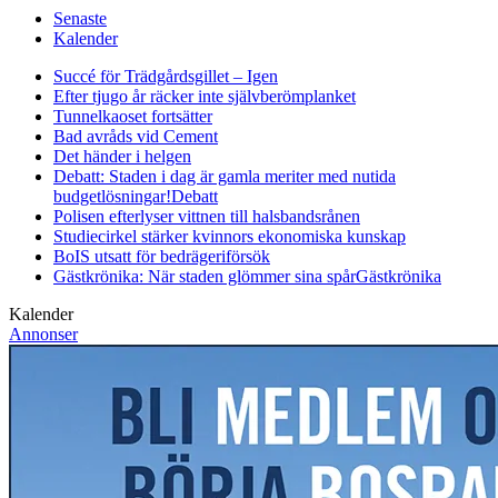
Senaste
Kalender
Succé för Trädgårdsgillet – Igen
Efter tjugo år räcker inte självberöm
planket
Tunnelkaoset fortsätter
Bad avråds vid Cement
Det händer i helgen
Debatt: Staden i dag är gamla meriter med nutida
budgetlösningar!
Debatt
Polisen efterlyser vittnen till halsbandsrånen
Studiecirkel stärker kvinnors ekonomiska kunskap
BoIS utsatt för bedrägeriförsök
Gästkrönika: När staden glömmer sina spår
Gästkrönika
Kalender
Annonser