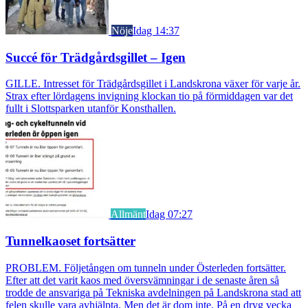
Nöje
Idag 14:37
Succé för Trädgårdsgillet – Igen
GILLE. Intresset för Trädgårdsgillet i Landskrona växer för varje år.
Strax efter lördagens invigning klockan tio på förmiddagen var det
fullt i Slottsparken utanför Konsthallen.
Allmänt
Idag 07:27
Tunnelkaoset fortsätter
PROBLEM. Följetången om tunneln under Österleden fortsätter.
Efter att det varit kaos med översvämningar i de senaste åren så
trodde de ansvariga på Tekniska avdelningen på Landskrona stad att
felen skulle vara avhjälpta. Men det är dom inte. På en dryg vecka