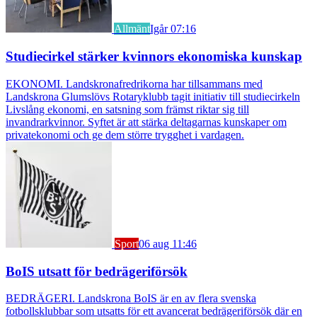
Allmänt
Igår 07:16
Studiecirkel stärker kvinnors ekonomiska kunskap
EKONOMI. Landskronafredrikorna har tillsammans med
Landskrona Glumslövs Rotaryklubb tagit initiativ till studiecirkeln
Livslång ekonomi, en satsning som främst riktar sig till
invandrarkvinnor. Syftet är att stärka deltagarnas kunskaper om
privatekonomi och ge dem större trygghet i vardagen.
Sport
06 aug 11:46
BoIS utsatt för bedrägeriförsök
BEDRÄGERI. Landskrona BoIS är en av flera svenska
fotbollsklubbar som utsatts för ett avancerat bedrägeriförsök där en