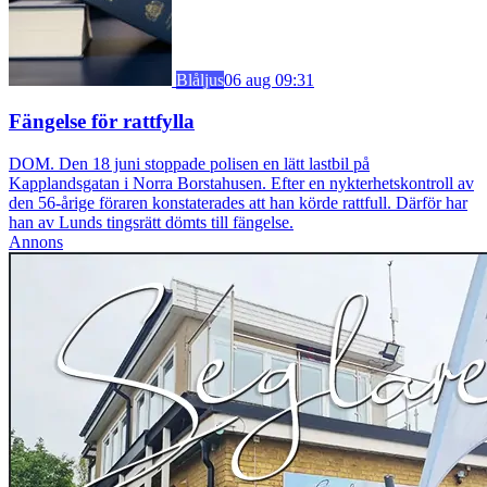
Blåljus
06 aug 09:31
Fängelse för rattfylla
DOM. Den 18 juni stoppade polisen en lätt lastbil på
Kapplandsgatan i Norra Borstahusen. Efter en nykterhetskontroll av
den 56-årige föraren konstaterades att han körde rattfull. Därför har
han av Lunds tingsrätt dömts till fängelse.
Annons