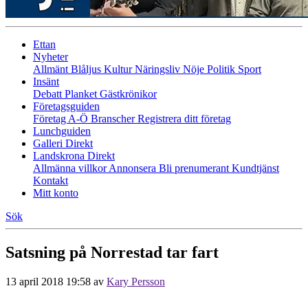
Ettan
Nyheter
Allmänt
Blåljus
Kultur
Näringsliv
Nöje
Politik
Sport
Insänt
Debatt
Planket
Gästkrönikor
Företagsguiden
Företag A-Ö
Branscher
Registrera ditt företag
Lunchguiden
Galleri Direkt
Landskrona Direkt
Allmänna villkor
Annonsera
Bli prenumerant
Kundtjänst
Kontakt
Mitt konto
Sök
Satsning på Norrestad tar fart
13 april 2018 19:58
av
Kary Persson