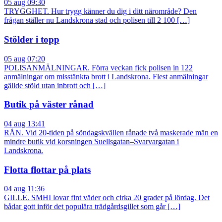
05 aug 09:30
TRYGGHET. Hur trygg känner du dig i ditt närområde? Den
frågan ställer nu Landskrona stad och polisen till 2 100 […]
Stölder i topp
05 aug 07:20
POLISANMÄLNINGAR. Förra veckan fick polisen in 122
anmälningar om misstänkta brott i Landskrona. Flest anmälningar
gällde stöld utan inbrott och […]
Butik på väster rånad
04 aug 13:41
RÅN. Vid 20-tiden på söndagskvällen rånade två maskerade män en
mindre butik vid korsningen Suellsgatan–Svarvargatan i
Landskrona.
Flotta flottar på plats
04 aug 11:36
GILLE. SMHI lovar fint väder och cirka 20 grader på lördag. Det
bådar gott inför det populära trädgårdsgillet som går […]