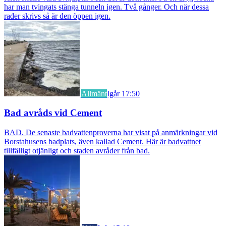
har man tvingats stänga tunneln igen. Två gånger. Och när dessa
rader skrivs så är den öppen igen.
Allmänt
Igår 17:50
Bad avråds vid Cement
BAD. De senaste badvattenproverna har visat på anmärkningar vid
Borstahusens badplats, även kallad Cement. Här är badvattnet
tillfälligt otjänligt och staden avråder från bad.