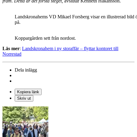
fram. Detta är det första steget,
avslutar Kenneth Håkansson.
Landskronahems VD Mikael Forsberg visar en illustrerad bild ö
på.
Koppargården sett från nordost.
Läs mer
:
Landskronahem i ny storaffär – flyttar kontoret till
Norrestad
Dela inlägg
Kopiera länk
Skriv ut