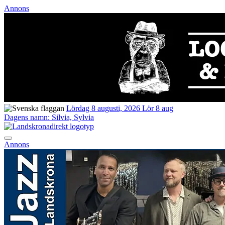
Annons
Lördag 8 augusti, 2026
Lör 8 aug
Dagens namn:
Silvia, Sylvia
Annons