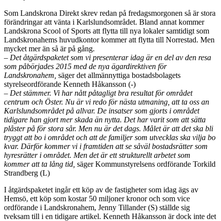
Som Landskrona Direkt skrev redan på fredagsmorgonen så är stora
förändringar att vänta i Karlslundsområdet. Bland annat kommer
Landskrona Scool of Sports att flytta till nya lokaler samtidigt som
Landskronahems huvudkontor kommer att flytta till Norrestad. Men
mycket mer än så är på gång.
– Det åtgärdspaketet som vi presenterar idag är en del av den resa
som påbörjades 2015 med de nya ägardirektiven för
Landskronahem,
säger det allmännyttiga bostadsbolagets
styrelseordförande Kenneth Håkansson (-)
– Det stämmer. Vi har nått påtagligt bra resultat för området
centrum och Öster. Nu är vi redo för nästa utmaning, att ta oss an
Karlslundsområdet på allvar. De insatser som gjorts i området
tidigare han gjort mer skada än nytta. Det har varit som att sätta
plåster på för stora sår. Men nu är det dags. Målet är att det ska bli
tryggt att bo i området och att de familjer som utvecklas ska vilja bo
kvar. Därför kommer vi i framtiden att se såväl bostadsrätter som
hyresrätter i området. Men det är ett strukturellt arbetet som
kommer att ta lång tid,
säger Kommunstyrelsens ordförande Torkild
Strandberg (L)
I åtgärdspaketet ingår ett köp av de fastigheter som idag ägs av
Hemsö, ett köp som kostar 50 miljoner kronor och som vice
ordförande i Landskronahem, Jenny Tillander (S) ställde sig
tveksam till i en tidigare artikel. Kenneth Håkansson är dock inte det