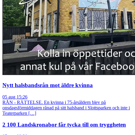
Nytt halsbandsrån mot äldre kvinna
05 aug 15:26
RÅN - RÄTTELSE. En kvinna i 75-årsåldern blev på
onsdagsförmiddagen rånad på sitt halsband i Slottsparken och inte i
Teaterparken […]
2 100 Landskronabor får tycka till om tryggheten