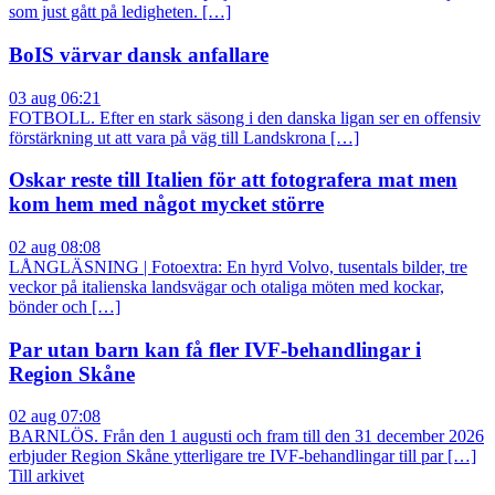
som just gått på ledigheten. […]
BoIS värvar dansk anfallare
03 aug 06:21
FOTBOLL. Efter en stark säsong i den danska ligan ser en offensiv
förstärkning ut att vara på väg till Landskrona […]
Oskar reste till Italien för att fotografera mat men
kom hem med något mycket större
02 aug 08:08
LÅNGLÄSNING | Fotoextra: En hyrd Volvo, tusentals bilder, tre
veckor på italienska landsvägar och otaliga möten med kockar,
bönder och […]
Par utan barn kan få fler IVF-behandlingar i
Region Skåne
02 aug 07:08
BARNLÖS. Från den 1 augusti och fram till den 31 december 2026
erbjuder Region Skåne ytterligare tre IVF-behandlingar till par […]
Till arkivet