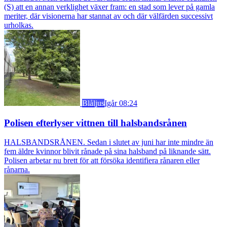
(S) att en annan verklighet växer fram: en stad som lever på gamla
meriter, där visionerna har stannat av och där välfärden successivt
urholkas.
Blåljus
Igår 08:24
Polisen efterlyser vittnen till halsbandsrånen
HALSBANDSRÅNEN. Sedan i slutet av juni har inte mindre än
fem äldre kvinnor blivit rånade på sina halsband på liknande sätt.
Polisen arbetar nu brett för att försöka identifiera rånaren eller
rånarna.