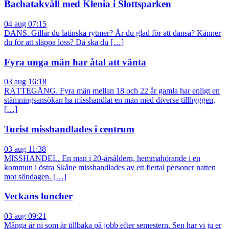
Bachatakväll med Klenia i Slottsparken
04 aug 07:15
DANS. Gillar du latinska rytmer? Är du glad för att dansa? Känner
du för att släppa loss? Då ska du […]
Fyra unga män har åtal att vänta
03 aug 16:18
RÄTTEGÅNG. Fyra män mellan 18 och 22 år gamla har enligt en
stämningsansökan ha misshandlat en man med diverse tillhyggen,
[…]
Turist misshandlades i centrum
03 aug 11:38
MISSHANDEL. En man i 20-årsåldern, hemmahörande i en
kommun i östra Skåne misshandlades av ett flertal personer natten
mot söndagen. […]
Veckans luncher
03 aug 09:21
Många är ni som är tillbaka på jobb efter semestern. Sen har vi ju er