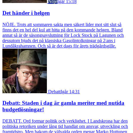
Nöje
Igår 15:18
Det händer i helgen
NÖJE. Trots att sommaren sakta men säkert lider mot sitt slut så
finns det en hel del kul att hitta på den kommande helgen. Bland
annat så är de säsongsavslutning för Lock Stock på Lagunen och
dessutom bjuds det på klassiska Gasolintolkningar på 2:ans i
Lundåkrahamnen. Och så är det dags för årets trädgårdsgille.
Debatt
Igår 14:31
Debatt: Staden i dag är gamla meriter med nutida
budgetlösningar!
DEBATT. Ord formar politik och verklighet. I Landskrona har den
politiska retoriken under lång tid handlat om ansvar, utveckling och
framtidstro. Men bakom de välvalda orden menar Marko Huttunen