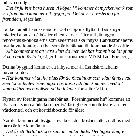
minsta orolig.
– Det är ju inte bara husen vi köper. Vi kommer åt mycket mark som
vi i framtiden kommer att bygga på. Det är en investering för
framtiden,
säger han.
Tanken är att Landskrona School of Sports flyttar till sina nya
lokaler i augusti då höstterminen startar. Efter utflyttningen
renoveras skollokalerna som sedermera ska inhysa Landskronahems
nya huvudkontor, en flytt som är beräknad till kommande årsskifte.
– Allt kommer inte att vara klart då men det har kommit så långt att
vi kan börja flytta in,
säger Landskronahems VD Mikael Forsberg.
Denna byggnad kommer att inhysa mer än Landskronahems
huvudkontor.
– Här kommer vi att ha plats för de föreningar som idag finns i vad
som för kallades Föreningarnas hus. Och här kommer med all
sannolikhet även polisen att ha lokaler,
fortsätter VD:n.
Flytten av föreningarna innebär att ”Föreningarnas hu” kommer att
rivas och samma öde kommer två fastigheter som tidigare varit en
vårdcentral och ett korttidsboende för äldre.
När det kommer att byggas nya bostäder, bostadsrätter, radhus med
mera är inte klart ännu.
– Det är ett flertal aktörer som är inblandade. Det ligger längre