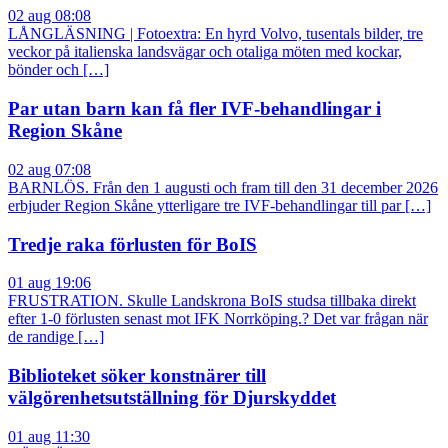
02 aug 08:08
LÅNGLÄSNING | Fotoextra: En hyrd Volvo, tusentals bilder, tre
veckor på italienska landsvägar och otaliga möten med kockar,
bönder och […]
Par utan barn kan få fler IVF-behandlingar i
Region Skåne
02 aug 07:08
BARNLÖS. Från den 1 augusti och fram till den 31 december 2026
erbjuder Region Skåne ytterligare tre IVF-behandlingar till par […]
Tredje raka förlusten för BoIS
01 aug 19:06
FRUSTRATION. Skulle Landskrona BoIS studsa tillbaka direkt
efter 1-0 förlusten senast mot IFK Norrköping.? Det var frågan när
de randige […]
Biblioteket söker konstnärer till
välgörenhetsutställning för Djurskyddet
01 aug 11:30