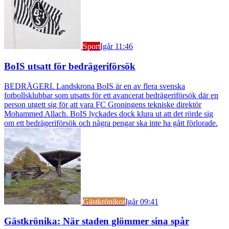
Sport
Igår 11:46
BoIS utsatt för bedrägeriförsök
BEDRÄGERI. Landskrona BoIS är en av flera svenska
fotbollsklubbar som utsatts för ett avancerat bedrägeriförsök där en
person utgett sig för att vara FC Groningens tekniske direktör
Mohammed Allach. BoIS lyckades dock klura ut att det rörde sig
om ett bedrägeriförsök och några pengar ska inte ha gått förlorade.
Gästkrönikor
Igår 09:41
Gästkrönika: När staden glömmer sina spår