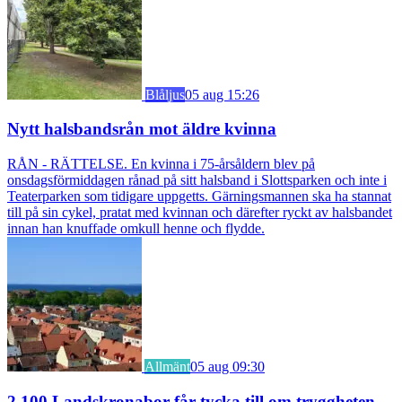
Blåljus
05 aug 15:26
Nytt halsbandsrån mot äldre kvinna
RÅN - RÄTTELSE. En kvinna i 75-årsåldern blev på
onsdagsförmiddagen rånad på sitt halsband i Slottsparken och inte i
Teaterparken som tidigare uppgetts. Gärningsmannen ska ha stannat
till på sin cykel, pratat med kvinnan och därefter ryckt av halsbandet
innan han knuffade omkull henne och flydde.
Allmänt
05 aug 09:30
2 100 Landskronabor får tycka till om tryggheten