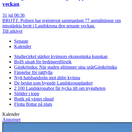
veckan
31 jul 06:36
BROTT. Polisen har registrerat sammanlagt 77 anmälningar om
misstänkta brott i Landskrona den senaste veckan.
Till arkivet
Senaste
Kalender
Studiecirkel stärker kvinnors ekonomiska kunskap
BoIS utsatt för bedrägeriförsök
Gästkrönika: När staden glömmer sina spår
Gästkrönika
Fängelse för rattfylla
Nytt halsbandsrån mot äldre kvinna
De beslut som byggde Landskrona
planket
2 100 Landskronabor får tycka till om tryggheten
Stölder i topp
Butik på väster rånad
Flotta flottar på plats
Kalender
Annonser