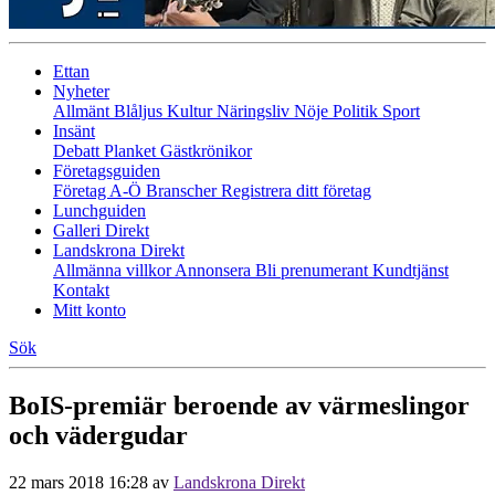
Ettan
Nyheter
Allmänt
Blåljus
Kultur
Näringsliv
Nöje
Politik
Sport
Insänt
Debatt
Planket
Gästkrönikor
Företagsguiden
Företag A-Ö
Branscher
Registrera ditt företag
Lunchguiden
Galleri Direkt
Landskrona Direkt
Allmänna villkor
Annonsera
Bli prenumerant
Kundtjänst
Kontakt
Mitt konto
Sök
BoIS-premiär beroende av värmeslingor
och vädergudar
22 mars 2018 16:28
av
Landskrona Direkt