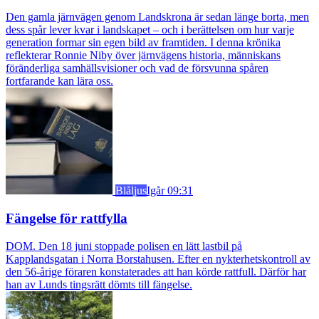
Den gamla järnvägen genom Landskrona är sedan länge borta, men
dess spår lever kvar i landskapet – och i berättelsen om hur varje
generation formar sin egen bild av framtiden. I denna krönika
reflekterar Ronnie Niby över järnvägens historia, människans
föränderliga samhällsvisioner och vad de försvunna spåren
fortfarande kan lära oss.
Blåljus
Igår 09:31
Fängelse för rattfylla
DOM. Den 18 juni stoppade polisen en lätt lastbil på
Kapplandsgatan i Norra Borstahusen. Efter en nykterhetskontroll av
den 56-årige föraren konstaterades att han körde rattfull. Därför har
han av Lunds tingsrätt dömts till fängelse.