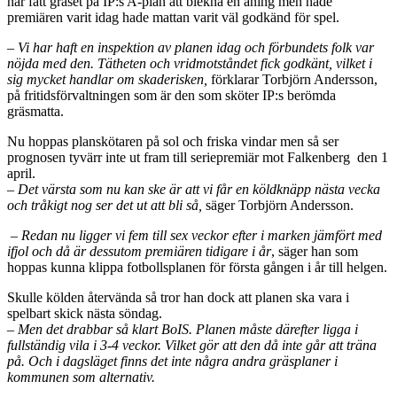
har fått gräset på IP:s A-plan att blekna en aning men hade
premiären varit idag hade mattan varit väl godkänd för spel.
– Vi har haft en inspektion av planen idag och förbundets folk var
nöjda med den. Tätheten och vridmotståndet fick godkänt, vilket i
sig mycket handlar om skaderisken,
förklarar Torbjörn Andersson,
på fritidsförvaltningen som är den som sköter IP:s berömda
gräsmatta.
Nu hoppas planskötaren på sol och friska vindar men så ser
prognosen tyvärr inte ut fram till seriepremiär mot Falkenberg den 1
april.
– Det värsta som nu kan ske är att vi får en köldknäpp nästa vecka
och tråkigt nog ser det ut att bli så,
säger Torbjörn Andersson.
– Redan nu ligger vi fem till sex veckor efter i marken jämfört med
ifjol och då är dessutom premiären tidigare i år
, säger han som
hoppas kunna klippa fotbollsplanen för första gången i år till helgen.
Skulle kölden återvända så tror han dock att planen ska vara i
spelbart skick nästa söndag.
– Men det drabbar så klart BoIS. Planen måste därefter ligga i
fullständig vila i 3-4 veckor. Vilket gör att den då inte går att träna
på. Och i dagsläget finns det inte några andra gräsplaner i
kommunen som alternativ.