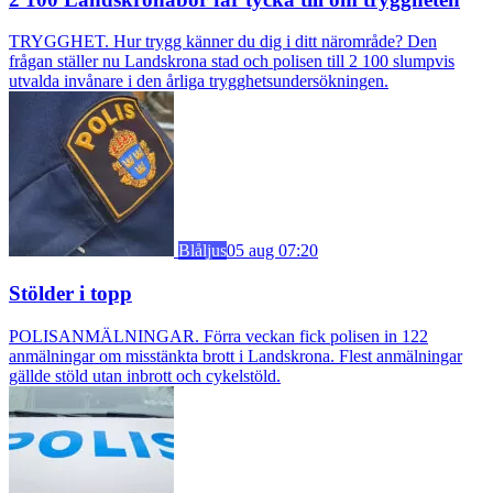
TRYGGHET. Hur trygg känner du dig i ditt närområde? Den
frågan ställer nu Landskrona stad och polisen till 2 100 slumpvis
utvalda invånare i den årliga trygghetsundersökningen.
Blåljus
05 aug 07:20
Stölder i topp
POLISANMÄLNINGAR. Förra veckan fick polisen in 122
anmälningar om misstänkta brott i Landskrona. Flest anmälningar
gällde stöld utan inbrott och cykelstöld.