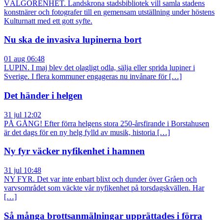
VÄLGÖRENHET. Landskrona stadsbibliotek vill samla stadens
konstnärer och fotografer till en gemensam utställning under höstens
Kulturnatt med ett gott syfte.
Nu ska de invasiva lupinerna bort
01 aug 06:48
LUPIN. I maj blev det olagligt odla, sälja eller sprida lupiner i
Sverige. I flera kommuner engageras nu invånare för […]
Det händer i helgen
31 jul 12:02
PÅ GÅNG! Efter förra helgens stora 250-årsfirande i Borstahusen
är det dags för en ny helg fylld av musik, historia […]
Ny fyr väcker nyfikenhet i hamnen
31 jul 10:48
NY FYR. Det var inte enbart blixt och dunder över Gråen och
varvsområdet som väckte vår nyfikenhet på torsdagskvällen. Har
[…]
Så många brottsanmälningar upprättades i förra