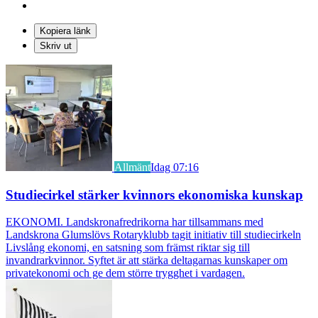
Kopiera länk
Skriv ut
Allmänt
Idag 07:16
Studiecirkel stärker kvinnors ekonomiska kunskap
EKONOMI. Landskronafredrikorna har tillsammans med
Landskrona Glumslövs Rotaryklubb tagit initiativ till studiecirkeln
Livslång ekonomi, en satsning som främst riktar sig till
invandrarkvinnor. Syftet är att stärka deltagarnas kunskaper om
privatekonomi och ge dem större trygghet i vardagen.