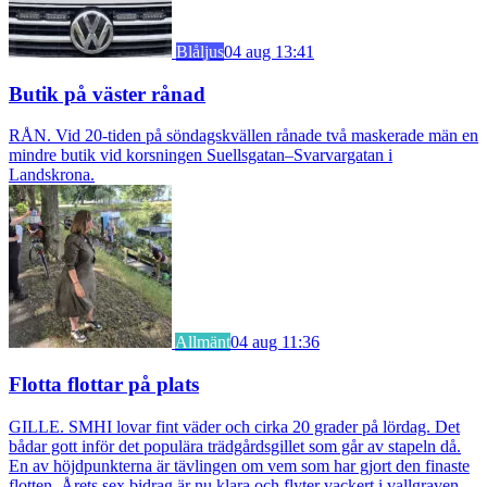
Blåljus
04 aug 13:41
Butik på väster rånad
RÅN. Vid 20-tiden på söndagskvällen rånade två maskerade män en
mindre butik vid korsningen Suellsgatan–Svarvargatan i
Landskrona.
Allmänt
04 aug 11:36
Flotta flottar på plats
GILLE. SMHI lovar fint väder och cirka 20 grader på lördag. Det
bådar gott inför det populära trädgårdsgillet som går av stapeln då.
En av höjdpunkterna är tävlingen om vem som har gjort den finaste
flotten. Årets sex bidrag är nu klara och flyter vackert i vallgraven