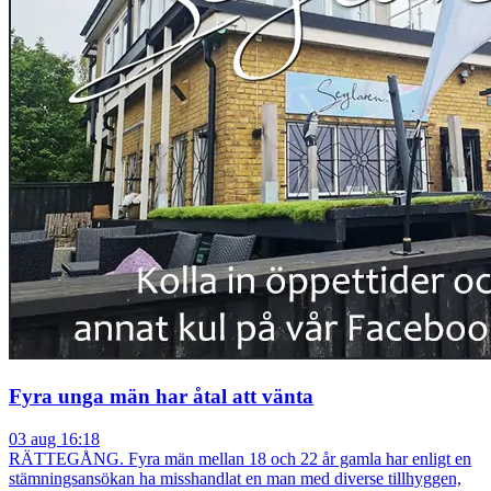
Fyra unga män har åtal att vänta
03 aug 16:18
RÄTTEGÅNG. Fyra män mellan 18 och 22 år gamla har enligt en
stämningsansökan ha misshandlat en man med diverse tillhyggen,