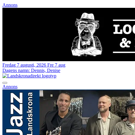
Annons
Fredag 7 augusti, 2026
Fre 7 aug
Dagens namn:
Dennis, Denise
Annons