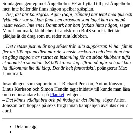
Söndagens genrep mot Ängelholms FF är flyttad till just Ängelholm
men inte heller där finns någon spelbar gräsplan.
–
Nej, det blir konstgräs. Agim (Sopi, tränare) har letat med ljus och
lykta efter var det kan finnas en gräsplan som laget kan träna på
nästa vecka. Inte ens i Danmark har han lyckats hitta någon,
säger
Max Lundmark, klubbchef i Landskrona BoIS som istället får
glädjas åt de drag som nu råder runt klubben.
– Det hetaste just nu är nog stödet från alla supportrar. Vi har fått in
fler än 100 nya medlemmar de senaste veckorna och dessutom har
ett gäng supportrar startat en insamling för att stötta klubbens tuffa
ekonomiska situation. 83 000 kronor låg siffran på igår och det kan
ha tillkommit lite till idag. Det är helt fantastiskt!,
poängterar Max
Lundmark.
Insamlingen som supportrarna Richard Persson, Anton Jönsson,
Linus Karlsson och Simon Hendin tagit initiativ till kunde man läsa
om i en insändare här på
Planket
nyligen.
– Det känns väldigt bra och på fredag är det löning,
säger Anton
Jönsson och hoppas på sexsiffrigt innan kampanjen avslutas den 7
april.
Dela inlägg