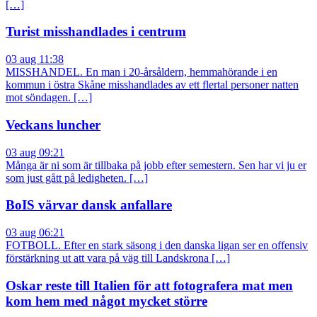
[…]
Turist misshandlades i centrum
03 aug 11:38
MISSHANDEL. En man i 20-årsåldern, hemmahörande i en
kommun i östra Skåne misshandlades av ett flertal personer natten
mot söndagen. […]
Veckans luncher
03 aug 09:21
Många är ni som är tillbaka på jobb efter semestern. Sen har vi ju er
som just gått på ledigheten. […]
BoIS värvar dansk anfallare
03 aug 06:21
FOTBOLL. Efter en stark säsong i den danska ligan ser en offensiv
förstärkning ut att vara på väg till Landskrona […]
Oskar reste till Italien för att fotografera mat men
kom hem med något mycket större