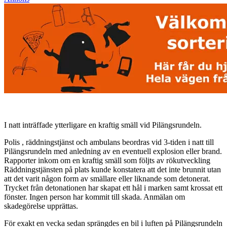
I natt inträffade ytterligare en kraftig smäll vid Pilängsrundeln.
Polis , räddningstjänst och ambulans beordras vid 3-tiden i natt till
Pilängsrundeln med anledning av en eventuell explosion eller brand.
Rapporter inkom om en kraftig smäll som följts av rökutveckling
Räddningstjänsten på plats kunde konstatera att det inte brunnit utan
att det varit någon form av smällare eller liknande som detonerat.
Trycket från detonationen har skapat ett hål i marken samt krossat ett
fönster. Ingen person har kommit till skada. Anmälan om
skadegörelse upprättas.
För exakt en vecka sedan sprängdes en bil i luften på Pilängsrundeln