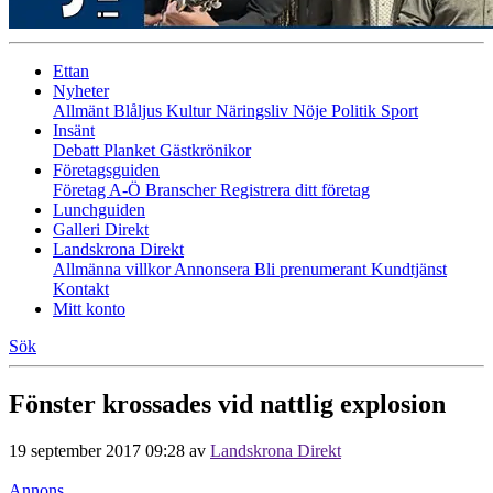
Ettan
Nyheter
Allmänt
Blåljus
Kultur
Näringsliv
Nöje
Politik
Sport
Insänt
Debatt
Planket
Gästkrönikor
Företagsguiden
Företag A-Ö
Branscher
Registrera ditt företag
Lunchguiden
Galleri Direkt
Landskrona Direkt
Allmänna villkor
Annonsera
Bli prenumerant
Kundtjänst
Kontakt
Mitt konto
Sök
Fönster krossades vid nattlig explosion
19 september 2017 09:28
av
Landskrona Direkt
Annons