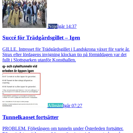
Nöje
Igår 14:37
Succé för Trädgårdsgillet – Igen
GILLE. Intresset för Trädgårdsgillet i Landskrona växer för varje år.
Strax efter lördagens invigning klockan tio på förmiddagen var det
fullt i Slottsparken utanför Konsthallen.
Allmänt
Igår 07:27
Tunnelkaoset fortsätter
PROBLEM. Följetången om tunneln under Österleden fortsätter.