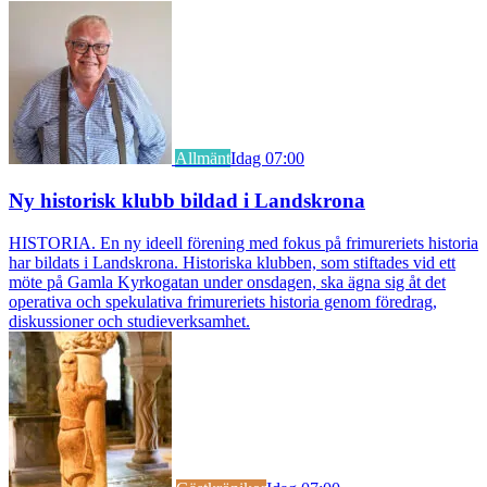
Allmänt
Idag 07:00
Ny historisk klubb bildad i Landskrona
HISTORIA. En ny ideell förening med fokus på frimureriets historia
har bildats i Landskrona. Historiska klubben, som stiftades vid ett
möte på Gamla Kyrkogatan under onsdagen, ska ägna sig åt det
operativa och spekulativa frimureriets historia genom föredrag,
diskussioner och studieverksamhet.