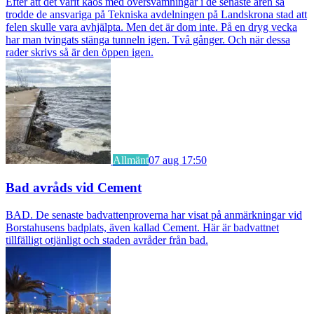
Efter att det varit kaos med översvämningar i de senaste åren så
trodde de ansvariga på Tekniska avdelningen på Landskrona stad att
felen skulle vara avhjälpta. Men det är dom inte. På en dryg vecka
har man tvingats stänga tunneln igen. Två gånger. Och när dessa
rader skrivs så är den öppen igen.
Allmänt
07 aug 17:50
Bad avråds vid Cement
BAD. De senaste badvattenproverna har visat på anmärkningar vid
Borstahusens badplats, även kallad Cement. Här är badvattnet
tillfälligt otjänligt och staden avråder från bad.