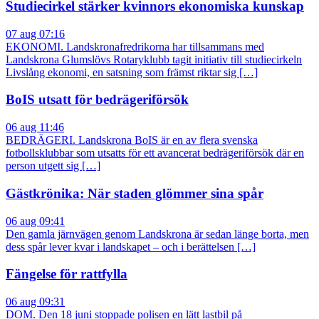
Studiecirkel stärker kvinnors ekonomiska kunskap
07 aug 07:16
EKONOMI. Landskronafredrikorna har tillsammans med
Landskrona Glumslövs Rotaryklubb tagit initiativ till studiecirkeln
Livslång ekonomi, en satsning som främst riktar sig […]
BoIS utsatt för bedrägeriförsök
06 aug 11:46
BEDRÄGERI. Landskrona BoIS är en av flera svenska
fotbollsklubbar som utsatts för ett avancerat bedrägeriförsök där en
person utgett sig […]
Gästkrönika: När staden glömmer sina spår
06 aug 09:41
Den gamla järnvägen genom Landskrona är sedan länge borta, men
dess spår lever kvar i landskapet – och i berättelsen […]
Fängelse för rattfylla
06 aug 09:31
DOM. Den 18 juni stoppade polisen en lätt lastbil på