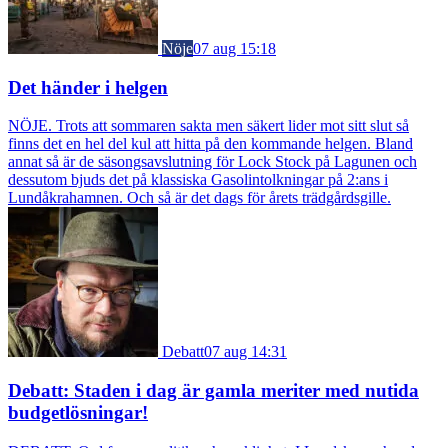
Nöje
07 aug 15:18
Det händer i helgen
NÖJE. Trots att sommaren sakta men säkert lider mot sitt slut så
finns det en hel del kul att hitta på den kommande helgen. Bland
annat så är de säsongsavslutning för Lock Stock på Lagunen och
dessutom bjuds det på klassiska Gasolintolkningar på 2:ans i
Lundåkrahamnen. Och så är det dags för årets trädgårdsgille.
Debatt
07 aug 14:31
Debatt: Staden i dag är gamla meriter med nutida
budgetlösningar!