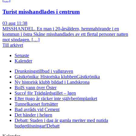
Turist misshandlades i centrum
03 aug 11:38
MISSHANDEL. En man i 20-årsåldern, hemmahörande i en
kommun i östra Skåne misshandlades av ett flertal personer natten
mot söndagen. […]
Till arkivet
Senaste
Kalender
Drunkningstillbud i vallgraven
Gästkrönika: Historiska klubben
Gästkrönika
Ny historisk klubb bildad i Landskrona
BoIS vann över Öster
Succé för Trädgårdsgillet – Igen
Efter tjugo år räcker inte självberöm
planket
Tunnelkaoset fortsätter
Bad avråds vid Cement
Det händer i helgen
Debatt: Staden i dag är gamla meriter med nutida
budgetlösningar!
Debatt