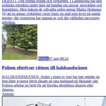
DEBATT. Ord formar politik och verklighet. I Landskrona har den
politiska retoriken under lång tid handlat om ansvar, utveckling och
framtidstro. Men bakom de välvalda orden menar Marko Huttunen
(S) att en annan verklighet växer fram: en stad som lever på gamla
meriter, där visionerna har stannat av och där välfärden successivt
urholkas.
Blåljus
07 aug 08:24
Polisen efterlyser vittnen till halsbandsrånen
HALSBANDSRÅNEN. Sedan i slutet av juni har inte mindre än
fem äldre kvinnor blivit rånade på sina halsband på liknande sätt.
Polisen arbetar nu brett för att försöka identifiera rånaren eller
rånarna.
Annons