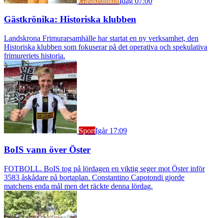
Gästkrönikor
Idag 07:00
Gästkrönika: Historiska klubben
Landskrona Frimurarsamhälle har startat en ny verksamhet, den
Historiska klubben som fokuserar på det operativa och spekulativa
frimureriets historia.
Sport
Igår 17:09
BoIS vann över Öster
FOTBOLL. BoIS tog på lördagen en viktig seger mot Öster inför
3583 åskådare på bortaplan. Constantino Capotondi gjorde
matchens enda mål men det räckte denna lördag.