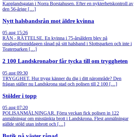
Kapplandsgatan i Norra Borstahusen. Efter en nykterhetskontroll av
den 56-årige […]
Nytt halsbandsrån mot äldre kvinna
05 aug 15:26
RÅN - RÄTTELSE. En kvinna i 75-årsåldern blev på
onsdagsförmiddagen rånad på sitt halsband i Slottsparken och inte i
Teaterparken […]
2 100 Landskronabor får tycka till om tryggheten
05 aug 09:30
TRYGGHET. Hur trygg känner du dig i ditt närområde? Den
frågan ställer nu Landskrona stad och polisen till 2 100 […]
Stölder i topp
05 aug 07:20
POLISANMÄLNINGAR. Förra veckan fick polisen in 122
anmälningar om misstänkta brott i Landskrona. Flest anmälningar
gällde stöld utan inbrott och […]
Butik på väster rånad