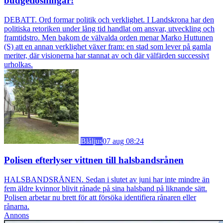
budgetlösningar!
DEBATT. Ord formar politik och verklighet. I Landskrona har den
politiska retoriken under lång tid handlat om ansvar, utveckling och
framtidstro. Men bakom de välvalda orden menar Marko Huttunen
(S) att en annan verklighet växer fram: en stad som lever på gamla
meriter, där visionerna har stannat av och där välfärden successivt
urholkas.
Blåljus
07 aug 08:24
Polisen efterlyser vittnen till halsbandsrånen
HALSBANDSRÅNEN. Sedan i slutet av juni har inte mindre än
fem äldre kvinnor blivit rånade på sina halsband på liknande sätt.
Polisen arbetar nu brett för att försöka identifiera rånaren eller
rånarna.
Annons