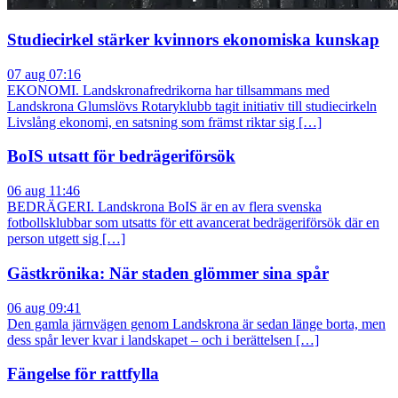
Studiecirkel stärker kvinnors ekonomiska kunskap
07 aug 07:16
EKONOMI. Landskronafredrikorna har tillsammans med
Landskrona Glumslövs Rotaryklubb tagit initiativ till studiecirkeln
Livslång ekonomi, en satsning som främst riktar sig […]
BoIS utsatt för bedrägeriförsök
06 aug 11:46
BEDRÄGERI. Landskrona BoIS är en av flera svenska
fotbollsklubbar som utsatts för ett avancerat bedrägeriförsök där en
person utgett sig […]
Gästkrönika: När staden glömmer sina spår
06 aug 09:41
Den gamla järnvägen genom Landskrona är sedan länge borta, men
dess spår lever kvar i landskapet – och i berättelsen […]
Fängelse för rattfylla