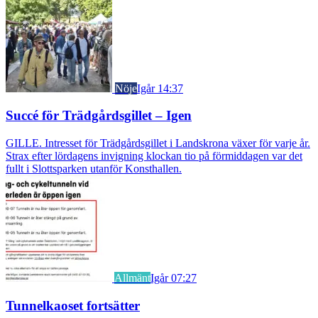
Nöje
Igår 14:37
Succé för Trädgårdsgillet – Igen
GILLE. Intresset för Trädgårdsgillet i Landskrona växer för varje år.
Strax efter lördagens invigning klockan tio på förmiddagen var det
fullt i Slottsparken utanför Konsthallen.
Allmänt
Igår 07:27
Tunnelkaoset fortsätter