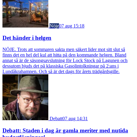
Nöje
07 aug 15:18
Det händer i helgen
NÖJE. Trots att sommaren sakta men säkert lider mot sitt slut så
finns det en hel del kul att hitta på den kommande helgen. Bland
annat så är de säsongsavslutning för Lock Stock på Lagunen och
dessutom bjuds det på klassiska Gasolintolkningar på 2:ans i
Lundåkrahamnen. Och så är det dags för årets trädgårdsgille.
Debatt
07 aug 14:31
Debatt: Staden i dag är gamla meriter med nutida