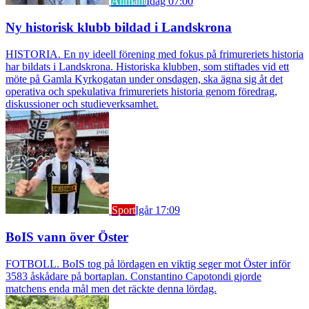
Allmänt
Idag 07:00
Ny historisk klubb bildad i Landskrona
HISTORIA. En ny ideell förening med fokus på frimureriets historia
har bildats i Landskrona. Historiska klubben, som stiftades vid ett
möte på Gamla Kyrkogatan under onsdagen, ska ägna sig åt det
operativa och spekulativa frimureriets historia genom föredrag,
diskussioner och studieverksamhet.
Sport
Igår 17:09
BoIS vann över Öster
FOTBOLL. BoIS tog på lördagen en viktig seger mot Öster inför
3583 åskådare på bortaplan. Constantino Capotondi gjorde
matchens enda mål men det räckte denna lördag.