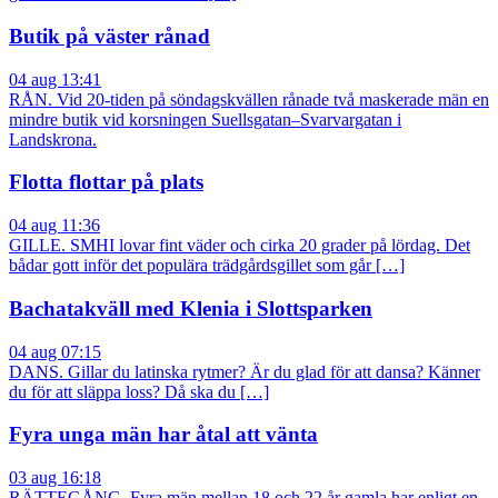
Butik på väster rånad
04 aug 13:41
RÅN. Vid 20-tiden på söndagskvällen rånade två maskerade män en
mindre butik vid korsningen Suellsgatan–Svarvargatan i
Landskrona.
Flotta flottar på plats
04 aug 11:36
GILLE. SMHI lovar fint väder och cirka 20 grader på lördag. Det
bådar gott inför det populära trädgårdsgillet som går […]
Bachatakväll med Klenia i Slottsparken
04 aug 07:15
DANS. Gillar du latinska rytmer? Är du glad för att dansa? Känner
du för att släppa loss? Då ska du […]
Fyra unga män har åtal att vänta
03 aug 16:18
RÄTTEGÅNG. Fyra män mellan 18 och 22 år gamla har enligt en