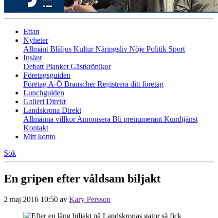
Ettan
Nyheter
Allmänt
Blåljus
Kultur
Näringsliv
Nöje
Politik
Sport
Insänt
Debatt
Planket
Gästkrönikor
Företagsguiden
Företag A-Ö
Branscher
Registrera ditt företag
Lunchguiden
Galleri Direkt
Landskrona Direkt
Allmänna villkor
Annonsera
Bli prenumerant
Kundtjänst
Kontakt
Mitt konto
Sök
En gripen efter våldsam biljakt
2 maj 2016 10:50
av
Kary Persson