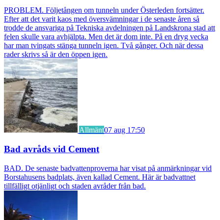
PROBLEM. Följetången om tunneln under Österleden fortsätter.
Efter att det varit kaos med översvämningar i de senaste åren så
trodde de ansvariga på Tekniska avdelningen på Landskrona stad att
felen skulle vara avhjälpta. Men det är dom inte. På en dryg vecka
har man tvingats stänga tunneln igen. Två gånger. Och när dessa
rader skrivs så är den öppen igen.
Allmänt
07 aug 17:50
Bad avråds vid Cement
BAD. De senaste badvattenproverna har visat på anmärkningar vid
Borstahusens badplats, även kallad Cement. Här är badvattnet
tillfälligt otjänligt och staden avråder från bad.