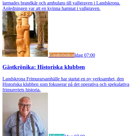
larmades brandkår och ambulans till vallgraven i Landskrona.
Anledningen var att en kvinna hamnat i vallgraven.
Gästkrönikor
Idag 07:00
Gästkrönika: Historiska klubben
Landskrona Frimurarsamhälle har startat en ny verksamhet, den
Historiska klubben som fokuserar på det operativa och spekulativa
frimureriets historia.