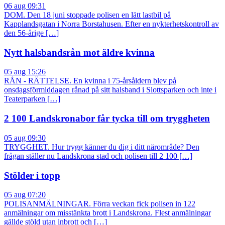
06 aug 09:31
DOM. Den 18 juni stoppade polisen en lätt lastbil på
Kapplandsgatan i Norra Borstahusen. Efter en nykterhetskontroll av
den 56-årige […]
Nytt halsbandsrån mot äldre kvinna
05 aug 15:26
RÅN - RÄTTELSE. En kvinna i 75-årsåldern blev på
onsdagsförmiddagen rånad på sitt halsband i Slottsparken och inte i
Teaterparken […]
2 100 Landskronabor får tycka till om tryggheten
05 aug 09:30
TRYGGHET. Hur trygg känner du dig i ditt närområde? Den
frågan ställer nu Landskrona stad och polisen till 2 100 […]
Stölder i topp
05 aug 07:20
POLISANMÄLNINGAR. Förra veckan fick polisen in 122
anmälningar om misstänkta brott i Landskrona. Flest anmälningar
gällde stöld utan inbrott och […]