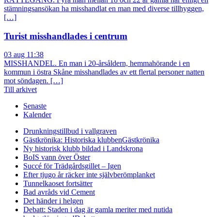
stämningsansökan ha misshandlat en man med diverse tillhyggen,
[…]
Turist misshandlades i centrum
03 aug 11:38
MISSHANDEL. En man i 20-årsåldern, hemmahörande i en
kommun i östra Skåne misshandlades av ett flertal personer natten
mot söndagen. […]
Till arkivet
Senaste
Kalender
Drunkningstillbud i vallgraven
Gästkrönika: Historiska klubben
Gästkrönika
Ny historisk klubb bildad i Landskrona
BoIS vann över Öster
Succé för Trädgårdsgillet – Igen
Efter tjugo år räcker inte självberöm
planket
Tunnelkaoset fortsätter
Bad avråds vid Cement
Det händer i helgen
Debatt: Staden i dag är gamla meriter med nutida