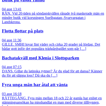
04 aug 13:41
RÅN. Vid 20-tiden på söndagskvällen rånade två maskerade män en
mindre butik vid korsningen Suellsgatan–Svarvargatan i
Landskrona.
Flotta flottar på plats
04 aug 11:36
GILLE. SMHI lovar fint väder och cirka 20 grader på lördag. Det
bådar gott inför det populära trädgårdsgillet som går […]
Bachatakväll med Klenia i Slottsparken
04 aug 07:15
DANS. Gillar du latinska rytmer? Är du glad för att dansa? Känner
du för att släppa loss? Då ska du […]
Fyra unga män har åtal att vänta
03 aug 16:18
RÄTTEGÅNG. Fyra män mellan 18 och 22 år gamla har enligt en
stämningsansökan ha misshandlat en man med diverse tillhyggen,