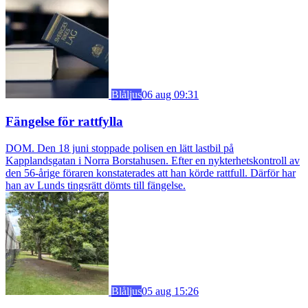
Blåljus
06 aug 09:31
Fängelse för rattfylla
DOM. Den 18 juni stoppade polisen en lätt lastbil på
Kapplandsgatan i Norra Borstahusen. Efter en nykterhetskontroll av
den 56-årige föraren konstaterades att han körde rattfull. Därför har
han av Lunds tingsrätt dömts till fängelse.
Blåljus
05 aug 15:26