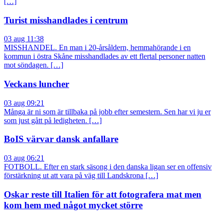
[…]
Turist misshandlades i centrum
03 aug 11:38
MISSHANDEL. En man i 20-årsåldern, hemmahörande i en
kommun i östra Skåne misshandlades av ett flertal personer natten
mot söndagen. […]
Veckans luncher
03 aug 09:21
Många är ni som är tillbaka på jobb efter semestern. Sen har vi ju er
som just gått på ledigheten. […]
BoIS värvar dansk anfallare
03 aug 06:21
FOTBOLL. Efter en stark säsong i den danska ligan ser en offensiv
förstärkning ut att vara på väg till Landskrona […]
Oskar reste till Italien för att fotografera mat men
kom hem med något mycket större