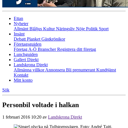
Ettan
Nyheter
Allmänt
Blåljus
Kultur
Näringsliv
Nöje
Politik
Sport
Insänt
Debatt
Planket
Gästkrönikor
Företagsguiden
Företag A-Ö
Branscher
Registrera ditt företag
Lunchguiden
Galleri Direkt
Landskrona Direkt
Allmänna villkor
Annonsera
Bli prenumerant
Kundtjänst
Kontakt
Mitt konto
Sök
Personbil voltade i halkan
1 februari 2016 10:20
av
Landskrona Direkt