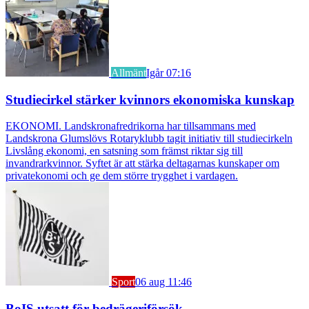
Allmänt
Igår 07:16
Studiecirkel stärker kvinnors ekonomiska kunskap
EKONOMI. Landskronafredrikorna har tillsammans med
Landskrona Glumslövs Rotaryklubb tagit initiativ till studiecirkeln
Livslång ekonomi, en satsning som främst riktar sig till
invandrarkvinnor. Syftet är att stärka deltagarnas kunskaper om
privatekonomi och ge dem större trygghet i vardagen.
Sport
06 aug 11:46
BoIS utsatt för bedrägeriförsök