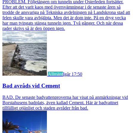
PROBLEM. Följetången om tunneln under Österleden fortsätter.
Efter att det varit kaos med översvämningar i de senaste åren så
trodde de ansvariga på Tekniska avdelningen på Landskrona stad att
felen skulle vara avhjälpta. Men det är dom inte. På en dryg vecka
har man tvingats stänga tunneln igen. Två gånger. Och när dessa
rader skrivs så är den öppen igen.
Allmänt
Igår 17:50
Bad avråds vid Cement
BAD. De senaste badvattenproverna har visat på anmärkningar vid
Borstahusens badplats, även kallad Cement. Här är badvattnet
tillfälligt otjänligt och staden avråder från bad.