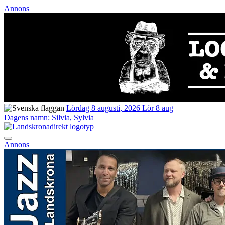
Annons
Lördag 8 augusti, 2026
Lör 8 aug
Dagens namn:
Silvia, Sylvia
Annons