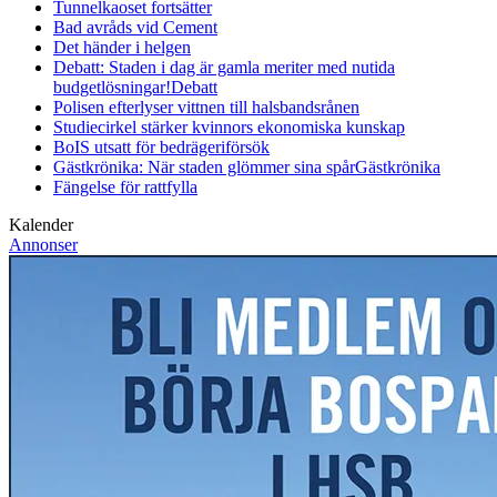
Tunnelkaoset fortsätter
Bad avråds vid Cement
Det händer i helgen
Debatt: Staden i dag är gamla meriter med nutida
budgetlösningar!
Debatt
Polisen efterlyser vittnen till halsbandsrånen
Studiecirkel stärker kvinnors ekonomiska kunskap
BoIS utsatt för bedrägeriförsök
Gästkrönika: När staden glömmer sina spår
Gästkrönika
Fängelse för rattfylla
Kalender
Annonser