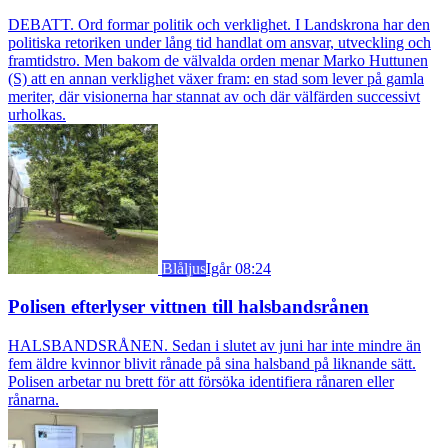
DEBATT. Ord formar politik och verklighet. I Landskrona har den
politiska retoriken under lång tid handlat om ansvar, utveckling och
framtidstro. Men bakom de välvalda orden menar Marko Huttunen
(S) att en annan verklighet växer fram: en stad som lever på gamla
meriter, där visionerna har stannat av och där välfärden successivt
urholkas.
Blåljus
Igår 08:24
Polisen efterlyser vittnen till halsbandsrånen
HALSBANDSRÅNEN. Sedan i slutet av juni har inte mindre än
fem äldre kvinnor blivit rånade på sina halsband på liknande sätt.
Polisen arbetar nu brett för att försöka identifiera rånaren eller
rånarna.