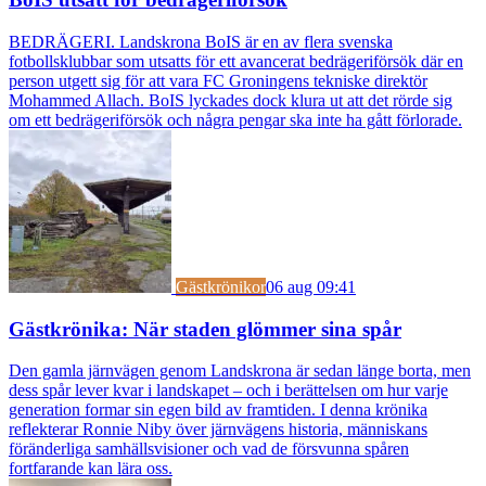
BEDRÄGERI. Landskrona BoIS är en av flera svenska
fotbollsklubbar som utsatts för ett avancerat bedrägeriförsök där en
person utgett sig för att vara FC Groningens tekniske direktör
Mohammed Allach. BoIS lyckades dock klura ut att det rörde sig
om ett bedrägeriförsök och några pengar ska inte ha gått förlorade.
Gästkrönikor
06 aug 09:41
Gästkrönika: När staden glömmer sina spår
Den gamla järnvägen genom Landskrona är sedan länge borta, men
dess spår lever kvar i landskapet – och i berättelsen om hur varje
generation formar sin egen bild av framtiden. I denna krönika
reflekterar Ronnie Niby över järnvägens historia, människans
föränderliga samhällsvisioner och vad de försvunna spåren
fortfarande kan lära oss.