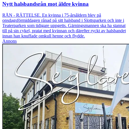
Nytt halsbandsrån mot äldre kvinna
RÅN - RÄTTELSE. En kvinna i 75-årsåldern blev på
onsdagsförmiddagen rånad på sitt halsband i Slottsparken och inte i
Teaterparken som tidigare uppgetts. Gärningsmannen ska ha stannat
till på sin cykel, pratat med kvinnan och därefter ryckt av halsbandet
innan han knuffade omkull henne och flydde.
Annons