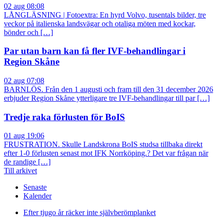
02 aug 08:08
LÅNGLÄSNING | Fotoextra: En hyrd Volvo, tusentals bilder, tre
veckor på italienska landsvägar och otaliga möten med kockar,
bönder och […]
Par utan barn kan få fler IVF-behandlingar i
Region Skåne
02 aug 07:08
BARNLÖS. Från den 1 augusti och fram till den 31 december 2026
erbjuder Region Skåne ytterligare tre IVF-behandlingar till par […]
Tredje raka förlusten för BoIS
01 aug 19:06
FRUSTRATION. Skulle Landskrona BoIS studsa tillbaka direkt
efter 1-0 förlusten senast mot IFK Norrköping.? Det var frågan när
de randige […]
Till arkivet
Senaste
Kalender
Efter tjugo år räcker inte självberöm
planket