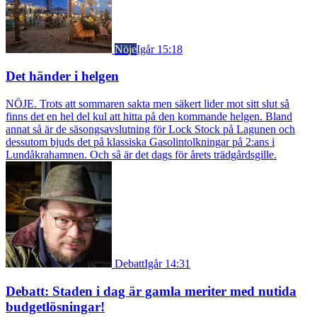
Nöje
Igår 15:18
Det händer i helgen
NÖJE. Trots att sommaren sakta men säkert lider mot sitt slut så
finns det en hel del kul att hitta på den kommande helgen. Bland
annat så är de säsongsavslutning för Lock Stock på Lagunen och
dessutom bjuds det på klassiska Gasolintolkningar på 2:ans i
Lundåkrahamnen. Och så är det dags för årets trädgårdsgille.
Debatt
Igår 14:31
Debatt: Staden i dag är gamla meriter med nutida
budgetlösningar!