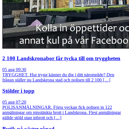
2 100 Landskronabor får tycka till om tryggheten
05 aug 09:30
TRYGGHET. Hur trygg känner du dig i ditt närområde? Den
frågan ställer nu Landskrona stad och polisen till 2 100 […]
Stölder i topp
05 aug 07:20
POLISANMÄLNINGAR. Förra veckan fick polisen in 122
anmälningar om misstänkta brott i Landskrona. Flest anmälningar
gällde stöld utan inbrott och […]
Butik på väster rånad