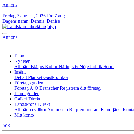
Annons
Fredag 7 augusti, 2026
Fre 7 aug
Dagens namn:
Dennis, Denise
Annons
Ettan
Nyheter
Allmänt
Blåljus
Kultur
Näringsliv
Nöje
Politik
Sport
Insänt
Debatt
Planket
Gästkrönikor
Företagsguiden
Företag A-Ö
Branscher
Registrera ditt företag
Lunchguiden
Galleri Direkt
Landskrona Direkt
Allmänna villkor
Annonsera
Bli prenumerant
Kundtjänst
Konta
Mitt konto
Sök