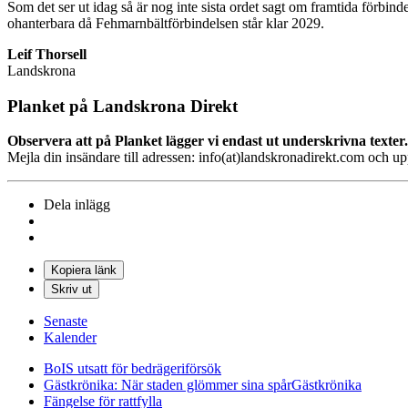
Som det ser ut idag så är nog inte sista ordet sagt om framtida förbin
ohanterbara då Fehmarnbältförbindelsen står klar 2029.
Leif Thorsell
Landskrona
Planket på Landskrona Direkt
Observera att på Planket lägger vi endast ut underskrivna texter.
Mejla din insändare till adressen: info(at)landskronadirekt.com och u
Dela inlägg
Kopiera länk
Skriv ut
Senaste
Kalender
BoIS utsatt för bedrägeriförsök
Gästkrönika: När staden glömmer sina spår
Gästkrönika
Fängelse för rattfylla