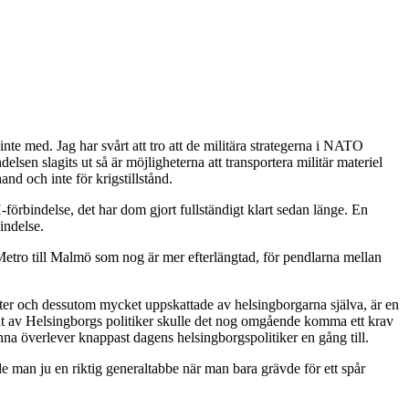
te med. Jag har svårt att tro att de militära strategerna i NATO
lsen slagits ut så är möjligheterna att transportera militär materiel
nd och inte för krigstillstånd.
rbindelse, det har dom gjort fullständigt klart sedan länge. En
indelse.
etro till Malmö som nog är mer efterlängtad, för pendlarna mellan
urister och dessutom mycket uppskattade av helsingborgarna själva, är en
beslut av Helsingborgs politiker skulle det nog omgående komma ett krav
na överlever knappast dagens helsingborgspolitiker en gång till.
e man ju en riktig generaltabbe när man bara grävde för ett spår