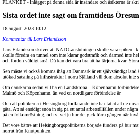
PLANKET - Inlägget på denna sida är insändare och åsikterna är skr
Sista ordet inte sagt om framtidens Öresu
18 augusti 2023 10:12
Kommentar till Lars Erlandsson
Lars Erlandsson skriver att NATO-anslutningen skulle vara spiken i ki
skulle föredra en tunnel som inte klarar godstrafik och därmed inte hel
och fordon väldigt små. Då kan det vara bra att ha färjorna kvar. Stora
Sen måste vi också komma ihåg att Danmark är ett självständigt land 
utökad satsning på infrastruktur i norra Själland vill dom absolut int
Om danskarna sedan vill ha en Landskrona – Köpenhamn förbindelse ve
Malmö och Köpenhamn, än vad en nordligare förbindelse är.
Och att politikerna i Helsingborg fortfarande inte har fattat att de nu
gåta. Att så ensidigt snöa in sig på ett antal arbetstillfällen under n
på en folkomröstning, och vi vet ju hur det gick förra gången när in
Det vore bättre att Helsingborgspolitikerna började fundera på hur ma
norrut från Knutpunkten.