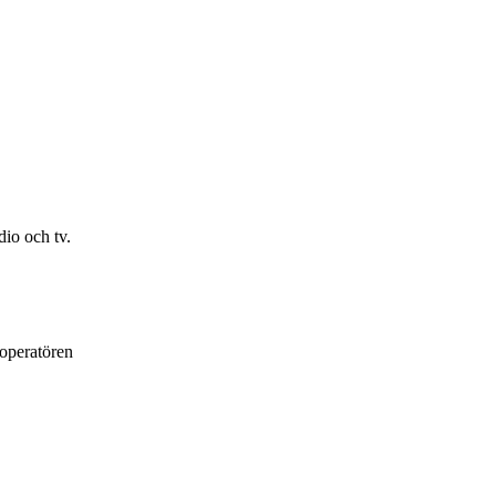
io och tv.
loperatören