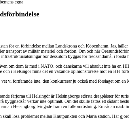
ibentens egna
ndsförbindelse
stan för en förbindelse mellan Landskrona och Köpenhamn. Jag håller in
ler transport av militär materiel och fordon. Om och när Öresundsförbinde
 infrastruktursatsningar bör dessutom byggas för fredsändamål i första ha
även om dom är med i NATO, och danskarna vill absolut inte ha en HH-fö
e se och i Helsingör finns det en växande opinionsrörelse mot en HH-förb
t vi fortfarande inte, den konkurrerar ju också med förslaget om en M
varande färjorna till Helsingör är Helsingborgs största dragplåster för t
ågra få byggnadsår verkar inte optimalt. Om det skulle fattas ett sådant 
vånarna i Helsingborg tvingade fram en folkomröstning. En sådan näsbrän
n skall lösa problemet mellan Knutpunkten och Maria station. Här gjord