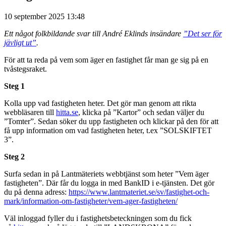
10 september 2025 13:48
Ett något folkbildande svar till André Eklinds insändare
”Det ser för
jävligt ut”
.
För att ta reda på vem som äger en fastighet får man ge sig på en
tvåstegsraket.
Steg 1
Kolla upp vad fastigheten heter. Det gör man genom att rikta
webbläsaren till
hitta.se
, klicka på ”Kartor” och sedan väljer du
”Tomter”. Sedan söker du upp fastigheten och klickar på den för att
få upp information om vad fastigheten heter, t.ex ”SOLSKIFTET
3”.
Steg 2
Surfa sedan in på Lantmäteriets webbtjänst som heter ”Vem äger
fastigheten”. Där får du logga in med BankID i e-tjänsten. Det gör
du på denna adress:
https://www.lantmateriet.se/
sv/fastighet-och-
mark/
information-om-fastigheter/
vem-ager-fastigheten/
Väl inloggad fyller du i fastighetsbeteckningen som du fick