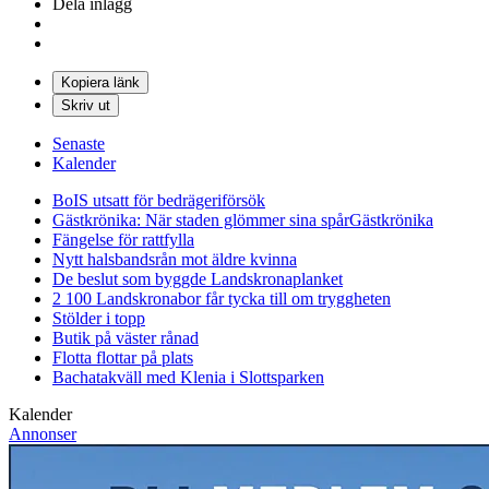
Dela inlägg
Kopiera länk
Skriv ut
Senaste
Kalender
BoIS utsatt för bedrägeriförsök
Gästkrönika: När staden glömmer sina spår
Gästkrönika
Fängelse för rattfylla
Nytt halsbandsrån mot äldre kvinna
De beslut som byggde Landskrona
planket
2 100 Landskronabor får tycka till om tryggheten
Stölder i topp
Butik på väster rånad
Flotta flottar på plats
Bachatakväll med Klenia i Slottsparken
Kalender
Annonser