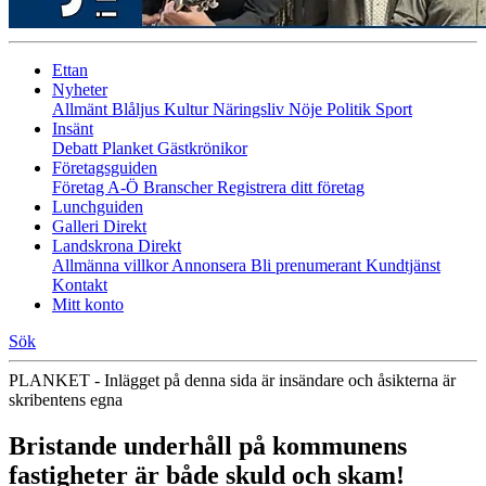
Ettan
Nyheter
Allmänt
Blåljus
Kultur
Näringsliv
Nöje
Politik
Sport
Insänt
Debatt
Planket
Gästkrönikor
Företagsguiden
Företag A-Ö
Branscher
Registrera ditt företag
Lunchguiden
Galleri Direkt
Landskrona Direkt
Allmänna villkor
Annonsera
Bli prenumerant
Kundtjänst
Kontakt
Mitt konto
Sök
PLANKET - Inlägget på denna sida är insändare och åsikterna är
skribentens egna
Bristande underhåll på kommunens
fastigheter är både skuld och skam!