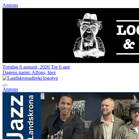
Annons
Torsdag 6 augusti, 2026
Tor 6 aug
Dagens namn:
Alfons, Inez
Annons