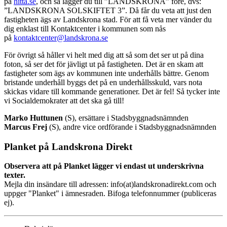
på
hitta.se
, och så lägger du till ”LANDSKRONA” före, dvs:
”LANDSKRONA SOLSKIFTET 3”. Då får du veta att just den
fastigheten ägs av Landskrona stad. För att få veta mer vänder du
dig enklast till Kontaktcenter i kommunen som nås
på
kontaktcenter@landskrona.se
För övrigt så håller vi helt med dig att så som det ser ut på dina
foton, så ser det för jävligt ut på fastigheten. Det är en skam att
fastigheter som ägs av kommunen inte underhålls bättre. Genom
bristande underhåll byggs det på en underhållsskuld, vars nota
skickas vidare till kommande generationer. Det är fel! Så tycker inte
vi Socialdemokrater att det ska gå till!
Marko Huttunen
(S), ersättare i Stadsbyggnadsnämnden
Marcus Frej
(S), andre vice ordförande i Stadsbyggnadsnämnden
Planket på Landskrona Direkt
Observera att på Planket lägger vi endast ut underskrivna
texter.
Mejla din insändare till adressen: info(at)landskronadirekt.com och
uppger "Planket" i ämnesraden. Bifoga telefonnummer (publiceras
ej).