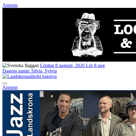
Annons
Lördag 8 augusti, 2026
Lör 8 aug
Dagens namn:
Silvia, Sylvia
Annons