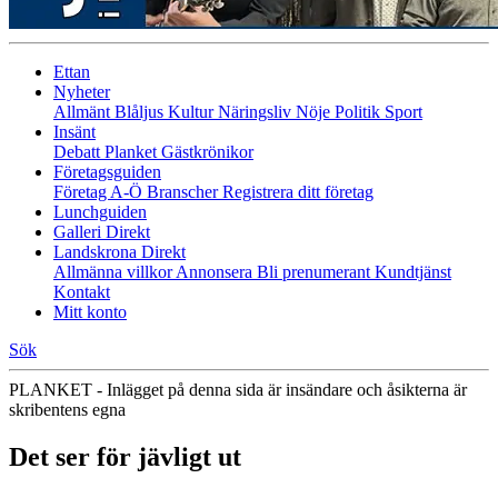
Ettan
Nyheter
Allmänt
Blåljus
Kultur
Näringsliv
Nöje
Politik
Sport
Insänt
Debatt
Planket
Gästkrönikor
Företagsguiden
Företag A-Ö
Branscher
Registrera ditt företag
Lunchguiden
Galleri Direkt
Landskrona Direkt
Allmänna villkor
Annonsera
Bli prenumerant
Kundtjänst
Kontakt
Mitt konto
Sök
PLANKET - Inlägget på denna sida är insändare och åsikterna är
skribentens egna
Det ser för jävligt ut