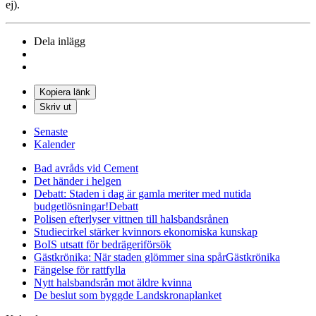
ej).
Dela inlägg
Kopiera länk
Skriv ut
Senaste
Kalender
Bad avråds vid Cement
Det händer i helgen
Debatt: Staden i dag är gamla meriter med nutida
budgetlösningar!
Debatt
Polisen efterlyser vittnen till halsbandsrånen
Studiecirkel stärker kvinnors ekonomiska kunskap
BoIS utsatt för bedrägeriförsök
Gästkrönika: När staden glömmer sina spår
Gästkrönika
Fängelse för rattfylla
Nytt halsbandsrån mot äldre kvinna
De beslut som byggde Landskrona
planket