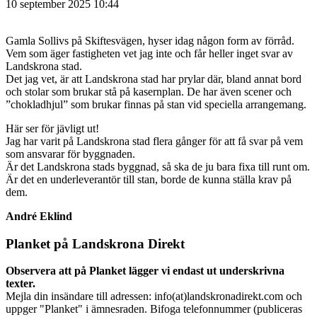
10 september 2025 10:44
Gamla Sollivs på Skiftesvägen, hyser idag någon form av förråd.
Vem som äger fastigheten vet jag inte och får heller inget svar av
Landskrona stad.
Det jag vet, är att Landskrona stad har prylar där, bland annat bord
och stolar som brukar stå på kasernplan. De har även scener och
”chokladhjul” som brukar finnas på stan vid speciella arrangemang.
Här ser för jävligt ut!
Jag har varit på Landskrona stad flera gånger för att få svar på vem
som ansvarar för byggnaden.
Är det Landskrona stads byggnad, så ska de ju bara fixa till runt om.
Är det en underleverantör till stan, borde de kunna ställa krav på
dem.
André Eklind
Planket på Landskrona Direkt
Observera att på Planket lägger vi endast ut underskrivna
texter.
Mejla din insändare till adressen: info(at)landskronadirekt.com och
uppger "Planket" i ämnesraden. Bifoga telefonnummer (publiceras