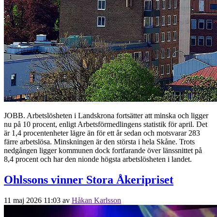
JOBB. Arbetslösheten i Landskrona fortsätter att minska och ligger
nu på 10 procent, enligt Arbetsförmedlingens statistik för april. Det
är 1,4 procentenheter lägre än för ett år sedan och motsvarar 283
färre arbetslösa. Minskningen är den största i hela Skåne. Trots
nedgången ligger kommunen dock fortfarande över länssnittet på
8,4 procent och har den nionde högsta arbetslösheten i landet.
Ohlssons vinner Stora Åkeripriset
11 maj 2026 11:03
av
Håkan Karlsson