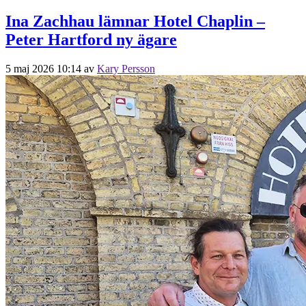
Ina Zachhau lämnar Hotel Chaplin –
Peter Hartford ny ägare
5 maj 2026 10:14
av
Kary Persson