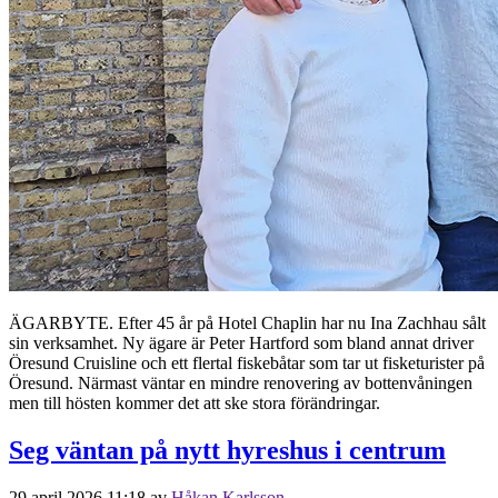
ÄGARBYTE. Efter 45 år på Hotel Chaplin har nu Ina Zachhau sålt
sin verksamhet. Ny ägare är Peter Hartford som bland annat driver
Öresund Cruisline och ett flertal fiskebåtar som tar ut fisketurister på
Öresund. Närmast väntar en mindre renovering av bottenvåningen
men till hösten kommer det att ske stora förändringar.
Seg väntan på nytt hyreshus i centrum
29 april 2026 11:18
av
Håkan Karlsson