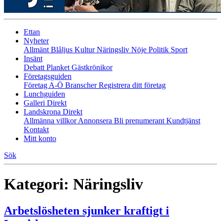
Ettan
Nyheter
Allmänt
Blåljus
Kultur
Näringsliv
Nöje
Politik
Sport
Insänt
Debatt
Planket
Gästkrönikor
Företagsguiden
Företag A-Ö
Branscher
Registrera ditt företag
Lunchguiden
Galleri Direkt
Landskrona Direkt
Allmänna villkor
Annonsera
Bli prenumerant
Kundtjänst
Kontakt
Mitt konto
Sök
Kategori:
Näringsliv
Arbetslösheten sjunker kraftigt i