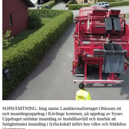
SOPHÄMTNING. Idag startar Landskronaföretaget Ohlssons ett
nytt insamlingsuppdrag i Kävlinge kommun, på uppdrag av Sysav.
Uppdraget omfattar insamling av hushållsavfall och innebär att
fastighetsnära insamling i fyrfackskärl införs hos villor och fritidshus