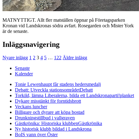
MATNYTTIGT. Allt fler matställen öppnar på Företagsparken
Kronan vid Landskronas södra avfart. Rosegarden och Mister York
är de senaste.
Inläggsnavigering
Nyare inlägg
1
2
3
4
5
…
122
Äldre inlägg
Senaste
Kalender
Tonie Lewenhaupt får stadens hedersmedalj
Debatt: Utveckla stationsområdet
Debatt
Torkild, lämna Liberalerna, bilda ett Landskronaparti!
planket
Dykare misstänkt för forntidsbrott
Veckans luncher
Billigare och dyrare att köpa bostad
Drunkningstillbud i vallgraven
Gästkrönika: Historiska klubben
Gästkrönika
Ny historisk klubb bildad i Landskrona
BoIS vann över Öster