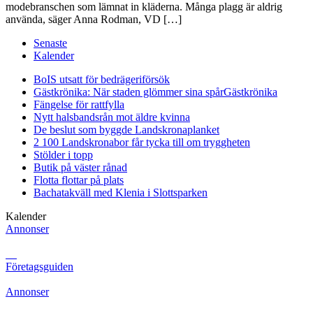
modebranschen som lämnat in kläderna. Många plagg är aldrig
använda, säger Anna Rodman, VD […]
Senaste
Kalender
BoIS utsatt för bedrägeriförsök
Gästkrönika: När staden glömmer sina spår
Gästkrönika
Fängelse för rattfylla
Nytt halsbandsrån mot äldre kvinna
De beslut som byggde Landskrona
planket
2 100 Landskronabor får tycka till om tryggheten
Stölder i topp
Butik på väster rånad
Flotta flottar på plats
Bachatakväll med Klenia i Slottsparken
Kalender
Annonser
Företagsguiden
Annonser