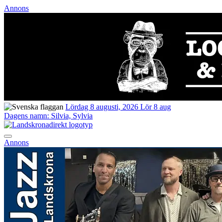
Annons
Lördag 8 augusti, 2026
Lör 8 aug
Dagens namn:
Silvia, Sylvia
Annons