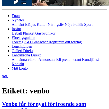
Ettan
Nyheter
Allmänt
Blåljus
Kultur
Näringsliv
Nöje
Politik
Sport
Insänt
Debatt
Planket
Gästkrönikor
Företagsguiden
Företag A-Ö
Branscher
Registrera ditt företag
Lunchguiden
Galleri Direkt
Landskrona Direkt
Allmänna villkor
Annonsera
Bli prenumerant
Kundtjänst
Kontakt
Mitt konto
Sök
Etikett:
venbo
Venbo får förnyat förtroende som