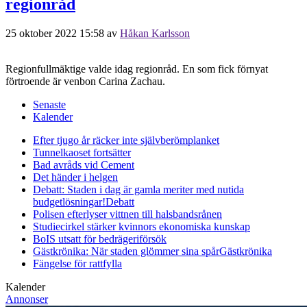
regionråd
25 oktober 2022 15:58
av
Håkan Karlsson
Regionfullmäktige valde idag regionråd. En som fick förnyat
förtroende är venbon Carina Zachau.
Senaste
Kalender
Efter tjugo år räcker inte självberöm
planket
Tunnelkaoset fortsätter
Bad avråds vid Cement
Det händer i helgen
Debatt: Staden i dag är gamla meriter med nutida
budgetlösningar!
Debatt
Polisen efterlyser vittnen till halsbandsrånen
Studiecirkel stärker kvinnors ekonomiska kunskap
BoIS utsatt för bedrägeriförsök
Gästkrönika: När staden glömmer sina spår
Gästkrönika
Fängelse för rattfylla
Kalender
Annonser