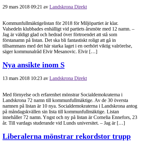
29 mars 2018 09:21
av
Landskrona Direkt
Kommunfullmäktigelistan för 2018 för Miljöpartiet är klar.
Valsedeln klubbades enhälligt vid partiets årsmöte med 12 namn. –
Jag är väldigt glad och hedrad över förtroendet att stå som
förstanamn på listan. Det ska bli fantastiskt roligt att gå in
tillsammans med det här starka laget i en oerhört viktig valrörelse,
säger kommunalråd Elvir Mesanovic. Elvir […]
Nya ansikte inom S
13 mars 2018 10:23
av
Landskrona Direkt
Med förnyelse och erfarenhet mönstrar Socialdemokraterna i
Landskrona 72 namn till kommunfullmäktige. Av de 30 översta
namnen på listan är 10 nya. Socialdemokraterna i Landskrona antog
på måndagskvällen sin lista till kommunfullmäktige. Listan
innehåller 72 namn. Yngst och ny på listan är Cornelia Ennefors, 23
år. Till vardags studerande vid Lunds universitet. – Jag är […]
Liberalerna mönstrar rekordstor trupp