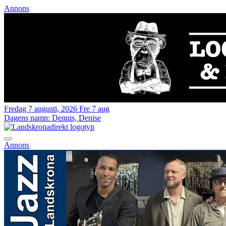
Annons
Fredag 7 augusti, 2026
Fre 7 aug
Dagens namn:
Dennis, Denise
Annons