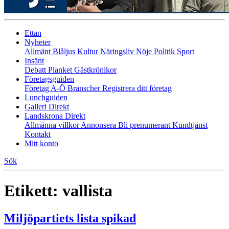
Ettan
Nyheter
Allmänt
Blåljus
Kultur
Näringsliv
Nöje
Politik
Sport
Insänt
Debatt
Planket
Gästkrönikor
Företagsguiden
Företag A-Ö
Branscher
Registrera ditt företag
Lunchguiden
Galleri Direkt
Landskrona Direkt
Allmänna villkor
Annonsera
Bli prenumerant
Kundtjänst
Kontakt
Mitt konto
Sök
Etikett:
vallista
Miljöpartiets lista spikad