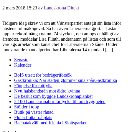
2 mars 2018 15:23
av
Landskrona Direkt
Tidigare idag skrev vi om att Vänsterpartiet antagit sin lista inför
höstens fullmäktigeval. Så har även Liberalerna gjort. – Listan
upptar rekordmånga namn, 74 stycken, och antogs enhälligt av
årsmötet, meddelar Lisa Flinth, andranamn på listan och som till
vardags arbetar som kanslichef för Liberalerna i Skåne. Under
innevarande mandatperiod har Liberalerna 14 mandat i […]
Senaste
Kalender
BoIS utsatt för bedrägeriförsök
Gästkrönika: När staden glömmer sina spår
Gästkrönika
Fängelse för rattfylla
Nytt halsbandsrån mot äldre kvinna
De beslut som byggde Landskrona
planket
2 100 Landskronabor får tycka till om tryggheten
Stölder i topp
Butik på väster rånad
Flotta flottar på plats
Bachatakväll med Klenia i Slottsparken