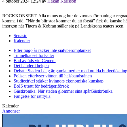
4 oktober 2024 12:24
av
Håkan Karlsson
ROCKKONSERT. Alla minns nog hur de vuxnas förmaningar regnade över a
komma i tid. ”När du blir stor kommer du att förstå” fick du kanske h
imorgon när Tigern & Kobran ställer sig på Landskrona teaters scen.
Senaste
Kalender
Efter tjugo år räcker inte självberöm
planket
Tunnelkaoset fortsätter
Bad avråds vid Cement
Det händer i helgen
Debatt: Staden i dag är gamla meriter med nutida budgetlösning
Polisen efterlyser vittnen till halsbandsrånen
Studiecirkel stärker kvinnors ekonomiska kunskap
BoIS utsatt för bedrägeriförsök
Gästkrönika: När staden glömmer sina spår
Gästkrönika
Fängelse för rattfylla
Kalender
Annonser