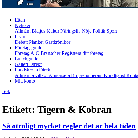
Ettan
Nyheter
Allmänt
Blåljus
Kultur
Näringsliv
Nöje
Politik
Sport
Insänt
Debatt
Planket
Gästkrönikor
Företagsguiden
Företag A-Ö
Branscher
Registrera ditt företag
Lunchguiden
Galleri Direkt
Landskrona Direkt
Allmänna villkor
Annonsera
Bli prenumerant
Kundtjänst
Konta
Mitt konto
Sök
Etikett:
Tigern & Kobran
Så otroligt mycket regler det är hela tiden