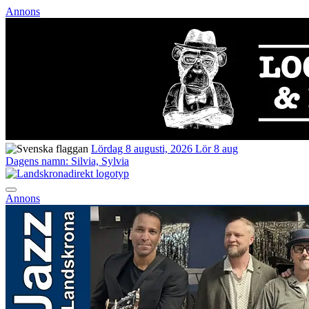
Annons
Lördag 8 augusti, 2026
Lör 8 aug
Dagens namn:
Silvia, Sylvia
Annons