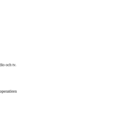
io och tv.
loperatören