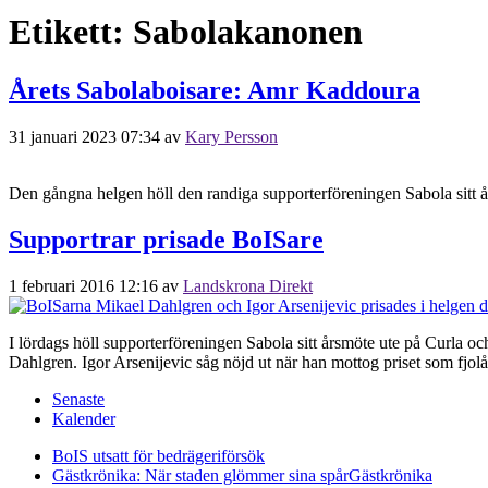
Etikett:
Sabolakanonen
Årets Sabolaboisare: Amr Kaddoura
31 januari 2023 07:34
av
Kary Persson
Den gångna helgen höll den randiga supporterföreningen Sabola sitt 
Supportrar prisade BoISare
1 februari 2016 12:16
av
Landskrona Direkt
I lördags höll supporterföreningen Sabola sitt årsmöte ute på Curla o
Dahlgren. Igor Arsenijevic såg nöjd ut när han mottog priset som fjolå
Senaste
Kalender
BoIS utsatt för bedrägeriförsök
Gästkrönika: När staden glömmer sina spår
Gästkrönika