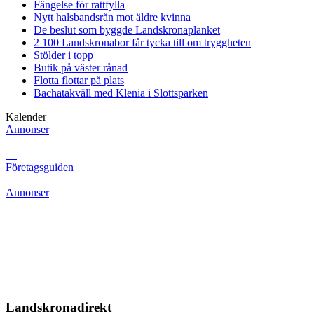
Fängelse för rattfylla
Nytt halsbandsrån mot äldre kvinna
De beslut som byggde Landskrona
planket
2 100 Landskronabor får tycka till om tryggheten
Stölder i topp
Butik på väster rånad
Flotta flottar på plats
Bachatakväll med Klenia i Slottsparken
Kalender
Annonser
Företagsguiden
Annonser
Landskronadirekt