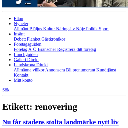
Ettan
Nyheter
Allmänt
Blåljus
Kultur
Näringsliv
Nöje
Politik
Sport
Insänt
Debatt
Planket
Gästkrönikor
Företagsguiden
Företag A-Ö
Branscher
Registrera ditt företag
Lunchguiden
Galleri Direkt
Landskrona Direkt
Allmänna villkor
Annonsera
Bli prenumerant
Kundtjänst
Kontakt
Mitt konto
Sök
Etikett:
renovering
Nu får stadens stolta landmärke nytt liv