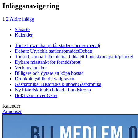
Inläggsnavigering
1
2
Äldre inlägg
Senaste
Kalender
Tonie Lewenhaupt får stadens hedersmedalj
Debatt: Utveckla stationsområdet
Debatt
Torkild, lämna Liberalerna, bilda ett Landskronaparti!
planket
Dykare misstänkt för forntidsbrott
Veckans luncher
Billigare och dyrare att köpa bostad
Drunkningstillbud i vallgraven
Gästkrönika: Historiska klubben
Gästkrönika
Ny historisk klubb bildad i Landskrona
BoIS vann över Öster
Kalender
Annonser