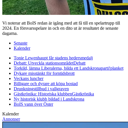
Vi noterar att BoIS redan är igång med att få till en spelartrupp till
2024. En försvarsspelare in och en dito ut är resultatet de senaste
dagarna.
Senaste
Kalender
Tonie Lewenhaupt får stadens hedersmedalj
Debatt: Utveckla stationsområdet
Debatt
Torkild, lämna Liberalerna, bilda ett Landskronaparti!
planket
Dykare misstänkt för forntidsbrott
Veckans luncher
Billigare och dyrare att köpa bostad
Drunkningstillbud i vallgraven
Gästkrönika: Historiska klubben
Gästkrönika
Ny historisk klubb bildad i Landskrona
BoIS vann över Öster
Kalender
Annonser