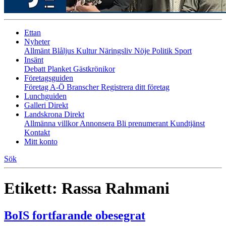
Ettan
Nyheter
Allmänt
Blåljus
Kultur
Näringsliv
Nöje
Politik
Sport
Insänt
Debatt
Planket
Gästkrönikor
Företagsguiden
Företag A-Ö
Branscher
Registrera ditt företag
Lunchguiden
Galleri Direkt
Landskrona Direkt
Allmänna villkor
Annonsera
Bli prenumerant
Kundtjänst
Kontakt
Mitt konto
Sök
Etikett:
Rassa Rahmani
BoIS fortfarande obesegrat