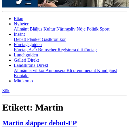
Ettan
Nyheter
Allmänt
Blåljus
Kultur
Näringsliv
Nöje
Politik
Sport
Insänt
Debatt
Planket
Gästkrönikor
Företagsguiden
Företag A-Ö
Branscher
Registrera ditt företag
Lunchguiden
Galleri Direkt
Landskrona Direkt
Allmänna villkor
Annonsera
Bli prenumerant
Kundtjänst
Kontakt
Mitt konto
Sök
Etikett:
Martin
Martin släpper debut-EP