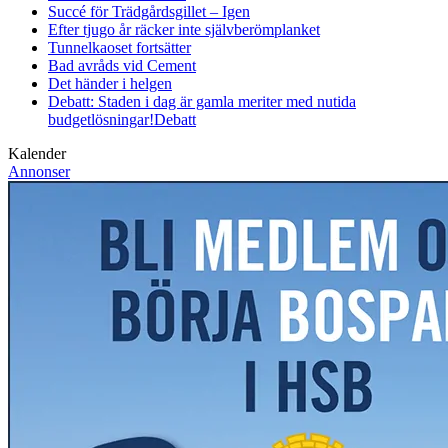
Succé för Trädgårdsgillet – Igen
Efter tjugo år räcker inte självberöm
planket
Tunnelkaoset fortsätter
Bad avråds vid Cement
Det händer i helgen
Debatt: Staden i dag är gamla meriter med nutida
budgetlösningar!
Debatt
Kalender
Annonser