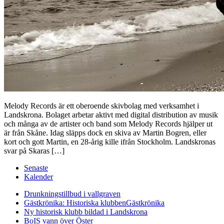
Melody Records är ett oberoende skivbolag med verksamhet i
Landskrona. Bolaget arbetar aktivt med digital distribution av musik
och många av de artister och band som Melody Records hjälper ut
är från Skåne. Idag släpps dock en skiva av Martin Bogren, eller
kort och gott Martin, en 28-årig kille ifrån Stockholm. Landskronas
svar på Skaras […]
Senaste
Kalender
Drunkningstillbud i vallgraven
Gästkrönika: Historiska klubben
Gästkrönika
Ny historisk klubb bildad i Landskrona
BoIS vann över Öster