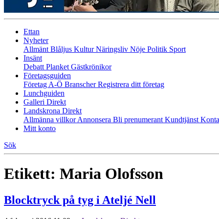
Ettan
Nyheter
Allmänt
Blåljus
Kultur
Näringsliv
Nöje
Politik
Sport
Insänt
Debatt
Planket
Gästkrönikor
Företagsguiden
Företag A-Ö
Branscher
Registrera ditt företag
Lunchguiden
Galleri Direkt
Landskrona Direkt
Allmänna villkor
Annonsera
Bli prenumerant
Kundtjänst
Konta
Mitt konto
Sök
Etikett:
Maria Olofsson
Blocktryck på tyg i Ateljé Nell