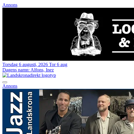
Annons
Torsdag 6 augusti, 2026
Tor 6 aug
Dagens namn:
Alfons, Inez
Annons