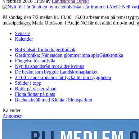
4 februari 2016 11:09
av
Landskrona Direkt
På söndag den 7/2 mellan kl. 13.00–16.00 arbetar man på temat tygtry
museipedagog Maria Olofsson. I Ateljé Nell är det alltid drop-in och gra
Senaste
Kalender
BoIS utsatt för bedrägeriförsök
Gästkrönika: När staden glömmer sina spår
Gästkrönika
Fängelse för rattfylla
Nytt halsbandsrån mot äldre kvinna
De beslut som byggde Landskrona
planket
2 100 Landskronabor får tycka till om tryggheten
Stölder i topp
Butik på väster rånad
Flotta flottar på plats
Bachatakväll med Klenia i Slottsparken
Kalender
Annonser