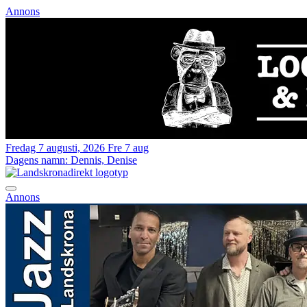
Annons
Fredag 7 augusti, 2026
Fre 7 aug
Dagens namn:
Dennis, Denise
Annons