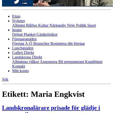
Ettan
Nyheter
Allmänt
Blåljus
Kultur
Näringsliv
Nöje
Politik
Sport
Insänt
Debatt
Planket
Gästkrönikor
Företagsguiden
Företag A-Ö
Branscher
Registrera ditt företag
Lunchguiden
Galleri Direkt
Landskrona Direkt
Allmänna villkor
Annonsera
Bli prenumerant
Kundtjänst
Kontakt
Mitt konto
Sök
Etikett:
Maria Engkvist
Landskronalärare prisade för glädje i