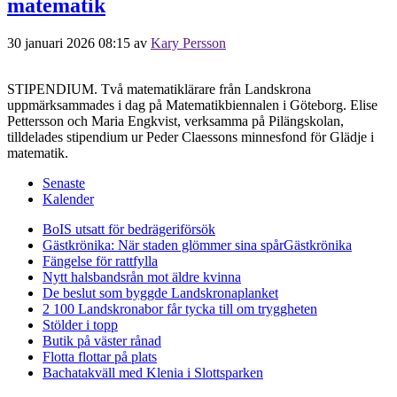
matematik
30 januari 2026 08:15
av
Kary Persson
STIPENDIUM. Två matematiklärare från Landskrona
uppmärksammades i dag på Matematikbiennalen i Göteborg. Elise
Pettersson och Maria Engkvist, verksamma på Pilängskolan,
tilldelades stipendium ur Peder Claessons minnesfond för Glädje i
matematik.
Senaste
Kalender
BoIS utsatt för bedrägeriförsök
Gästkrönika: När staden glömmer sina spår
Gästkrönika
Fängelse för rattfylla
Nytt halsbandsrån mot äldre kvinna
De beslut som byggde Landskrona
planket
2 100 Landskronabor får tycka till om tryggheten
Stölder i topp
Butik på väster rånad
Flotta flottar på plats
Bachatakväll med Klenia i Slottsparken