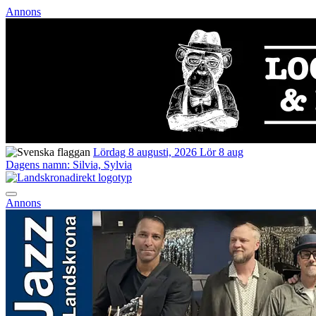
Annons
Lördag 8 augusti, 2026
Lör 8 aug
Dagens namn:
Silvia, Sylvia
Annons