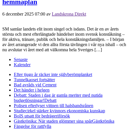
hemmaplan
6 december 2025 07:00
av
Landskrona Direkt
SM samlar landets elit inom singel och isdans. Det är en av årets
största och mest efterlängtade händelser inom svensk konståkning –
för aktiva, tränare, publik och hela konståkningsfamiljen. – I början
av året arrangerade vi den allra första tävlingen i vår nya ishall – och
nu avslutar vi året med att välkomna hela Sveriges […]
Senaste
Kalender
Efter tjugo år räcker inte självberöm
planket
Tunnelkaoset fortsätter
Bad avråds vid Cement
Det händer i helgen
Debatt: Staden i dag är gamla meriter med nutida
budgetlösningar!
Debatt
Polisen efterlyser vittnen till halsbandsrånen
Studiecirkel stärker kvinnors ekonomiska kunskap
BoIS utsatt för bedrägeriförsök
Gästkrönika: När staden glömmer sina spår
Gästkrönika
Fängelse för rattfylla