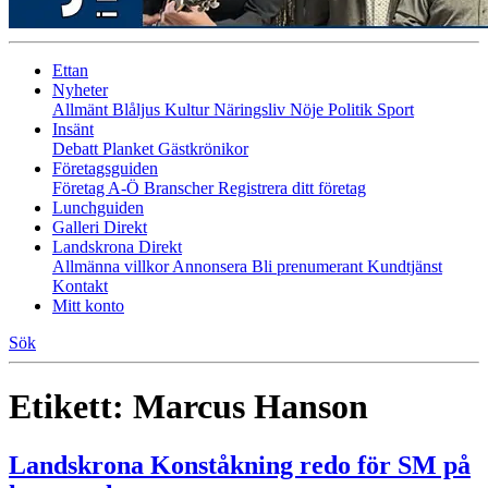
Ettan
Nyheter
Allmänt
Blåljus
Kultur
Näringsliv
Nöje
Politik
Sport
Insänt
Debatt
Planket
Gästkrönikor
Företagsguiden
Företag A-Ö
Branscher
Registrera ditt företag
Lunchguiden
Galleri Direkt
Landskrona Direkt
Allmänna villkor
Annonsera
Bli prenumerant
Kundtjänst
Kontakt
Mitt konto
Sök
Etikett:
Marcus Hanson
Landskrona Konståkning redo för SM på