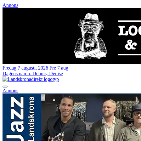
Annons
Fredag 7 augusti, 2026
Fre 7 aug
Dagens namn:
Dennis, Denise
Annons