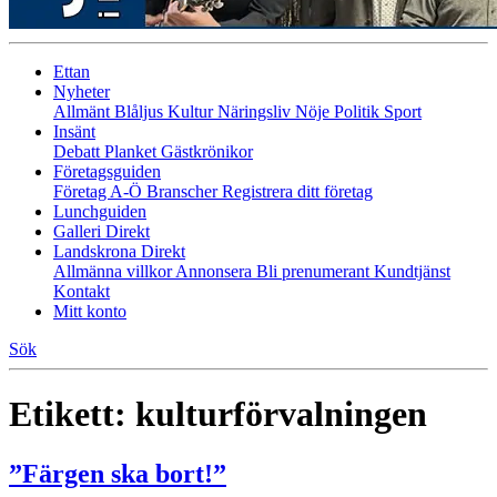
Ettan
Nyheter
Allmänt
Blåljus
Kultur
Näringsliv
Nöje
Politik
Sport
Insänt
Debatt
Planket
Gästkrönikor
Företagsguiden
Företag A-Ö
Branscher
Registrera ditt företag
Lunchguiden
Galleri Direkt
Landskrona Direkt
Allmänna villkor
Annonsera
Bli prenumerant
Kundtjänst
Kontakt
Mitt konto
Sök
Etikett:
kulturförvalningen
”Färgen ska bort!”