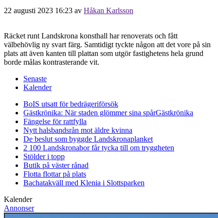
22 augusti 2023 16:23
av
Håkan Karlsson
Räcket runt Landskrona konsthall har renoverats och fått
välbehövlig ny svart färg. Samtidigt tyckte någon att det vore på sin
plats att även kanten till plattan som utgör fastighetens hela grund
borde målas kontrasterande vit.
Senaste
Kalender
BoIS utsatt för bedrägeriförsök
Gästkrönika: När staden glömmer sina spår
Gästkrönika
Fängelse för rattfylla
Nytt halsbandsrån mot äldre kvinna
De beslut som byggde Landskrona
planket
2 100 Landskronabor får tycka till om tryggheten
Stölder i topp
Butik på väster rånad
Flotta flottar på plats
Bachatakväll med Klenia i Slottsparken
Kalender
Annonser