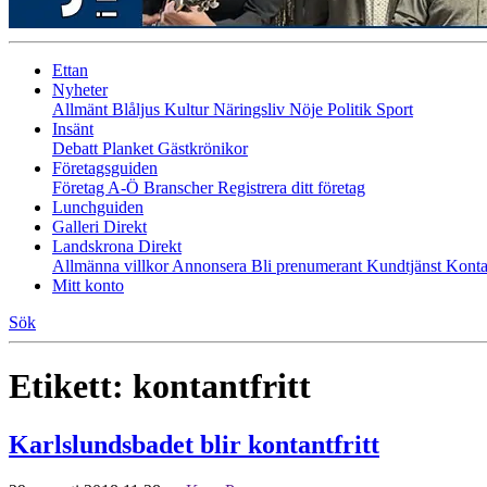
Ettan
Nyheter
Allmänt
Blåljus
Kultur
Näringsliv
Nöje
Politik
Sport
Insänt
Debatt
Planket
Gästkrönikor
Företagsguiden
Företag A-Ö
Branscher
Registrera ditt företag
Lunchguiden
Galleri Direkt
Landskrona Direkt
Allmänna villkor
Annonsera
Bli prenumerant
Kundtjänst
Konta
Mitt konto
Sök
Etikett:
kontantfritt
Karlslundsbadet blir kontantfritt