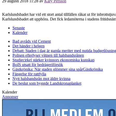
29 augusti 2018 11:28
av
Kary Persson
Karlslundsbadet har vid ett stort antal tillfällen råkat ut för inbrott
Karlslundsbadet att upphöra. Det fick ledamöterna i stadens fritidsn
Senaste
Kalender
Bad avråds vid Cement
Det händer i helgen
Debatt: Staden i dag är gamla meriter med nutida budgetlösning
Polisen efterlyser vittnen till halsbandsrånen
Studiecirkel stärker kvinnors ekonomiska kunskap
BoIS utsatt för bedrägeriförsök
Gästkrönika: När staden glömmer sina spår
Gästkrönika
Fängelse för rattfylla
Nytt halsbandsrån mot äldre kvinna
De beslut som byggde Landskrona
planket
Kalender
Annonser