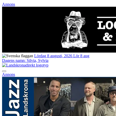
Annons
Lördag 8 augusti, 2026
Lör 8 aug
Dagens namn:
Silvia, Sylvia
Annons