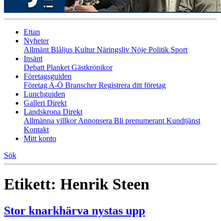
Ettan
Nyheter
Allmänt
Blåljus
Kultur
Näringsliv
Nöje
Politik
Sport
Insänt
Debatt
Planket
Gästkrönikor
Företagsguiden
Företag A-Ö
Branscher
Registrera ditt företag
Lunchguiden
Galleri Direkt
Landskrona Direkt
Allmänna villkor
Annonsera
Bli prenumerant
Kundtjänst
Kontakt
Mitt konto
Sök
Etikett:
Henrik Steen
Stor knarkhärva nystas upp