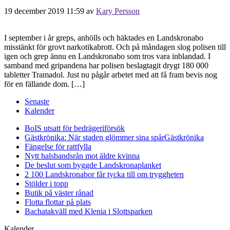
19 december 2019 11:59
av
Kary Persson
I september i år greps, anhölls och häktades en Landskronabo
misstänkt för grovt narkotikabrott. Och på måndagen slog polisen till
igen och grep ännu en Landskronabo som tros vara inblandad. I
samband med gripandena har polisen beslagtagit drygt 180 000
tabletter Tramadol. Just nu pågår arbetet med att få fram bevis nog
för en fällande dom. […]
Senaste
Kalender
BoIS utsatt för bedrägeriförsök
Gästkrönika: När staden glömmer sina spår
Gästkrönika
Fängelse för rattfylla
Nytt halsbandsrån mot äldre kvinna
De beslut som byggde Landskrona
planket
2 100 Landskronabor får tycka till om tryggheten
Stölder i topp
Butik på väster rånad
Flotta flottar på plats
Bachatakväll med Klenia i Slottsparken
Kalender