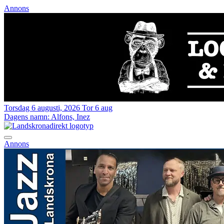
Annons
Torsdag 6 augusti, 2026
Tor 6 aug
Dagens namn:
Alfons, Inez
Annons