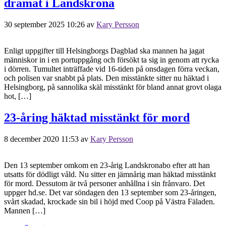
dramat i Landskrona
30 september 2025 10:26
av
Kary Persson
Enligt uppgifter till Helsingborgs Dagblad ska mannen ha jagat
människor in i en portuppgång och försökt ta sig in genom att rycka
i dörren. Tumultet inträffade vid 16-tiden på onsdagen förra veckan,
och polisen var snabbt på plats. Den misstänkte sitter nu häktad i
Helsingborg, på sannolika skäl misstänkt för bland annat grovt olaga
hot, […]
23-åring häktad misstänkt för mord
8 december 2020 11:53
av
Kary Persson
Den 13 september omkom en 23-årig Landskronabo efter att han
utsatts för dödligt våld. Nu sitter en jämnårig man häktad misstänkt
för mord. Dessutom är två personer anhållna i sin frånvaro. Det
uppger hd.se. Det var söndagen den 13 september som 23-åringen,
svårt skadad, krockade sin bil i höjd med Coop på Västra Fäladen.
Mannen […]