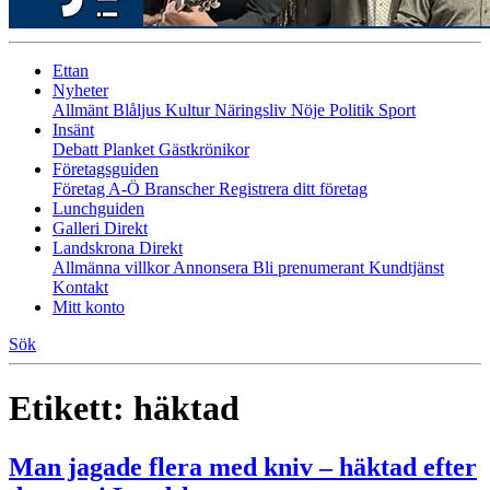
Ettan
Nyheter
Allmänt
Blåljus
Kultur
Näringsliv
Nöje
Politik
Sport
Insänt
Debatt
Planket
Gästkrönikor
Företagsguiden
Företag A-Ö
Branscher
Registrera ditt företag
Lunchguiden
Galleri Direkt
Landskrona Direkt
Allmänna villkor
Annonsera
Bli prenumerant
Kundtjänst
Kontakt
Mitt konto
Sök
Etikett:
häktad
Man jagade flera med kniv – häktad efter