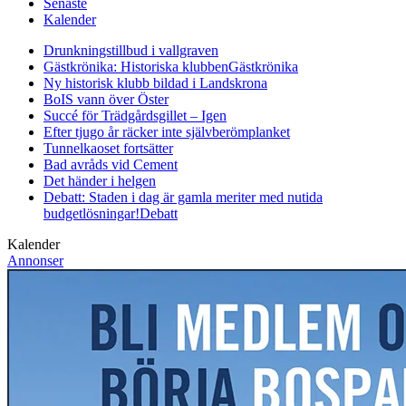
Senaste
Kalender
Drunkningstillbud i vallgraven
Gästkrönika: Historiska klubben
Gästkrönika
Ny historisk klubb bildad i Landskrona
BoIS vann över Öster
Succé för Trädgårdsgillet – Igen
Efter tjugo år räcker inte självberöm
planket
Tunnelkaoset fortsätter
Bad avråds vid Cement
Det händer i helgen
Debatt: Staden i dag är gamla meriter med nutida
budgetlösningar!
Debatt
Kalender
Annonser