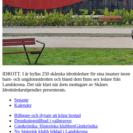
IDROTT. I år hyllas 250 skånska idrottsledare för sina insatser inom
barn- och ungdomsidrotten och bland dem finns sex ledare från
Landskrona. Det står klart när årets mottagare av Skånes
Idrottsledarstipendier presenterats.
Senaste
Kalender
Billigare och dyrare att köpa bostad
Drunkningstillbud i vallgraven
Gästkrönika: Historiska klubben
Gästkrönika
Ny historisk klubb bildad i Landskrona