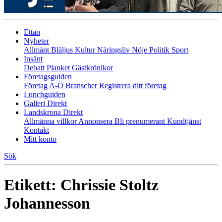
Ettan
Nyheter
Allmänt
Blåljus
Kultur
Näringsliv
Nöje
Politik
Sport
Insänt
Debatt
Planket
Gästkrönikor
Företagsguiden
Företag A-Ö
Branscher
Registrera ditt företag
Lunchguiden
Galleri Direkt
Landskrona Direkt
Allmänna villkor
Annonsera
Bli prenumerant
Kundtjänst
Kontakt
Mitt konto
Sök
Etikett:
Chrissie Stoltz
Johannesson