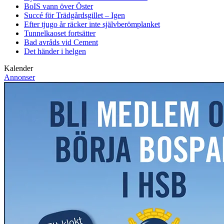
BoIS vann över Öster
Succé för Trädgårdsgillet – Igen
Efter tjugo år räcker inte självberöm
planket
Tunnelkaoset fortsätter
Bad avråds vid Cement
Det händer i helgen
Kalender
Annonser