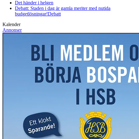
Det händer i helgen
Debatt: Staden i dag är gamla meriter med nutida
budgetlösningar!
Debatt
Kalender
Annonser