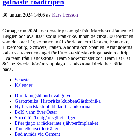
galnaste roadtripen
30 januari 2024 14:05
av
Kary Persson
Carbage run 2024 är en roadtrip som går från Marche-en-Famenne i
Belgien och avslutas i södra Frankrike. Innan de cirka 300 fordonen
som deltager i år, kommer i mål kör de genom Belgien, Frankrike,
Luxembourg, Schweiz, Italien, Andorra och Spanien. Arrangörerna
kallar själv evenemanget för Europas största och galnaste roadtrip.
Två team från Landskrona, Team Snowmonster och Team Fat Cat
& The Swede, kör årets upplaga. Landskrona Direkt har träffat
båda.
Senaste
Kalender
Drunkningstillbud i vallgraven
Gästkrönika: Historiska klubben
Gästkrönika
Ny historisk klubb bildad i Landskrona
BoIS vann över Öster
Succé för Trädgårdsgillet – Igen
Efter tjugo år räcker inte självberöm
planket
Tunnelkaoset fortsätter
Bad avråds vid Cement