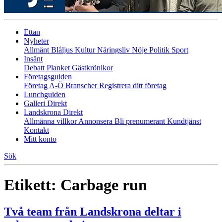
Ettan
Nyheter
Allmänt
Blåljus
Kultur
Näringsliv
Nöje
Politik
Sport
Insänt
Debatt
Planket
Gästkrönikor
Företagsguiden
Företag A-Ö
Branscher
Registrera ditt företag
Lunchguiden
Galleri Direkt
Landskrona Direkt
Allmänna villkor
Annonsera
Bli prenumerant
Kundtjänst
Kontakt
Mitt konto
Sök
Etikett:
Carbage run
Två team från Landskrona deltar i