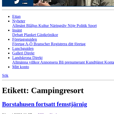
Ettan
Nyheter
Allmänt
Blåljus
Kultur
Näringsliv
Nöje
Politik
Sport
Insänt
Debatt
Planket
Gästkrönikor
Företagsguiden
Företag A-Ö
Branscher
Registrera ditt företag
Lunchguiden
Galleri Direkt
Landskrona Direkt
Allmänna villkor
Annonsera
Bli prenumerant
Kundtjänst
Konta
Mitt konto
Sök
Etikett:
Campingresort
Borstahusen fortsatt femstjärnig