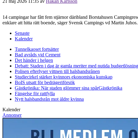
21 maj 2026 11:35
av
Håkan Karlsson
14 campingar har fått fem stjärnor däribland Borstahusen Campingreso
enklare att hitta rätt boende, säger Svensk Campings vd Martin Juhos
Senaste
Kalender
Tunnelkaoset fortsätter
Bad avråds vid Cement
Det händer i helgen
Debatt: Staden i dag är gamla meriter med nutida budgetlösning
Polisen efterlyser vittnen till halsbandsrånen
Studiecirkel stärker kvinnors ekonomiska kunskap
BoIS utsatt för bedrägeriförsök
Gästkrönika: När staden glömmer sina spår
Gästkrönika
Fängelse för rattfylla
Nytt halsbandsrån mot äldre kvinna
Kalender
Annonser