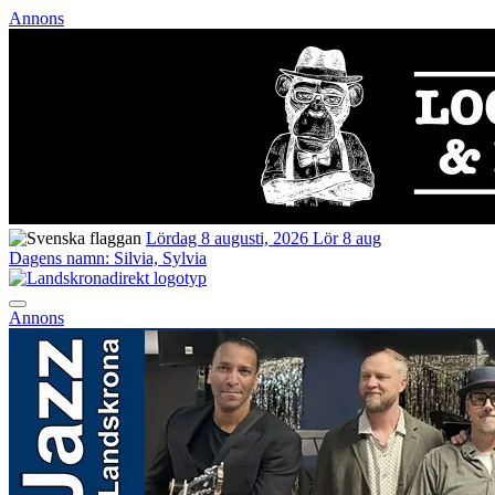
Annons
Lördag 8 augusti, 2026
Lör 8 aug
Dagens namn:
Silvia, Sylvia
Annons