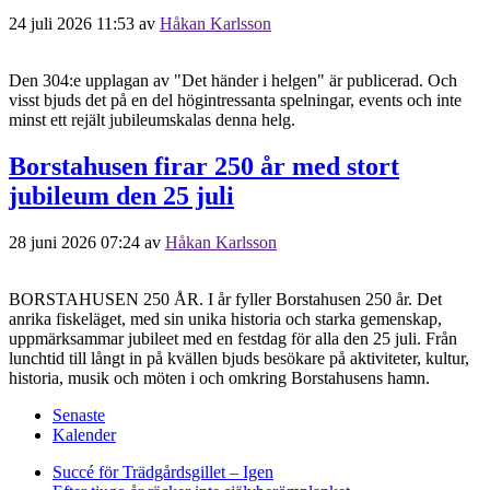
24 juli 2026 11:53
av
Håkan Karlsson
Den 304:e upplagan av "Det händer i helgen" är publicerad. Och
visst bjuds det på en del högintressanta spelningar, events och inte
minst ett rejält jubileumskalas denna helg.
Borstahusen firar 250 år med stort
jubileum den 25 juli
28 juni 2026 07:24
av
Håkan Karlsson
BORSTAHUSEN 250 ÅR. I år fyller Borstahusen 250 år. Det
anrika fiskeläget, med sin unika historia och starka gemenskap,
uppmärksammar jubileet med en festdag för alla den 25 juli. Från
lunchtid till långt in på kvällen bjuds besökare på aktiviteter, kultur,
historia, musik och möten i och omkring Borstahusens hamn.
Senaste
Kalender
Succé för Trädgårdsgillet – Igen