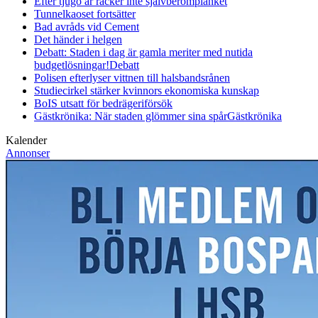
Efter tjugo år räcker inte självberöm
planket
Tunnelkaoset fortsätter
Bad avråds vid Cement
Det händer i helgen
Debatt: Staden i dag är gamla meriter med nutida
budgetlösningar!
Debatt
Polisen efterlyser vittnen till halsbandsrånen
Studiecirkel stärker kvinnors ekonomiska kunskap
BoIS utsatt för bedrägeriförsök
Gästkrönika: När staden glömmer sina spår
Gästkrönika
Kalender
Annonser