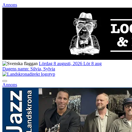
Annons
Lördag 8 augusti, 2026
Lör 8 aug
Dagens namn:
Silvia, Sylvia
Annons