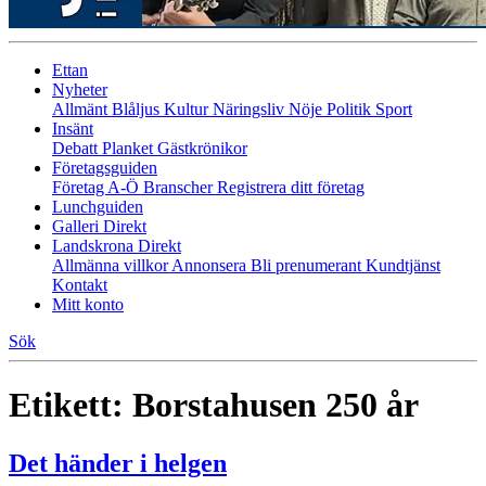
Ettan
Nyheter
Allmänt
Blåljus
Kultur
Näringsliv
Nöje
Politik
Sport
Insänt
Debatt
Planket
Gästkrönikor
Företagsguiden
Företag A-Ö
Branscher
Registrera ditt företag
Lunchguiden
Galleri Direkt
Landskrona Direkt
Allmänna villkor
Annonsera
Bli prenumerant
Kundtjänst
Kontakt
Mitt konto
Sök
Etikett:
Borstahusen 250 år
Det händer i helgen